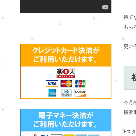
待てな
もち
更に
今月の
横浜
Fスタ