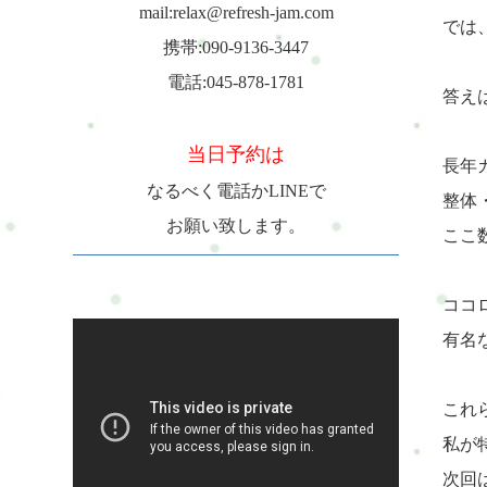
mail:relax@refresh-jam.com
では
携帯:090-9136-3447
電話:045-878-1781
答え
当日予約は
長年
なるべく電話かLINEで
整体
お願い致します。
ここ
ココ
有名
これ
私が
次回