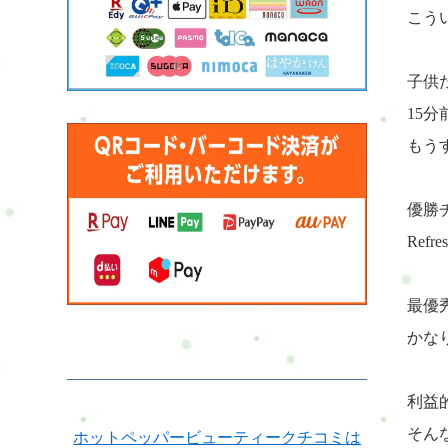
こう
子供
15
もう
優勝
Ref
最優
かな
利益
そん
ホットペッパービューティークチコミは