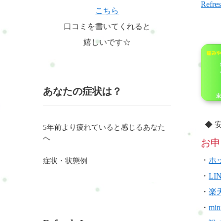
Ref
こちら
口コミを書いてくれると
嬉しいです☆
あなたの症状は？
◆ 
5年前より疲れていると感じるあなた
へ
お申
・
ホ
症状・状態例
・
LI
・
楽
・
min