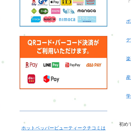
「
ボ
デ
楽
産
学
初め
ホットペッパービューティークチコミは