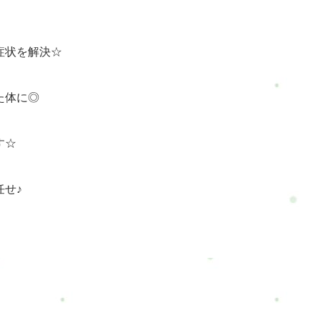
症状を解決☆
た体に◎
す☆
任せ♪