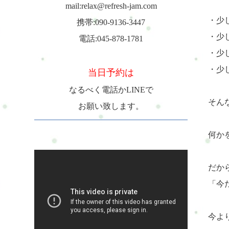
mail:relax@refresh-jam.com
・少
携帯:090-9136-3447
・少
電話:045-878-1781
・少
・少
当日予約は
なるべく電話かLINEで
そん
お願い致します。
何か
だから
「今
今よ