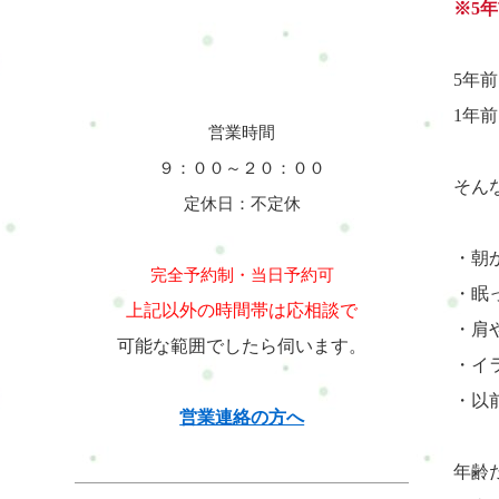
※5
5年
1年
営業時間
９：００～２０：００
そん
定休日：不定休
・朝
完全予約制・当日予約可
・眠
上記以外の時間帯は応相談で
・肩
可能な範囲でしたら伺います。
・イ
・以
営業連絡の方へ
年齢