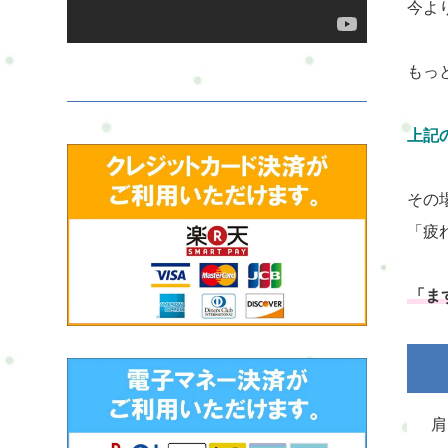
今よ
もっ
上記
その
「疲
「ま
肩