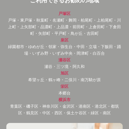
ご利用できるお勧めの地域
戸塚区
戸塚・東戸塚・秋葉町・名瀬町・舞岡・柏尾町・上柏尾町・川
上町・上矢部町・品濃町・上品濃・前田町・上倉田町・下倉田
町・矢部町・平戸町・鳥が丘・吉田町
泉区
緑園都市・ゆめが丘・領家・弥生台・中田・立場・下飯田・踊
場・いずみ野・いずみ中央・岡津町・白百合
瀬谷区
瀬谷・三ツ境・阿久和
旭区
希望ヶ丘・鶴ヶ峰・二俣川・南万騎が原
栄区
本郷台
横浜市
青葉区・磯子区・神奈川区・金沢区・港南区・港北区・都筑
区・鶴見区・中区・西区・保土ケ谷区・緑区・南区