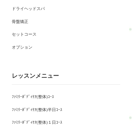
ドライヘッドスパ
骨盤矯正
セットコース
オプション
レッスンメニュー
ﾌｧﾐﾘｰﾎﾞﾃﾞｨｹｱ(整体)ｺｰｽ
ﾌｧﾐﾘｰﾎﾞﾃﾞｨｹｱ(整体)半日ｺｰｽ
ﾌｧﾐﾘｰﾎﾞﾃﾞｨｹｱ(整体)１日ｺｰｽ