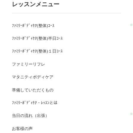
レッスンメニュー
ﾌｧﾐﾘｰﾎﾞﾃﾞｨｹｱ(整体)ｺｰｽ
ﾌｧﾐﾘｰﾎﾞﾃﾞｨｹｱ(整体)半日ｺｰｽ
ﾌｧﾐﾘｰﾎﾞﾃﾞｨｹｱ(整体)１日ｺｰｽ
ファミリーリフレ
マタニティボディケア
準備していただくもの
ﾌｧﾐﾘｰﾎﾞﾃﾞｨｹｱ・ﾚｯｽﾝとは
当日の流れ（出張）
お客様の声