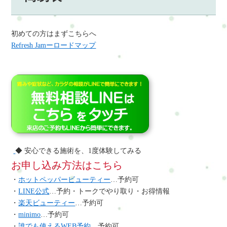
初めての方はまずこちらへ
Refresh Jamーロードマップ
◆ 安心できる施術を、1度体験してみる
お申し込み方法はこちら
・
ホットペッパービューティー
…予約可
・
LINE公式
…予約・トークでやり取り・お得情報
・
楽天ビューティー
…予約可
・
minimo
…予約可
・
誰でも使えるWEB予約
…予約可