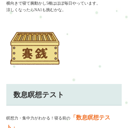
横向きで寝て腕動かし5種はほぼ毎日やっています。
涼しくなったらNA1も挑むかな。
数息瞑想テスト
「数息瞑想テス
瞑想力・集中力がわかる！寝る前の
ト」