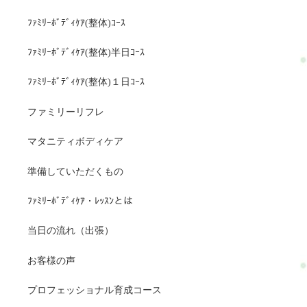
ﾌｧﾐﾘｰﾎﾞﾃﾞｨｹｱ(整体)ｺｰｽ
ﾌｧﾐﾘｰﾎﾞﾃﾞｨｹｱ(整体)半日ｺｰｽ
ﾌｧﾐﾘｰﾎﾞﾃﾞｨｹｱ(整体)１日ｺｰｽ
ファミリーリフレ
マタニティボディケア
準備していただくもの
ﾌｧﾐﾘｰﾎﾞﾃﾞｨｹｱ・ﾚｯｽﾝとは
当日の流れ（出張）
お客様の声
プロフェッショナル育成コース