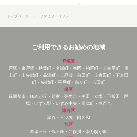
トップページ
ファミリーリフレ
ご利用できるお勧めの地域
戸塚区
戸塚・東戸塚・秋葉町・名瀬町・舞岡・柏尾町・上柏尾町・川
上町・上矢部町・品濃町・上品濃・前田町・上倉田町・下倉田
町・矢部町・平戸町・鳥が丘・吉田町
泉区
緑園都市・ゆめが丘・領家・弥生台・中田・立場・下飯田・踊
場・いずみ野・いずみ中央・岡津町・白百合
瀬谷区
瀬谷・三ツ境・阿久和
旭区
希望ヶ丘・鶴ヶ峰・二俣川・南万騎が原