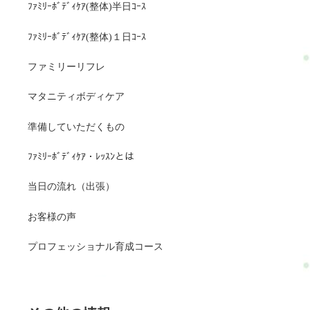
ﾌｧﾐﾘｰﾎﾞﾃﾞｨｹｱ(整体)半日ｺｰｽ
ﾌｧﾐﾘｰﾎﾞﾃﾞｨｹｱ(整体)１日ｺｰｽ
ファミリーリフレ
マタニティボディケア
準備していただくもの
ﾌｧﾐﾘｰﾎﾞﾃﾞｨｹｱ・ﾚｯｽﾝとは
当日の流れ（出張）
お客様の声
プロフェッショナル育成コース