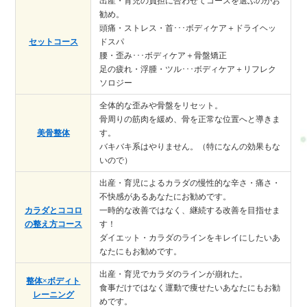
出産・育児の負担に合わせてコースを選ぶのがお
勧め。
頭痛・ストレス・首･･･ボディケア＋ドライヘッ
セットコース
ドスパ
腰・歪み･･･ボディケア＋骨盤矯正
足の疲れ・浮腫・ツル･･･ボディケア＋リフレク
ソロジー
全体的な歪みや骨盤をリセット。
骨周りの筋肉を緩め、骨を正常な位置へと導きま
美骨整体
す。
バキバキ系はやりません。（特になんの効果もな
いので）
出産・育児によるカラダの慢性的な辛さ・痛さ・
不快感があるあなたにお勧めです。
カラダとココロ
一時的な改善ではなく、継続する改善を目指せま
の整え方コース
す！
ダイエット・カラダのラインをキレイにしたいあ
なたにもお勧めです。
出産・育児でカラダのラインが崩れた。
整体×ボディト
食事だけではなく運動で痩せたいあなたにもお勧
レーニング
めです。