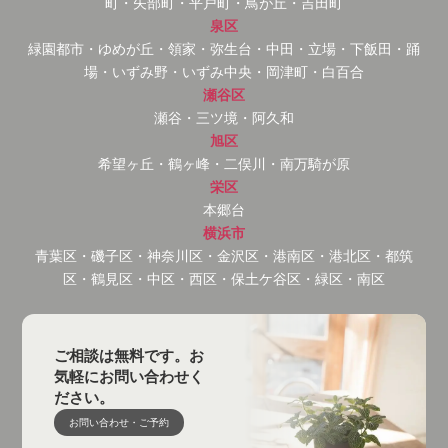
町・矢部町・平戸町・鳥が丘・吉田町
泉区
緑園都市・ゆめが丘・領家・弥生台・中田・立場・下飯田・踊
場・いずみ野・いずみ中央・岡津町・白百合
瀬谷区
瀬谷・三ツ境・阿久和
旭区
希望ヶ丘・鶴ヶ峰・二俣川・南万騎が原
栄区
本郷台
横浜市
青葉区・磯子区・神奈川区・金沢区・港南区・港北区・都筑
区・鶴見区・中区・西区・保土ケ谷区・緑区・南区
ご相談は無料です。お
気軽にお問い合わせく
ださい。
お問い合わせ・ご予約