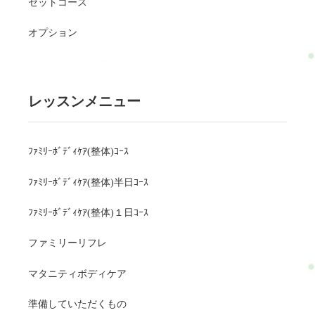
セットコース
オプション
レッスンメニュー
ﾌｧﾐﾘｰﾎﾞﾃﾞｨｹｱ(整体)ｺｰｽ
ﾌｧﾐﾘｰﾎﾞﾃﾞｨｹｱ(整体)半日ｺｰｽ
ﾌｧﾐﾘｰﾎﾞﾃﾞｨｹｱ(整体)１日ｺｰｽ
ファミリーリフレ
マタニティボディケア
準備していただくもの