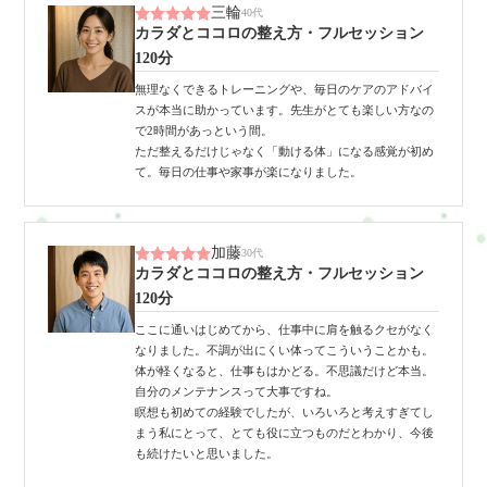
三輪
40代
カラダとココロの整え方・フルセッション
120分
無理なくできるトレーニングや、毎日のケアのアドバイ
スが本当に助かっています。先生がとても楽しい方なの
で2時間があっという間。
ただ整えるだけじゃなく「動ける体」になる感覚が初め
て。毎日の仕事や家事が楽になりました。
加藤
30代
カラダとココロの整え方・フルセッション
120分
ここに通いはじめてから、仕事中に肩を触るクセがなく
なりました。不調が出にくい体ってこういうことかも。
体が軽くなると、仕事もはかどる。不思議だけど本当。
自分のメンテナンスって大事ですね。
瞑想も初めての経験でしたが、いろいろと考えすぎてし
まう私にとって、とても役に立つものだとわかり、今後
も続けたいと思いました。