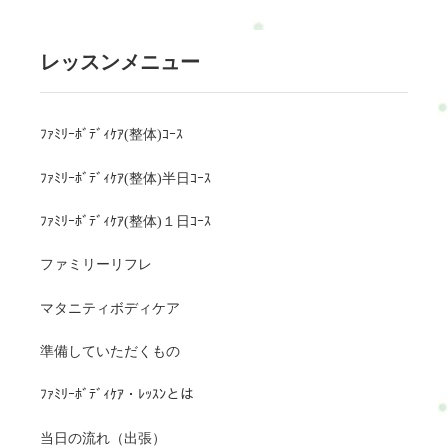
レッスンメニュー
ﾌｧﾐﾘｰﾎﾞﾃﾞｨｹｱ(整体)ｺｰｽ
ﾌｧﾐﾘｰﾎﾞﾃﾞｨｹｱ(整体)半日ｺｰｽ
ﾌｧﾐﾘｰﾎﾞﾃﾞｨｹｱ(整体)１日ｺｰｽ
ファミリーリフレ
マタニティボディケア
準備していただくもの
ﾌｧﾐﾘｰﾎﾞﾃﾞｨｹｱ・ﾚｯｽﾝとは
当日の流れ（出張）