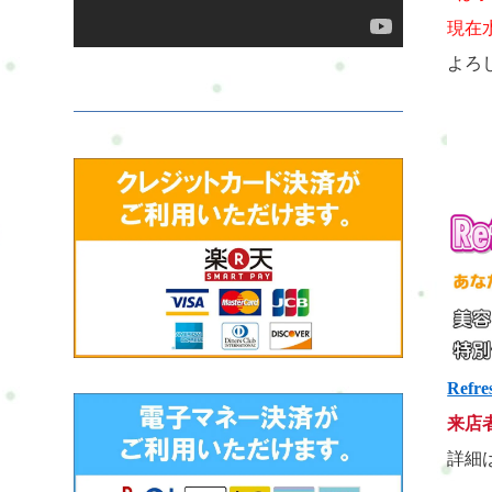
×は
現在
よろ
Refre
来店