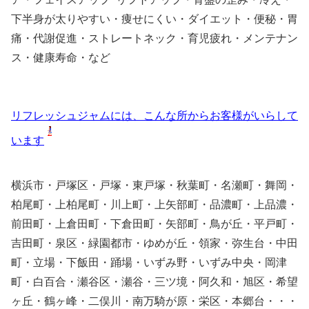
下半身が太りやすい・痩せにくい・ダイエット・便秘・胃
痛・代謝促進・ストレートネック・育児疲れ・メンテナン
ス・健康寿命・など
リフレッシュジャムには、こんな所からお客様がいらして
います
横浜市・戸塚区・戸塚・東戸塚・秋葉町・名瀬町・舞岡・
柏尾町・上柏尾町・川上町・上矢部町・品濃町・上品濃・
前田町・上倉田町・下倉田町・矢部町・鳥が丘・平戸町・
吉田町・泉区・緑園都市・ゆめが丘・領家・弥生台・中田
町・立場・下飯田・踊場・いずみ野・いずみ中央・岡津
町・白百合・瀬谷区・瀬谷・三ツ境・阿久和・旭区・希望
ヶ丘・鶴ヶ峰・二俣川・南万騎が原・栄区・本郷台・・・