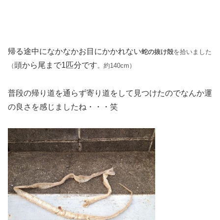
帰る途中になかなかお目にかかれない
蛇の抜け殻
を拾いました
頭から尾まで1匹分です
（
。約140cm）
普段
の帰り道を通らず寄り道をして見つけたのでなんか運
の良さを感じましたね・・・笑