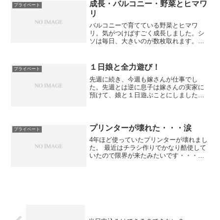
た・・・汗 ニュースで結果を見て愕然。
成長・バルコニー・野菜とヒマワ
プライベート
応援していたアル...
リ
バルコニーで育てている野菜とヒマワ
リ。気がつけばすごく成長しました。シ
ソは毎日、大きいのが数枚取れます。む
しろ、収穫に食べる量がついて行けない
状態です・・・(^0^;)まぁシソ好きの私は
ありがたいですけどね(^^)/ナスも大きく
１日娘と全力遊び！
プライベート
なってきまし...
先週に続き、今週も嫁さんが仕事でし
た。先週とは逆に息子は嫁さんの実家に
預けて、娘と１日遊ぶことにしました。
娘と２人で１日過ごすのは初だったので
どんな感じになるかワクワクでした。ま
ぁ結果としては地獄でした・・・笑朝ご
飯を食べ終わると、すぐに公...
プリンターが壊れた・・・涙
プライベート
4年ほど使っていたプリンターが壊れまし
た。 最近はチラシ作りでかなり酷使して
いたので限界が来たみたいです・・・汗
でも、チラシ作りをするためにもプリン
ターは必要なので、急遽新しいプリンタ
ーを購入しました。 CANON PIXUS
MG613...