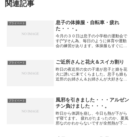
関連記事
息子の体操服・自転車・疲れ
プライベート
た・・・。
今月の３０日は息子の小学校の運動会で
す(^^)/そん為、毎日のように体育や運動
会の練習があります。体操服もすぐに汚
れてしまいます。なので、体操服一着で
は足りないのでダイエーまで買いに行く
事にしました。普段は車ですが、今日は
ご近所さんと花火＆スイカ割り
プライベート
健康の為に自転車で...
昨日の夜近所の女の子達が息子と娘を花
火に誘いに来てくらました。息子も娘も
近所のお姉さん＆お姉さんが大好きなの
で、喜んで参加することに。ご近所のお
父さん・お母さん・お兄さんにお姉さ
ん・ちびっ子達。みんな楽しそうに花火
をしていました☆花火は楽し...
風邪を引きました・・・アルゼン
プライベート
チン負けました・・・。
昨日から体調を崩し、今日も熱が下がら
ず寝てます。 疲れがたまったのか、夏風
邪なのかわからないですが全然熱が下が
りません・・・涙 楽しみにしていたワー
ルドカップの決勝戦も見られませんでし