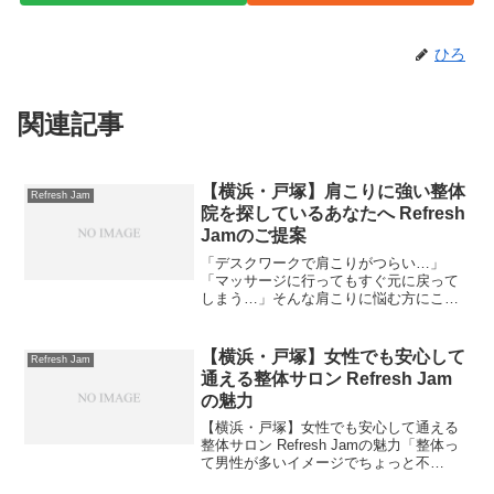
ひろ
関連記事
【横浜・戸塚】肩こりに強い整体
Refresh Jam
院を探しているあなたへ Refresh
Jamのご提案
「デスクワークで肩こりがつらい…」
「マッサージに行ってもすぐ元に戻って
しまう…」そんな肩こりに悩む方にこそ
おすすめしたい整体サロンが Refresh
Jam（リフレッシュジャム） です(^_^)今
回は、なぜRefresh Jamが肩こり改善...
【横浜・戸塚】女性でも安心して
Refresh Jam
通える整体サロン Refresh Jam
の魅力
【横浜・戸塚】女性でも安心して通える
整体サロン Refresh Jamの魅力「整体っ
て男性が多いイメージでちょっと不
安…」「女性ひとりでも安心して行ける