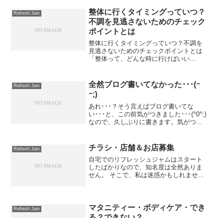
場所を探している」そんな声に応える整
体サロンが戸塚にあります。それが
整体に行くタイミングっていつ？
Refresh Jam
Refresh J...
不調を見逃さないためのチェック
ポイントとは
整体に行くタイミングっていつ？不調を
見逃さないためのチェックポイントとは
「整体って、どんな時に行けばいい
の？」と迷っていませんか？整体に興味
はあるけど、 「まだそこまでひどくない
し…」 「行くほどじゃないかも…」 と、
全然ブログ書いてなかった･･･(ｰ
Refresh Jam
つい後回しにしてしまう...
ｰ;)
あれ･･･？そう言えばブログ書いてな
い･･･と、この前気がつきました･･･(^0^;)
なので、久しぶりに書きます。気がつけ
ば、長男は中学生長女は小4末っ子も2歳
自分は40代･･･油断するとココロもカラダ
も体型もボロボロになります(ｰｰ;) ...
チラシ・店舗＆お店募集
Refresh Jam
自宅でのリフレッシュジャムはスタート
したばかりなので、知名度は全然ありま
せん。 そこで、私は迷惑かもしれません
がチラシを作成し近所の家に投函してい
ます。嬉しいことにそのチラシを見て何
名か来てくれました。 しかし、自分1人
ではどうしても限界が...
マタニティー・ボディケア・でき
Refresh Jam
る？できない？