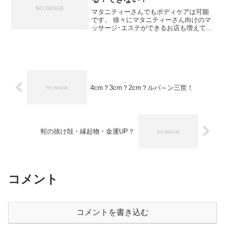
マタニティーさんでもボディケアは可能
です。 徐々にマタニティーさん向けのマ
ッサージ･エステができるお店も増えてき
ましたね。 リラクゼーション系のお店が
増えすぎてきたので、客層の幅を広くす
るためにマタニティーさんも可能にした
お店も多いと思いま...
4cm？3cm？2cm？ルパ～ン三世！
蛇の抜け殻・縁起物・金運UP？
コメント
コメントを書き込む