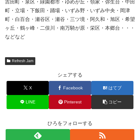
吉田町・泉区・緑園都市・ゆめが丘・領家・弥生台・中田
町・立場・下飯田・踊場・いずみ野・いずみ中央・岡津
町・白百合・瀬谷区・瀬谷・三ツ境・阿久和・旭区・希望
ヶ丘・鶴ヶ峰・二俣川・南万騎が原・栄区・本郷台・・・
などなど
Refresh Jam
シェアする
X
Facebook
はてブ
LINE
Pinterest
コピー
ひろをフォローする