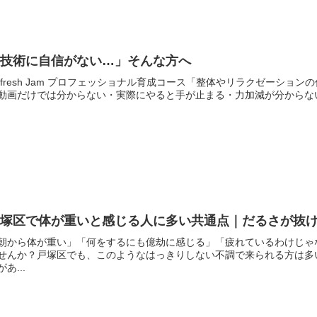
「技術に自信がない…」そんな方へ
efresh Jam プロフェッショナル育成コース「整体やリラクゼーシ
動画だけでは分からない・実際にやると手が止まる・力加減が分からない
戸塚区で体が重いと感じる人に多い共通点｜だるさが抜
朝から体が重い」「何をするにも億劫に感じる」「疲れているわけじゃ
せんか？戸塚区でも、このようなはっきりしない不調で来られる方は多
があ...