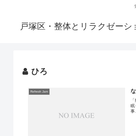
戸塚区・整体とリラクゼーション
ひろ
Refresh Jam
「
眠
事.