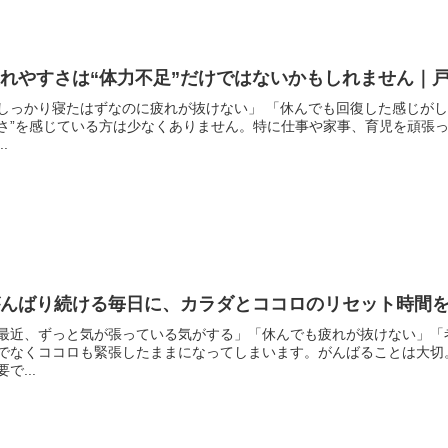
疲れやすさは“体力不足”だけではないかもしれません｜
しっかり寝たはずなのに疲れが抜けない」 「休んでも回復した感じがし
さ”を感じている方は少なくありません。特に仕事や家事、育児を頑張っ
..
がんばり続ける毎日に、カラダとココロのリセット時間
最近、ずっと気が張っている気がする」「休んでも疲れが抜けない」「
でなくココロも緊張したままになってしまいます。がんばることは大切
要で...