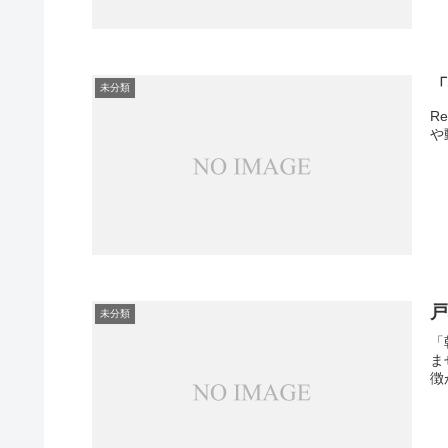
未分類
R
や
未分類
「
ま
徴