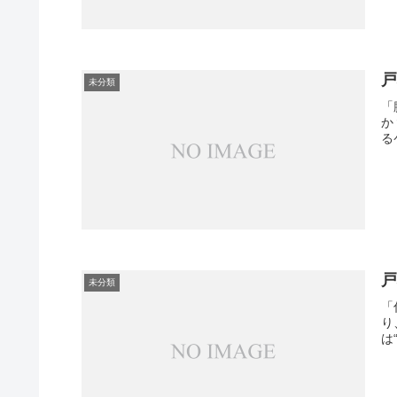
未分類
「
か
る
未分類
「
り
は