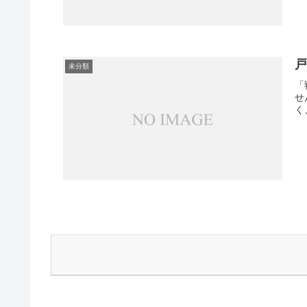
未分類
「
せ
く、