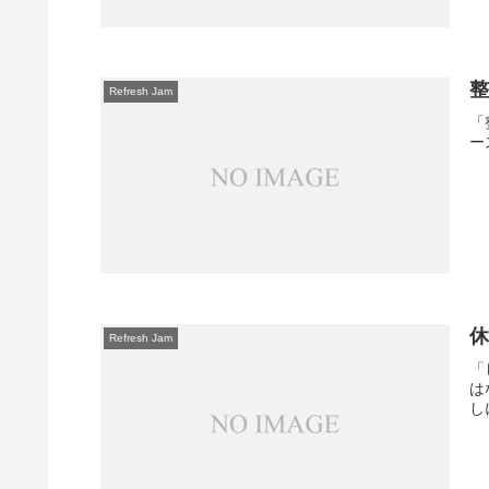
整
Refresh Jam
「
ー
Refresh Jam
「
は
し