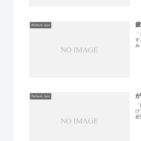
Refresh Jam
「
す
み.
Refresh Jam
「
け
必