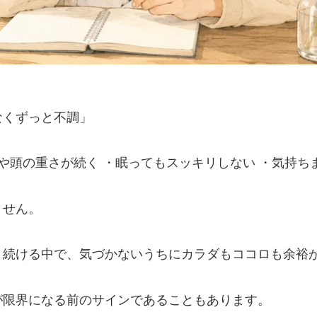
なくずっと不調」
りや頭の重さが続く ・眠ってもスッキリしない ・気持ち
ません。
り続ける中で、気づかないうちにカラダもココロも余裕
が限界になる前のサインであることもあります。