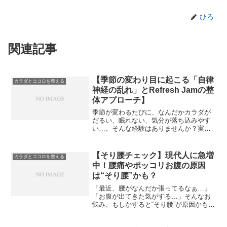
ひろ
関連記事
【季節の変わり目に起こる「自律
カラダとココロを整える
神経の乱れ」とRefresh Jamの整
体アプローチ】
季節が変わるたびに、なんだかカラダが
だるい、眠れない、気分が落ち込みやす
い…。そんな経験はありませんか？実は
それ、「自律神経の乱れ」が原因かもし
れません。春から夏へ、夏から秋へと移
り変わるこの時期、気温や気圧の変化が
【そり腰チェック】現代人に急増
カラダとココロを整える
大きく、カラダもココロも...
中！腰痛やポッコリお腹の原因
は“そり腰”かも？
「最近、腰がなんだか張ってるなぁ…」
「お腹が出てきた気がする…」そんなお
悩み、もしかすると“そり腰”が原因かもし
れません！スマホやパソコンを使う時間
が増えた現代。実は、無意識のうちに姿