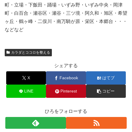
町・立場・下飯田・踊場・いずみ野・いずみ中央・岡津
町・白百合・瀬谷区・瀬谷・三ツ境・阿久和・旭区・希望
ヶ丘・鶴ヶ峰・二俣川・南万騎が原・栄区・本郷台・・・
などなど
カラダとココロを整える
シェアする
X
Facebook
はてブ
LINE
Pinterest
コピー
ひろをフォローする