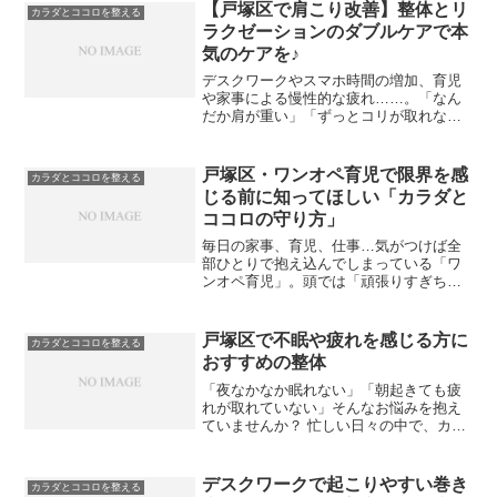
勢が崩れ、“そり腰”になっている方がとて
【戸塚区で肩こり改善】整体とリ
カラダとココロを整える
も多いんです (...
ラクゼーションのダブルケアで本
気のケアを♪
デスクワークやスマホ時間の増加、育児
や家事による慢性的な疲れ……。「なん
だか肩が重い」「ずっとコリが取れな
い」と感じていませんか？実はその肩こ
り、ただの疲れではなく、日々の姿勢の
クセやストレス、血流不良が原因かもし
戸塚区・ワンオペ育児で限界を感
カラダとココロを整える
れません。そんなときにおす...
じる前に知ってほしい「カラダと
ココロの守り方」
毎日の家事、育児、仕事…気がつけば全
部ひとりで抱え込んでしまっている「ワ
ンオペ育児」。頭では「頑張りすぎちゃ
ダメ」って分かっていても、現実はそん
なに簡単じゃないですよね。気を抜いた
ら家が回らなくなる、子どもが待ってい
戸塚区で不眠や疲れを感じる方に
カラダとココロを整える
る、誰も代わりがいない…...
おすすめの整体
「夜なかなか眠れない」「朝起きても疲
れが取れていない」そんなお悩みを抱え
ていませんか？ 忙しい日々の中で、カラ
ダとココロのバランスが乱れると、不眠
や慢性的な疲労感につながってしまいま
す。 実は、整体でカラダの巡りを整える
デスクワークで起こりやすい巻き
カラダとココロを整える
ことで、眠りやすさや...