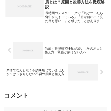
肩とは？原因と改善方法を徹底解
説
長時間のデスクワークで「気がついたら
背中が丸まっている」「肩が前に出て見
た目も悪い…」と感じたことはありませ
んか？それは“巻き肩”のサインかもしれま
せん。巻き肩は見た目の姿勢だけでな
く、首や肩のコリ、頭痛、呼吸の浅さな
ど、さまざまな不調につ...
45歳・管理職で呼吸が浅い…その原因と
整え方｜緊張が抜けない人へ
戸塚でなんとなく不調を感じていません
か？はっきりしない不調の原因と整え方
コメント