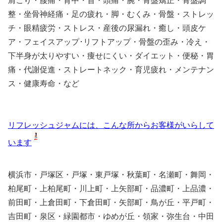
肩こり・腰痛・背中・首・頭痛・腕・骨盤矯正・骨盤調
整・坐骨神経痛・足の疲れ・脚・むくみ・骨盤・ストレッ
チ・眼精疲労・ストレス・産後の尿漏れ・癒し・頭皮ケ
ア・フェイスアップ･リフトアップ・骨盤の歪み・冷え・
下半身が太りやすい・痩せにくい・ダイエット・便秘・胃
痛・代謝促進・ストレートネック・育児疲れ・メンテナン
ス・健康寿命・など
リフレッシュジャムには、こんな所からお客様がいらして
います
横浜市・戸塚区・戸塚・東戸塚・秋葉町・名瀬町・舞岡・
柏尾町・上柏尾町・川上町・上矢部町・品濃町・上品濃・
前田町・上倉田町・下倉田町・矢部町・鳥が丘・平戸町・
吉田町・泉区・緑園都市・ゆめが丘・領家・弥生台・中田