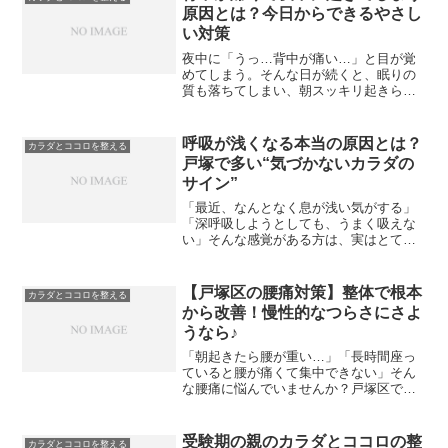
原因とは？今日からできるやさし
い対策
夜中に「うっ…背中が痛い…」と目が覚
めてしまう。そんな日が続くと、眠りの
質も落ちてしまい、朝スッキリ起きられ
ないですよね。実は、背中の痛みで睡眠
が妨げられる人はとても多く、カラダだ
けでなくココロの疲れにもつながってし
呼吸が浅くなる本当の原因とは？
カラダとココロを整える
まいます。今回は、背中が...
戸塚で多い“気づかないカラダの
サイン”
「最近、なんとなく息が浅い気がする」
「深呼吸しようとしても、うまく吸えな
い」そんな感覚がある方は、実はとても
多いです。でもそれ、“気のせい”ではあり
ません。カラダからの大事なサインで
す。結論：原因は「呼吸の問題」ではな
【戸塚区の腰痛対策】整体で根本
カラダとココロを整える
く、カラダ全体のバラン...
から改善！慢性的なつらさにさよ
うなら♪
「朝起きたら腰が重い…」「長時間座っ
ていると腰が痛くて集中できない」そん
な腰痛に悩んでいませんか？戸塚区でも
腰痛に悩む方は年々増えており、放って
おくと慢性化してしまうこともありま
す。でも大丈夫！Refresh Jamでは、表面
受験期の親のカラダとココロの整
カラダとココロを整える