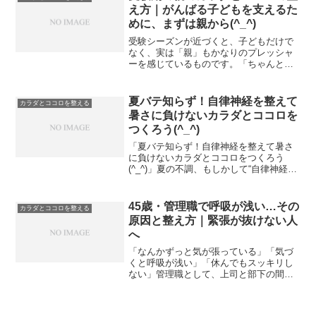
的な痛みを取る...
え方｜がんばる子どもを支えるた
めに、まずは親から(^_^)
受験シーズンが近づくと、子どもだけで
なく、実は「親」もかなりのプレッシャ
ーを感じているものです。「ちゃんとサ
ポートできているかな…」「この関わり
方で合っているのかな…」「自分が不安
になると、子どもにも伝わってしまいそ
夏バテ知らず！自律神経を整えて
カラダとココロを整える
う…」そんな風に、気づか...
暑さに負けないカラダとココロを
つくろう(^_^)
「夏バテ知らず！自律神経を整えて暑さ
に負けないカラダとココロをつくろう
(^_^)」夏の不調、もしかして“自律神経の
乱れ”かも？こんにちは、Refresh Jamで
す(^_^)夏になると、なんとなく疲れやす
かったり、寝苦しくてぐっすり眠れな
45歳・管理職で呼吸が浅い…その
カラダとココロを整える
か...
原因と整え方｜緊張が抜けない人
へ
「なんかずっと気が張っている」「気づ
くと呼吸が浅い」「休んでもスッキリし
ない」管理職として、上司と部下の間に
立つ立場だと、ココロもカラダも常にフ
ル稼働になりやすいですよね。実はその
状態、**“無意識の緊張が続いているサイ