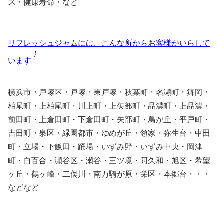
ス・健康寿命・など
リフレッシュジャムには、こんな所からお客様がいらして
います
横浜市・戸塚区・戸塚・東戸塚・秋葉町・名瀬町・舞岡・
柏尾町・上柏尾町・川上町・上矢部町・品濃町・上品濃・
前田町・上倉田町・下倉田町・矢部町・鳥が丘・平戸町・
吉田町・泉区・緑園都市・ゆめが丘・領家・弥生台・中田
町・立場・下飯田・踊場・いずみ野・いずみ中央・岡津
町・白百合・瀬谷区・瀬谷・三ツ境・阿久和・旭区・希望
ヶ丘・鶴ヶ峰・二俣川・南万騎が原・栄区・本郷台・・・
などなど