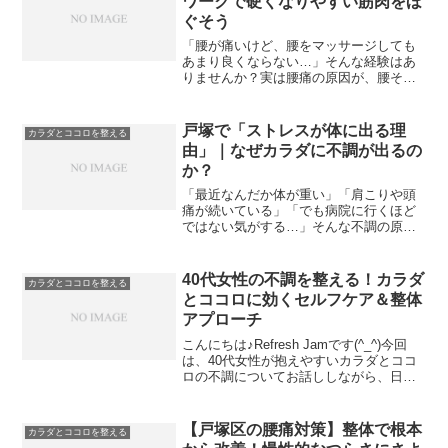
ワークで硬くなりやすい筋肉をほ
ぐそう
「腰が痛いけど、腰をマッサージしても
あまり良くならない…」そんな経験はあ
りませんか？実は腰痛の原因が、腰その
ものではなく“腸腰筋（ちょうようき
ん）”にあることも多いんです。腸腰筋は
姿勢を支えるインナーマッスルで、長時
戸塚で「ストレスが体に出る理
カラダとココロを整える
間のデスクワークで硬くな...
由」｜なぜカラダに不調が出るの
か？
「最近なんだか体が重い」「肩こりや頭
痛が続いている」「でも病院に行くほど
ではない気がする…」そんな不調の原
因、👉実は“ストレス”が関係しているこ
とが多いです。結論：ストレスは「自律
神経の乱れ」を起こし、体に不調を出し
40代女性の不調を整える！カラダ
カラダとココロを整える
ますストレスが体に出る理...
とココロに効くセルフケア＆整体
アプローチ
こんにちは♪Refresh Jamです(^_^)今回
は、40代女性が抱えやすいカラダとココ
ロの不調についてお話ししながら、日常
の中でできるセルフケアや、整体でのサ
ポート方法をご紹介していきます。1. 40
代女性に起こりやすいカラダとココロ
【戸塚区の腰痛対策】整体で根本
カラダとココロを整える
の...