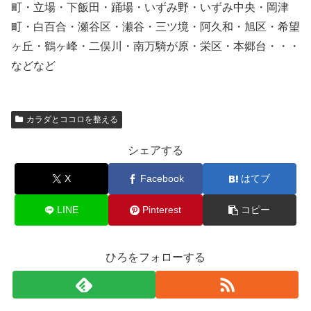
町・立場・下飯田・踊場・いずみ野・いずみ中央・岡津
町・白百合・瀬谷区・瀬谷・三ツ境・阿久和・旭区・希望
ヶ丘・鶴ヶ峰・二俣川・南万騎が原・栄区・本郷台・・・
などなど
カラダとココロを整える
シェアする
X
Facebook
はてブ
LINE
Pinterest
コピー
ひろをフォローする