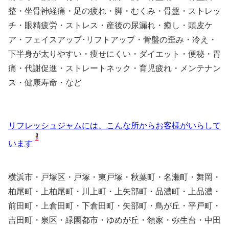
整・坐骨神経痛・足の疲れ・脚・むくみ・骨盤・ストレッ
チ・眼精疲労・ストレス・産後の尿漏れ・癒し・頭皮ケ
ア・フェイスアップ･リフトアップ・骨盤の歪み・冷え・
下半身が太りやすい・痩せにくい・ダイエット・便秘・胃
痛・代謝促進・ストレートネック・育児疲れ・メンテナン
ス・健康寿命・など
リフレッシュジャムには、こんな所からお客様がいらして
います
横浜市・戸塚区・戸塚・東戸塚・秋葉町・名瀬町・舞岡・
柏尾町・上柏尾町・川上町・上矢部町・品濃町・上品濃・
前田町・上倉田町・下倉田町・矢部町・鳥が丘・平戸町・
吉田町・泉区・緑園都市・ゆめが丘・領家・弥生台・中田