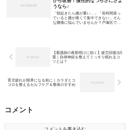
から改善！慢性的なつらさにさよ
うなら♪
「朝起きたら腰が重い…」「長時間座っ
ていると腰が痛くて集中できない」そん
な腰痛に悩んでいませんか？戸塚区でも
腰痛に悩む方は年々増えており、放って
おくと慢性化してしまうこともありま
す。でも大丈夫！Refresh Jamでは、表面
的な痛みを取る...
【看護師の夜勤明けに効く】疲労回復法5
選｜自律神経を整えてぐっすり眠れるコ
ツとは？
育児疲れが限界になる前に｜カラダとコ
コロを整えるセルフケア＆整体のすすめ
コメント
コメントを書き込む