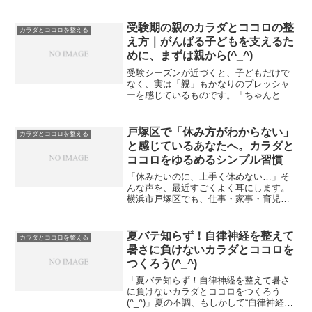
立つ立場だと、ココロもカラダも常にフ
ル稼働になりやすいですよね。実はその
状態、**“無意識の緊張が続いているサイ
受験期の親のカラダとココロの整
カラダとココロを整える
ン”**かもしれませ...
え方｜がんばる子どもを支えるた
めに、まずは親から(^_^)
受験シーズンが近づくと、子どもだけで
なく、実は「親」もかなりのプレッシャ
ーを感じているものです。「ちゃんとサ
ポートできているかな…」「この関わり
方で合っているのかな…」「自分が不安
になると、子どもにも伝わってしまいそ
戸塚区で「休み方がわからない」
カラダとココロを整える
う…」そんな風に、気づか...
と感じているあなたへ。カラダと
ココロをゆるめるシンプル習慣
「休みたいのに、上手く休めない…」そ
んな声を、最近すごくよく耳にします。
横浜市戸塚区でも、仕事・家事・育児・
介護など、毎日が全力疾走の方が本当に
増えてきました。気づけば、休んでい
る“つもり”なのに、カラダもココロも全然
夏バテ知らず！自律神経を整えて
カラダとココロを整える
軽くならない…。もしあ...
暑さに負けないカラダとココロを
つくろう(^_^)
「夏バテ知らず！自律神経を整えて暑さ
に負けないカラダとココロをつくろう
(^_^)」夏の不調、もしかして“自律神経の