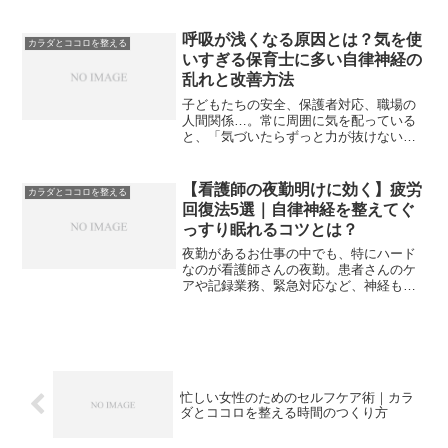
乱れ”かも？こんにちは、Refresh Jamで
す(^_^)夏になると、なんとなく疲れやす
かったり、寝苦しくてぐっすり眠れな
呼吸が浅くなる原因とは？気を使
カラダとココロを整える
か...
いすぎる保育士に多い自律神経の
乱れと改善方法
子どもたちの安全、保護者対応、職場の
人間関係…。常に周囲に気を配っている
と、「気づいたらずっと力が抜けない」
「呼吸が浅くて疲れやすい」そんな状態
になっていませんか？保育士さんは“優し
さ”ゆえに、自分のことが後回しになりや
【看護師の夜勤明けに効く】疲労
カラダとココロを整える
すい職業です。結論原...
回復法5選｜自律神経を整えてぐ
っすり眠れるコツとは？
夜勤があるお仕事の中でも、特にハード
なのが看護師さんの夜勤。患者さんのケ
アや記録業務、緊急対応など、神経もカ
ラダも使いっぱなしで、夜が明けるころ
にはクタクタ…なんてことも多いですよ
ね。でも、そのまま疲れを溜め込んでし
まうと、次の勤務にも影響...
忙しい女性のためのセルフケア術｜カラ
ダとココロを整える時間のつくり方