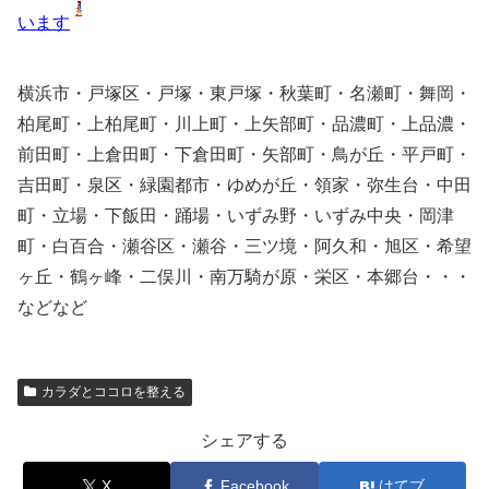
います
横浜市・戸塚区・戸塚・東戸塚・秋葉町・名瀬町・舞岡・
柏尾町・上柏尾町・川上町・上矢部町・品濃町・上品濃・
前田町・上倉田町・下倉田町・矢部町・鳥が丘・平戸町・
吉田町・泉区・緑園都市・ゆめが丘・領家・弥生台・中田
町・立場・下飯田・踊場・いずみ野・いずみ中央・岡津
町・白百合・瀬谷区・瀬谷・三ツ境・阿久和・旭区・希望
ヶ丘・鶴ヶ峰・二俣川・南万騎が原・栄区・本郷台・・・
などなど
カラダとココロを整える
シェアする
X
Facebook
はてブ