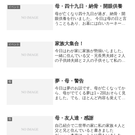
んは全然覚えていません・・・。母の方
はおばあちゃんは覚えてい...
母・四十九日・納骨・開眼供養
イベント
母が亡くなり四十九日が過ぎ、納骨・開
眼供養を行いました。 今日は母の日と言
うこともあり、お墓には白いカーネーシ
ョンをみんなで飾りました。 四十九日は
あっという間でしたね。 その間、私は母
のパソコンを整理していたのですが、 生
前、母が家族や友...
家族大集合！
イベント
今日はわが家に家族が勢揃いしました。
一緒に住んでいる父・兄長男夫婦と２人
の子供姉夫婦と２人の子供そして私の家
族これだけ揃うともの凄くにぎやかで
す・・・笑大人たちはおしゃべり。子供
たちは親なしでも遊べる年になってきた
ので、みんなでバタバタと騒...
夢・母・警告
母
今日は夢のお話です。母が亡くなってか
ら、母がでてくる夢は1～2回おそらく見
ました。でも、ほとんど内容も覚えて無
く、とくに気になるような夢でもありま
せんでした。しかし、今回見た夢はなん
だかすごく印象に残ったので、記録がて
らブログに書くことにし...
母・友人達・感謝
母
自己紹介で二世帯の家に私の家族４人と
父と兄と住んでいると書きました