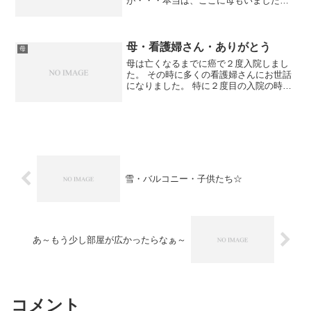
が・・・本当は、ここに母もいました。
母は、子宮頸癌になり約４ヶ月間入院
し、なんとか退院できました。その後、
母の面倒を見るためにも２世帯の家を購
入しよと決めました。母は、３ヶ月...
母・看護婦さん・ありがとう
母
母は亡くなるまでに癌で２度入院しまし
た。 その時に多くの看護婦さんにお世話
になりました。 特に２度目の入院の時は
私は母が亡くなる日まで約５０日間毎日
病院に行っていたので、看護婦さんの大
変さやすごさがよくわかりました。 母は
寝返りもできなくな...
雪・バルコニー・子供たち☆
あ～もう少し部屋が広かったらなぁ～
コメント