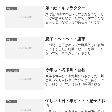
娘・絵・キャラクター
子供たち
娘は塗り絵や絵を描くのが好きです。息
子は全然やらなかったので、女の子だな
ぁ～と思いながらその姿を見ています。
最近は人のような可愛らしいキャラクタ
ーを描くようになりました。ふと気がつ
くと、廊下の壁にもそのキャラクターが
いつの間には描かれていま...
息子・ヘトヘト・里芋
子供たち
この間、息子はキッズの野菜取りに参加
してきました。時間になっても帰って来
ないので、車で探しに行きまし
た・・・。しばらく走ると息子を発
見！！！仲の良い友達2人と登山でもして
きたのか？と思えるような疲れ切った死
にそうな顔で歩いていました・・・(...
今年も・名瀬川・新種
ご近所情報
今年も毎年行く名瀬川に行きました。川
と言っても自転車で数分の所にある川で
す。前までこの川はあまり綺麗ではな
く、そんな場所でも生きられるザリガニ
がメインの川でした。最近は川の整備も
あり、名瀬川が綺麗になりました･･･(^^)
その結果、ザリガニ...
忙しい１日・車が・・・息子の戦
子供たち
力
今日は嫁さんの友達たちがわが家に遊び