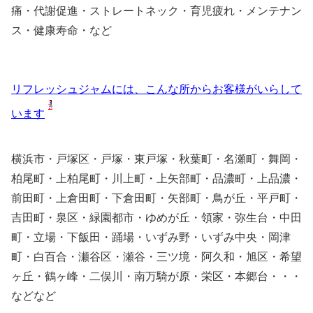
痛・代謝促進・ストレートネック・育児疲れ・メンテナン
ス・健康寿命・など
リフレッシュジャムには、こんな所からお客様がいらして
います
横浜市・戸塚区・戸塚・東戸塚・秋葉町・名瀬町・舞岡・
柏尾町・上柏尾町・川上町・上矢部町・品濃町・上品濃・
前田町・上倉田町・下倉田町・矢部町・鳥が丘・平戸町・
吉田町・泉区・緑園都市・ゆめが丘・領家・弥生台・中田
町・立場・下飯田・踊場・いずみ野・いずみ中央・岡津
町・白百合・瀬谷区・瀬谷・三ツ境・阿久和・旭区・希望
ヶ丘・鶴ヶ峰・二俣川・南万騎が原・栄区・本郷台・・・
などなど