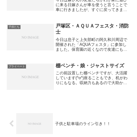
に来る日嫁さんが車を使うと言うことで
車に行きましたが、すぐに戻ってきまし
た・・・。何やら車が動かないとのこ
と・・・・汗見に行くと確かに動かな
い・・・防犯ブザーのランプもついてい
戸塚区・ＡＱＵＡフェスタ・消防
子供たち
ない・・・汗バッテリー切れ？...
士
今日は息子と上矢部町の阿久和川周辺で
開催された「AQUAフェスタ」に参加し
ました。保育園の近くなので友達にもた
くさん会えて息子のテンションも上がっ
ていましたね☆キーキーキーキー叫んで
ました・・・笑すると、遠くの原っぱに
棚ベンチ・娘・ジャストサイズ
プライベート
消防車が止まっているの...
この前設置した棚ベンチですが、大活躍
しています(^o^)座ることもでき、机がわ
りにもなる。収納力もあるので大助かり
です。安いカラーボックスとは違い作り
が頑丈なのが良いですね。と言っても、
これも安いんですけどね(^0^;)娘はその台
の上で寝転...
子供と駐車場のライン引き！！