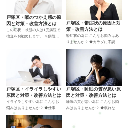
る ◆無気力・憂鬱で悩んで
いる ◆ぼ～っとする事が増えて
戸塚区・喉のつかえ感の原
戸塚区・鬱症状の原因と対
因と対策・改善方法とは
策・改善方法とは
この症状・状態の人は1度病院で
鬱症状の為に こんなお悩みはあ
検査をお勧めします。 ※病院で
りませんか？ ◆カラダに不調が
問題がなかった場合はいらして
でて悩んでいる ◆自律神経の乱
ください(^^)/ 喉のつかえ感の為
れで悩んでいる ◆落ち込みで悩
に こんなお悩みはありません
んでいる ◆不眠で悩んでいる ◆
か？ ◆不安で悩んでいる
イライラしやすくて悩んで
戸塚区・睡眠の質が悪い原
戸塚区・イライラしやすい
因と対策・改善方法とは
原因と対策・改善方法とは
睡眠の質が悪い為に こんなお悩
イライラしやすい為に こんなお
みはありませんか？ ◆眠れな
悩みはありませんか？ ◆仕事に
い・夜中に起きそうで悩んでい
支障がでて悩んでいる ◆育児が
る ◆無気力・憂鬱で悩んでいる
楽しくないので悩んでいる ◆家
◆自律神経の乱れで悩んでいる
族や友人に迷惑をかけているの