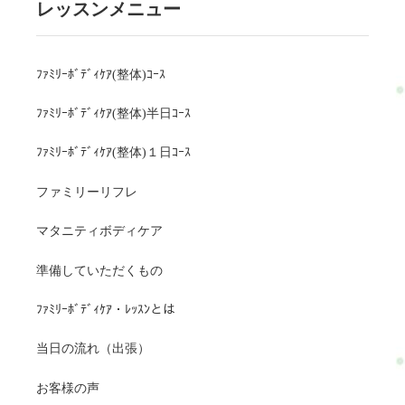
レッスンメニュー
ﾌｧﾐﾘｰﾎﾞﾃﾞｨｹｱ(整体)ｺｰｽ
ﾌｧﾐﾘｰﾎﾞﾃﾞｨｹｱ(整体)半日ｺｰｽ
ﾌｧﾐﾘｰﾎﾞﾃﾞｨｹｱ(整体)１日ｺｰｽ
ファミリーリフレ
マタニティボディケア
準備していただくもの
ﾌｧﾐﾘｰﾎﾞﾃﾞｨｹｱ・ﾚｯｽﾝとは
当日の流れ（出張）
お客様の声