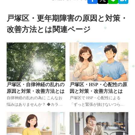
戸塚区・更年期障害の原因と対策・
改善方法とは関連ページ
戸塚区・自律神経の乱れの
戸塚区・HSP・心配性の原
原因と対策・改善方法とは
因と対策・改善方法とは
自律神経の乱れの為に こんなお
戸塚区で HSP・心配性による
悩みはありませんか？ ◆カラダ
「ずっと緊張が抜けないつら
が不調で悩んでいる ◆落ち込み
さ」を感じていませんか？ 理由
で悩んでいる ◆不眠で悩んでい
ははっきりしないけど、 なんと
る ◆みぞおちの痛みで悩んでい
なく不安が続く。 気を張ってば
る ◆胃痛で悩んでいる
かりで、心も身体も休まらな