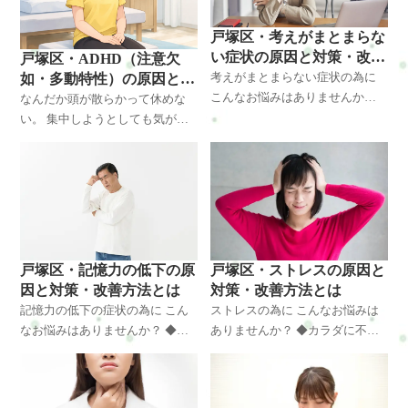
い。
戸塚区・考えがまとまらな
い症状の原因と対策・改善
戸塚区・ADHD（注意欠
方法とは
考えがまとまらない症状の為に
如・多動特性）の原因と対
こんなお悩みはありませんか？
策・改善方法とは
なんだか頭が散らかって休めな
◆仕事に支障がでて悩んでいる
い。 集中しようとしても気がそ
◆普段の生活に支障がでて悩ん
れて、気づけばどっと疲れてい
でいる ◆カラダに不調がでて悩
る。 それでも「性格だから」
んでいる ◆ぼ～っとする事が増
「努力が足りない」と思い込ん
でいませんか。 ここで安心して
ください。
戸塚区・ストレスの原因と
戸塚区・記憶力の低下の原
対策・改善方法とは
因と対策・改善方法とは
ストレスの為に こんなお悩みは
記憶力の低下の症状の為に こん
ありませんか？ ◆カラダに不調
なお悩みはありませんか？ ◆仕
がでて悩んでいる ◆落ち込みで
事に支障がでて悩んでいる ◆普
悩んでいる ◆不眠で悩んでいる
段の生活に支障がでて悩んでい
◆イライラしやすくて悩んでい
る ◆カラダに不調がでて悩んで