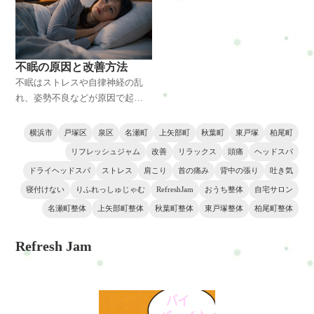
◆落ち込みで悩んでいる ◆肩
ではないかと悩んでいる ◆不眠
不眠の原因と改善方法
不眠はストレスや自律神経の乱
れ、姿勢不良などが原因で起こ
ることがあります。特に首や肩
の筋肉の緊張は睡眠の質を低下
横浜市
戸塚区
泉区
名瀬町
上矢部町
秋葉町
東戸塚
柏尾町
させる要因です。この記事では
リフレッシュジャム
改善
リラックス
頭痛
ヘッドスパ
不眠の原因や体に起こる変化、
ドライヘッドスパ
ストレス
肩こり
首の痛み
背中の張り
吐き気
整体による改善方法を整体師の
寝付けない
りふれっしゅじゃむ
RefreshJam
おうち整体
自宅サロン
視点で解説します。横浜・戸塚
周辺で睡眠の質に悩む方にも役
名瀬町整体
上矢部町整体
秋葉町整体
東戸塚整体
柏尾町整体
立つ内容です。
Refresh Jam