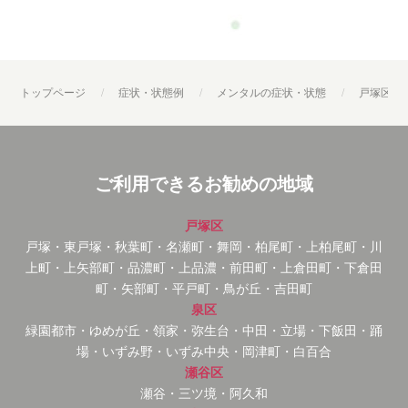
トップページ
症状・状態例
メンタルの症状・状態
戸塚区・
ご利用できるお勧めの地域
戸塚区
戸塚・東戸塚・秋葉町・名瀬町・舞岡・柏尾町・上柏尾町・川
上町・上矢部町・品濃町・上品濃・前田町・上倉田町・下倉田
町・矢部町・平戸町・鳥が丘・吉田町
泉区
緑園都市・ゆめが丘・領家・弥生台・中田・立場・下飯田・踊
場・いずみ野・いずみ中央・岡津町・白百合
瀬谷区
瀬谷・三ツ境・阿久和