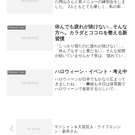
た間山さんと新メニューの練習会をしま
した。 2人ともとても優しく、私の新メ
ニューの練習のために付き合ってくれま
した。 昔から仲の良いメンバーなので、
とても楽しく練習ができました。 練習風
景です。 ほぼ確定...
休んでも疲れが抜けない…そんな
Refresh Jam
方へ。カラダとココロを整える新
習慣
「しっかり寝たのに疲れが抜けない…」
「休んでもずっと重だるい」そんな状態
が続いていませんか？実は、“疲れてい
る”だけではなく・呼吸の浅さ・自律神経
の乱れ・力が抜けないクセ・頭の疲労・
ストレスによる緊張などが重なってカラ
ハロウィーン・イベント・考え中
Refresh Jam
ダもココロも回復しにく...
ハロウィーンが日本でもかなり広まって
きましたね・・・🎃娘も今日は保育園で
ハロウィーンで仮装するらしいで
す・・・(^^)毎年やっているんですが、い
つも可愛らしいかっこうをしているの
で、今日も楽しみです・・・(^^)/お店も
ハロウィーンを利用し...
マジシャン＆大道芸人・ライフエンジ
ン・新井さん