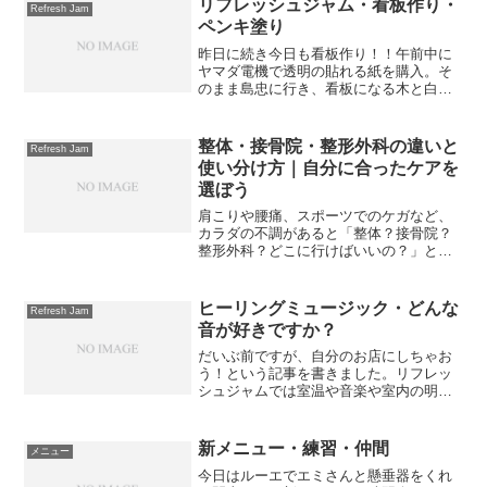
リフレッシュジャム・看板作り・
Refresh Jam
ペンキ塗り
昨日に続き今日も看板作り！！午前中に
ヤマダ電機で透明の貼れる紙を購入。そ
のまま島忠に行き、看板になる木と白の
ペンキと白のマジックを購入。帰宅後、
まず透明の紙にパソコンで作製したデザ
インをプリンターで印刷。それを木に貼
整体・接骨院・整形外科の違いと
Refresh Jam
り付けました。Refre...
使い分け方｜自分に合ったケアを
選ぼう
肩こりや腰痛、スポーツでのケガなど、
カラダの不調があると「整体？接骨院？
整形外科？どこに行けばいいの？」と迷
いますよね。似ているようで実は役割が
異なるこれらの施設。違いを知っておく
ことで、安心して最適なケアを受けられ
ヒーリングミュージック・どんな
Refresh Jam
ます(^_^)整体とは？...
音が好きですか？
だいぶ前ですが、自分のお店にしちゃお
う！という記事を書きました。リフレッ
シュジャムでは室温や音楽や室内の明る
さなどなど、お客さんの要望に応えると
いう内容でした。そこで、今回はヒーリ
ングミュージックについてお話ししたい
新メニュー・練習・仲間
メニュー
と思います。リラクゼーシ...
今日はルーエでエミさんと懸垂器をくれ