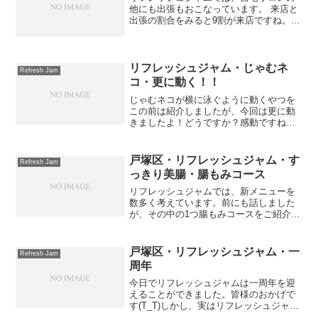
他にも出張もおこなっています。 来店と
出張の割合をみると9割が来店ですね。
やはり、知らない人（男性）が家に来る
のはちょっとって考えている方が多いよ
うです。 確かに私が女性だったらちょっ
と躊躇しちゃいます...
リフレッシュジャム・じゃむネ
Refresh Jam
コ・更に動く！！
じゃむネコが横に泳ぐように動くやつを
この前は紹介しましたが、今回は更に動
きましたよ！どうですか？感動ですね
(T_T)今後のじゃむネコも楽しみにしてい
てくださいな(^^)/
戸塚区・リフレッシュジャム・す
Refresh Jam
っきり美腸・腸もみコース
リフレッシュジャムでは、新メニューを
数多く考えています。前にも話しました
が、その中の1つ腸もみコースをご紹介し
ます。名前は「すっきり美腸・腸もみコ
ース」です。便秘や便秘による肌荒れ。
ストレスで胃痛がある。お腹だけ痩せに
戸塚区・リフレッシュジャム・一
Refresh Jam
くい。お腹が張りやすい...
周年
今日でリフレッシュジャムは一周年を迎
えることができました。皆様のおかげで
す(T_T)しかし、実はリフレッシュジャム
はもう約4年前からスタートしていまし