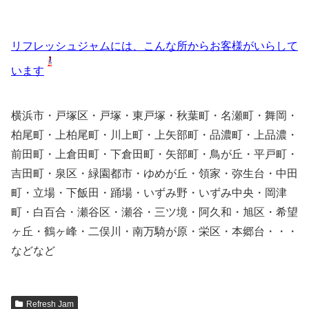
リフレッシュジャムには、こんな所からお客様がいらして
います
横浜市・戸塚区・戸塚・東戸塚・秋葉町・名瀬町・舞岡・
柏尾町・上柏尾町・川上町・上矢部町・品濃町・上品濃・
前田町・上倉田町・下倉田町・矢部町・鳥が丘・平戸町・
吉田町・泉区・緑園都市・ゆめが丘・領家・弥生台・中田
町・立場・下飯田・踊場・いずみ野・いずみ中央・岡津
町・白百合・瀬谷区・瀬谷・三ツ境・阿久和・旭区・希望
ヶ丘・鶴ヶ峰・二俣川・南万騎が原・栄区・本郷台・・・
などなど
Refresh Jam