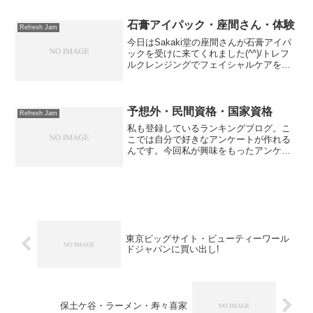
た。4年前は出張メインで、やっていまし
た。そして、2年前の11月に新居を購入。
石膏アイパック・座間さん・体験
Refresh Jam
リラクゼーシ...
今日はSakaki堂の座間さんが石膏アイパ
ックを受けに来てくれました(^^)/トレフ
ルクレンジングでフェイシャルケアをし
た後に目元に トレフル アイナースをつけ
ガーゼを被せる。そして、いよいよ石膏
を乗せていきます。最初の石膏の感触に
座間さん...
予想外・民間資格・国家資格
Refresh Jam
私も登録しているランキングブログ。こ
こでは自分で好きなアンケートが作れる
んです。今回私が興味をもったアンケー
トをご紹介します。タイトルは「あなた
がマッサージを受けるならどの人が良
い？」でした。エントリーは1: 按摩マッ
サージ指圧師 2: 整...
東京ビッグサイト・ビューティーワール
ドジャパンに買い出し!
保土ケ谷・ラーメン・寿々喜家