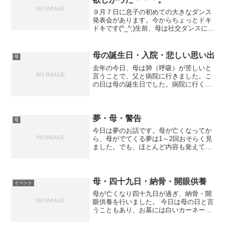
９月７日に息子の初めての大きなダンス
発表会があります。今からちょっとドキ
ドキです(^_^;)生前、母は社交ダンスにフ
ラダンスと踊りが大好きでした。そんな
母の勧めもあり息子にダンスを習わせは
じめました。母の体調が悪かったので、
母の誕生日・入院・悲しい思い出
母
息子のダンスの練...
去年の今日、母は肺（呼吸）が苦しいと
言うことで、父と病院に行きました。こ
の日は母の誕生日でした。病院に行くと
母はチューブで肺に溜まった水を外に出
していました。母は「誕生日に嫌になっ
ちゃう・・・」と言っていました。私は
「症状が楽になるプレゼン...
夢・母・警告
母
今日は夢のお話です。母が亡くなってか
ら、母がでてくる夢は1～2回おそらく見
ました。でも、ほとんど内容も覚えて無
く、とくに気になるような夢でもありま
せんでした。しかし、今回見た夢はなん
だかすごく印象に残ったので、記録がて
らブログに書くことにし...
母・四十九日・納骨・開眼供養
イベント
母が亡くなり四十九日が過ぎ、納骨・開
眼供養を行いました。 今日は母の日と言
うこともあり、お墓には白いカーネーシ
ョンをみんなで飾りました。 四十九日は
あっという間でしたね。 その間、私は母