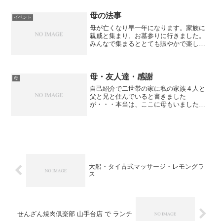
のパソコンを整理していたのですが、 生
前、母が家族や友...
母の法事
イベント
母が亡くなり早一年になります。家族に
親戚と集まり、お墓参りに行きました。
みんなで集まるととても賑やかで楽しい
です☆でも、やはり母の話になるとみん
な寂しいような悲しいようなそんな表情
になります。そんな大人達とは違い、子
供達は大はしゃぎで遊びま...
母・友人達・感謝
母
自己紹介で二世帯の家に私の家族４人と
父と兄と住んでいると書きました
が・・・本当は、ここに母もいました。
母は、子宮頸癌になり約４ヶ月間入院
し、なんとか退院できました。その後、
母の面倒を見るためにも２世帯の家を購
入しよと決めました。母は、３ヶ月...
大船・タイ古式マッサージ・レモングラ
ス
せんざん焼肉倶楽部 山手台店 で ランチ