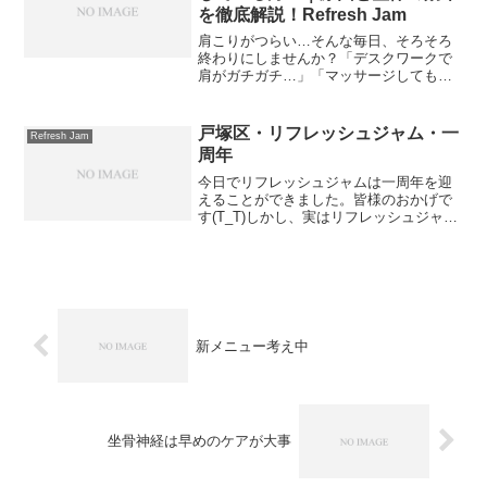
を徹底解説！Refresh Jam
肩こりがつらい…そんな毎日、そろそろ
終わりにしませんか？「デスクワークで
肩がガチガチ…」「マッサージしてもす
ぐ戻っちゃう…」そんな肩こりに悩む
方、多いですよね。特に戸塚区周辺は通
勤や家事に忙しい方が多く、カラダのメ
戸塚区・リフレッシュジャム・一
Refresh Jam
ンテナンスを後回しにしがち...
周年
今日でリフレッシュジャムは一周年を迎
えることができました。皆様のおかげで
す(T_T)しかし、実はリフレッシュジャム
はもう約4年前からスタートしていまし
た。4年前は出張メインで、やっていまし
た。そして、2年前の11月に新居を購入。
リラクゼーシ...
新メニュー考え中
坐骨神経は早めのケアが大事