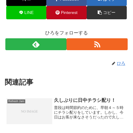
LINE
Pinterest
コピー
ひろをフォローする
ひろ
関連記事
久しぶりに日中チラシ配り！
Refresh Jam
普段は時間節約のために、早朝４～５時
にチラシ配りをしています。しかし、今
日はお客が来なさそうだったので久しぶ
りにお昼過ぎにチラシ配りに旅立ちまし
た。早朝と違いチラシを配る時にその家
の方に会うことがあります。今日も数件