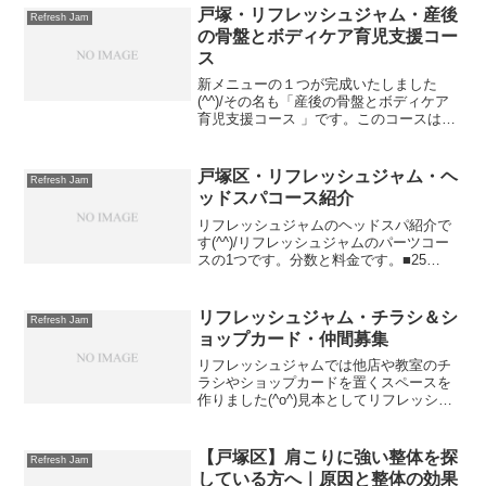
の家でお目にかかりました...
戸塚・リフレッシュジャム・産後
Refresh Jam
の骨盤とボディケア育児支援コー
ス
新メニューの１つが完成いたしました
(^^)/その名も「産後の骨盤とボディケア
育児支援コース 」です。このコースは産
後～育児中のママさんの為の、疲労回復
と産後の骨盤メンテナンスを目的とした
コースです。産後に骨盤が歪むと言う話
戸塚区・リフレッシュジャム・ヘ
Refresh Jam
はよく聞くと思いま...
ッドスパコース紹介
リフレッシュジャムのヘッドスパ紹介で
す(^^)/リフレッシュジャムのパーツコー
スの1つです。分数と料金です。■25
分・・・2500円ヘッドスパと言えば美容
院を思いつく方が多いと思いますが、リ
フレッシュジャムでも本格的なヘッドス
リフレッシュジャム・チラシ＆シ
Refresh Jam
パが受けられま...
ョップカード・仲間募集
リフレッシュジャムでは他店や教室のチ
ラシやショップカードを置くスペースを
作りました(^o^)見本としてリフレッシュ
ジャムのチラシとショップカードを入れ
てみました。チラシを置いて欲しい方は
気軽にご連絡ください(^^)/ただし条件が
【戸塚区】肩こりに強い整体を探
Refresh Jam
あります。リ...
している方へ｜原因と整体の効果