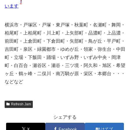
います
横浜市・戸塚区・戸塚・東戸塚・秋葉町・名瀬町・舞岡・
柏尾町・上柏尾町・川上町・上矢部町・品濃町・上品濃・
前田町・上倉田町・下倉田町・矢部町・鳥が丘・平戸町・
吉田町・泉区・緑園都市・ゆめが丘・領家・弥生台・中田
町・立場・下飯田・踊場・いずみ野・いずみ中央・岡津
町・白百合・瀬谷区・瀬谷・三ツ境・阿久和・旭区・希望
ヶ丘・鶴ヶ峰・二俣川・南万騎が原・栄区・本郷台・・・
などなど
Refresh Jam
シェアする
X
Facebook
はてブ