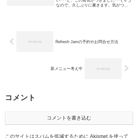
い･･･と、この前気がつきました･･･(^0^;)
なので、久しぶりに書きます。気がつけ
ば、長男は中学生長女は小4末っ子も2歳
自分は40代･･･油断するとココロもカラダ
も体型もボロボロになります(ｰｰ;) ...
Refresh Jamの予約やお問合せ方法
新メニュー考え中
コメント
コメントを書き込む
このサイトはスパムを低減するために Akismet を使って