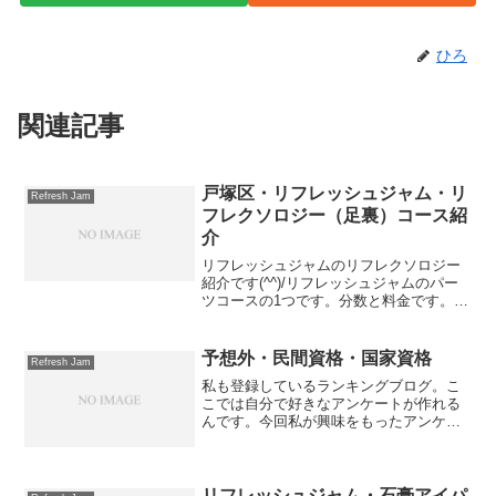
ひろ
関連記事
戸塚区・リフレッシュジャム・リ
Refresh Jam
フレクソロジー（足裏）コース紹
介
リフレッシュジャムのリフレクソロジー
紹介です(^^)/リフレッシュジャムのパー
ツコースの1つです。分数と料金です。
■30分…2500円以降＋10分＋1000円だい
ぶ知名度は上がってきましたが、まだま
だ、知らない・やったことがないという
予想外・民間資格・国家資格
Refresh Jam
方が多...
私も登録しているランキングブログ。こ
こでは自分で好きなアンケートが作れる
んです。今回私が興味をもったアンケー
トをご紹介します。タイトルは「あなた
がマッサージを受けるならどの人が良
い？」でした。エントリーは1: 按摩マッ
サージ指圧師 2: 整...
リフレッシュジャム・石膏アイパ