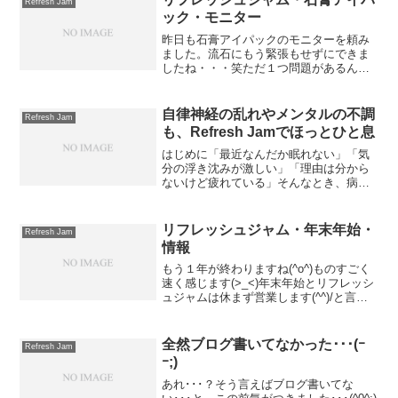
Refresh Jam
ック・モニター
昨日も石膏アイパックのモニターを頼み
ました。流石にもう緊張もせずにできま
したね・・・笑ただ１つ問題があるんで
す。普通の石膏パックは顔にガーゼが動
かないように石膏用の下地クリーム（化
粧品）を塗りその上にガーゼを乗せ最後
自律神経の乱れやメンタルの不調
Refresh Jam
に石膏を塗るんですが、リ...
も、Refresh Jamでほっとひと息
はじめに「最近なんだか眠れない」「気
分の浮き沈みが激しい」「理由は分から
ないけど疲れている」そんなとき、病院
に行くほどではないけれど、どうしたら
いいか分からなくなることってあります
よね。実はそれ、自律神経の乱れ や メン
リフレッシュジャム・年末年始・
Refresh Jam
タルの疲れ が関係し...
情報
もう１年が終わりますね(^o^)ものすごく
速く感じます(>_<)年末年始とリフレッシ
ュジャムは休まず営業します(^^)/と言っ
ても、用事があったりもするので、それ
以外の空いている時間ならOKって感じで
す。ちなみに１月２日だけはお休みとさ
全然ブログ書いてなかった･･･(ｰ
Refresh Jam
せて...
ｰ;)
あれ･･･？そう言えばブログ書いてな