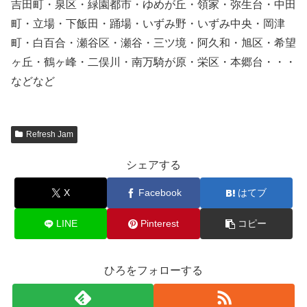
吉田町・泉区・緑園都市・ゆめが丘・領家・弥生台・中田
町・立場・下飯田・踊場・いずみ野・いずみ中央・岡津
町・白百合・瀬谷区・瀬谷・三ツ境・阿久和・旭区・希望
ヶ丘・鶴ヶ峰・二俣川・南万騎が原・栄区・本郷台・・・
などなど
Refresh Jam
シェアする
X
Facebook
はてブ
LINE
Pinterest
コピー
ひろをフォローする