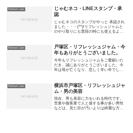
かないように石膏用の下地クリーム（化
粧品）を塗りその上にガーゼを乗せ最後
じゃむネコ・LINEスタンプ・承
Refresh Jam
に石膏を塗るんですが、リ...
認
じゃむネコのスタンプがやっと 承認され
ました・・・(^^)/リフレッシュジャムと
のやり取りにも普段の時にも使えるよう
に作成しました・・・(^_^)是非、ダウン
ロードしてみてくださいね・・・
(^^)/LINEスタンプ－じゃむネコLINEスタ
戸塚区・リフレッシュジャム・今
Refresh Jam
ン...
年もありがとうございました。
今年もリフレッシュジャムをご愛顧いた
だき、誠にありがとうございました。今
年は母が亡くなり、悲しく辛い年でし
た・・・。でも、その反面、新規のお客
さんも増え、嬉しい楽しい事も多くあり
ました。今年最後の今日も嬉しいことに
横浜市戸塚区・リフレッシュジャ
Refresh Jam
お客さんが来てくれました。...
ム・男の美容
現在、男も美容に力をいれる時代です。
営業や接客業で人と接する事が多い男性
などは、見た目が汚いよりは綺麗な方が
有利に事が進むこともあります。更に最
近では、仕事とは関係なく美容に気をつ
ける男性も増えてきました。その中で
「女装男子」「男の娘」など...