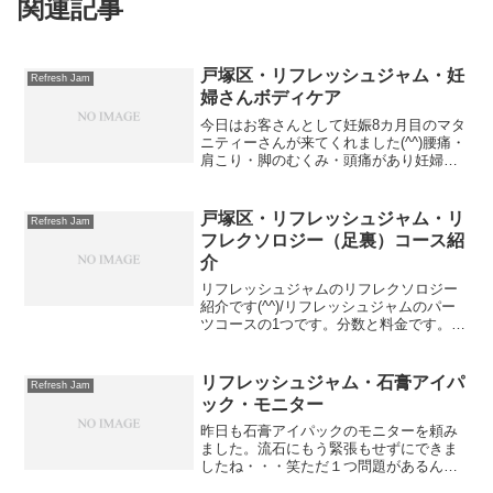
関連記事
戸塚区・リフレッシュジャム・妊
Refresh Jam
婦さんボディケア
今日はお客さんとして妊娠8カ月目のマタ
ニティーさんが来てくれました(^^)腰痛・
肩こり・脚のむくみ・頭痛があり妊婦さ
ん可能な整体屋さんを探していたそうで
す。そこで、たまたまネットで見つけた
リフレッシュジャムに来てくれたそうで
戸塚区・リフレッシュジャム・リ
Refresh Jam
す(^^)/ボデ...
フレクソロジー（足裏）コース紹
介
リフレッシュジャムのリフレクソロジー
紹介です(^^)/リフレッシュジャムのパー
ツコースの1つです。分数と料金です。
■30分…2500円以降＋10分＋1000円だい
ぶ知名度は上がってきましたが、まだま
だ、知らない・やったことがないという
リフレッシュジャム・石膏アイパ
Refresh Jam
方が多...
ック・モニター
昨日も石膏アイパックのモニターを頼み
ました。流石にもう緊張もせずにできま
したね・・・笑ただ１つ問題があるんで
す。普通の石膏パックは顔にガーゼが動