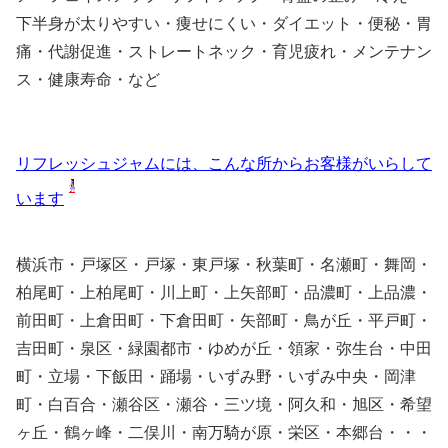
下半身が太りやすい・痩せにくい・ダイエット・便秘・胃
痛・代謝促進・ストレートネック・育児疲れ・メンテナン
ス・健康寿命・など
リフレッシュジャムには、こんな所からお客様がいらして
います
横浜市・戸塚区・戸塚・東戸塚・秋葉町・名瀬町・舞岡・
柏尾町・上柏尾町・川上町・上矢部町・品濃町・上品濃・
前田町・上倉田町・下倉田町・矢部町・鳥が丘・平戸町・
吉田町・泉区・緑園都市・ゆめが丘・領家・弥生台・中田
町・立場・下飯田・踊場・いずみ野・いずみ中央・岡津
町・白百合・瀬谷区・瀬谷・三ツ境・阿久和・旭区・希望
ヶ丘・鶴ヶ峰・二俣川・南万騎が原・栄区・本郷台・・・