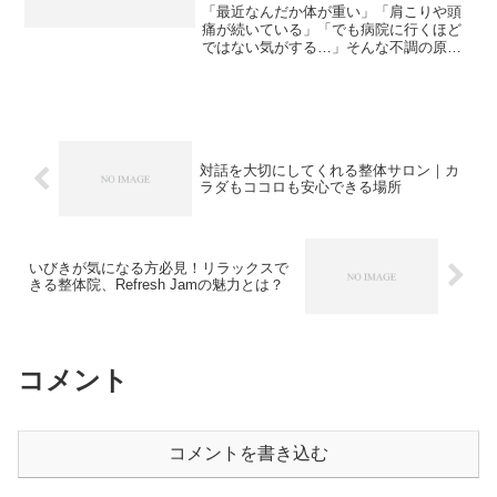
「最近なんだか体が重い」「肩こりや頭
痛が続いている」「でも病院に行くほど
ではない気がする…」そんな不調の原
因、👉実は“ストレス”が関係しているこ
とが多いです。結論：ストレスは「自律
神経の乱れ」を起こし、体に不調を出し
ますストレスが体に出る理...
対話を大切にしてくれる整体サロン｜カ
ラダもココロも安心できる場所
いびきが気になる方必見！リラックスで
きる整体院、Refresh Jamの魅力とは？
コメント
コメントを書き込む