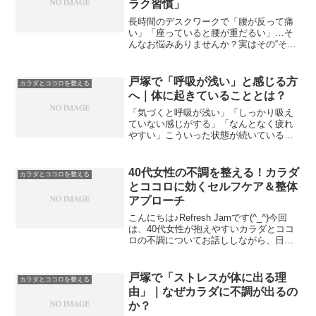
ラク習慣」
長時間のデスクワークで「腰が反って痛
い」「座っていると腰が重だるい」…そ
んなお悩みありませんか？実はその“そり
腰”は、デスクワーカーに多い 腸腰筋（ち
ょうようきん） の硬さと深く関係してい
るんです。この記事では、腸腰筋とそり
戸塚で「呼吸が浅い」と感じる方
カラダとココロを整える
腰の関係をわかり...
へ｜体に起きていることとは？
「気づくと呼吸が浅い」「しっかり吸え
ていない感じがする」「なんとなく疲れ
やすい」こういった状態が続いている方
は、👉体の中でいくつかの変化が起きて
います。結論：呼吸が浅いと「回復でき
ない体」になります呼吸が浅い状態が続
40代女性の不調を整える！カラダ
カラダとココロを整える
くと、👉 酸素不足＋自律...
とココロに効くセルフケア＆整体
アプローチ
こんにちは♪Refresh Jamです(^_^)今回
は、40代女性が抱えやすいカラダとココ
ロの不調についてお話ししながら、日常
の中でできるセルフケアや、整体でのサ
ポート方法をご紹介していきます。1. 40
代女性に起こりやすいカラダとココロ
戸塚で「ストレスが体に出る理
カラダとココロを整える
の...
由」｜なぜカラダに不調が出るの
か？