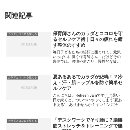
関連記事
保育師さんのカラダとココロを守
カラダとココロを整える
るセルフケア術｜日々の疲れを癒
す整体のすすめ
毎日子どもたちの笑顔に囲まれて、元気
いっぱいに働く保育師さん。だけどその
裏側では、腰痛や肩こり、慢性的な疲
れ、そして目には見えないココロのスト
レスに悩んでいる方も多いのではないで
しょうか？子どもたちの命を預かる責任
夏あるあるでカラダが悲鳴！？冷
カラダとココロを整える
感、立ちっぱなし・抱っこ・...
え・汗・肌トラブルを防ぐ簡単セ
ルフケア
こんにちは、Refresh Jamです(^_^)暑い
日が続くと、ついついやってしまう“夏あ
るある”、ありませんか？キンキンに冷え
た飲み物やアイスがやめられないエアコ
ンの効いた部屋で寝落ちして、朝お腹が
痛い汗をかいた後に肌がピリピリ、かゆ
「デスクワークでそり腰に？腸腰
カラダとココロを整える
くな...
筋ストレッチ＆トレーニングで腰