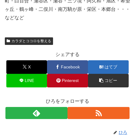
町・白百合・瀬谷区・瀬谷・三ツ境・阿久和・旭区・希望
ヶ丘・鶴ヶ峰・二俣川・南万騎が原・栄区・本郷台・・・
などなど
カラダとココロを整える
シェアする
X
Facebook
はてブ
LINE
Pinterest
コピー
ひろをフォローする
ひろ