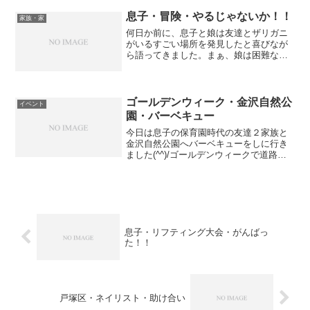
と、嫁さんが「ねぇ。花火じゃない？」
と言ってきました。静かに...
息子・冒険・やるじゃないか！！
家族・家
何日か前に、息子と娘は友達とザリガニ
がいるすごい場所を発見したと喜びなが
ら語ってきました。まぁ、娘は困難な道
だった為に途中で断念したようですが。
息子はその場所にどうしても私を連れて
いきたいと言う事で今日行ってきまし
た・・・('ω')ノ話を聞...
ゴールデンウィーク・金沢自然公
イベント
園・バーベキュー
今日は息子の保育園時代の友達２家族と
金沢自然公園へバーベキューをしに行き
ました(^^)/ゴールデンウィークで道路状
況がわからなかったので、１０時集合で
したが、８時１０分に家を出ました。日
野インターから高速道路に乗りました
が、一般道も高速道路...
息子・リフティング大会・がんばっ
た！！
戸塚区・ネイリスト・助け合い