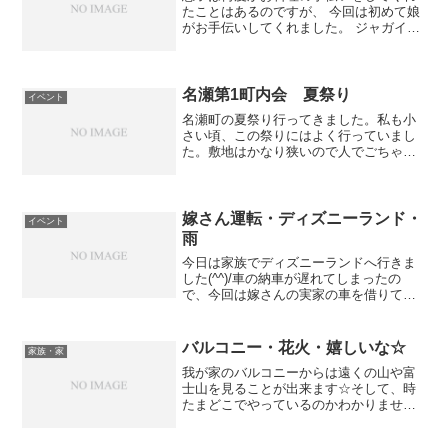
たことはあるのですが、 今回は初めて娘
がお手伝いしてくれました。 ジャガイモ
を洗って皮をむくという作業だけです
が、2歳の娘には大変な作業だったようで
一生懸命がんばっていました☆ 子供たち
が大きくなって、2...
名瀬第1町内会 夏祭り
イベント
名瀬町の夏祭り行ってきました。私も小
さい頃、この祭りにはよく行っていまし
た。敷地はかなり狭いので人でごちゃご
ちゃしてます・・・笑でも、食べ物（焼
きそば・焼き鳥・フランクフルト）はと
ても美味しいです☆祭り最後に無料で配
られるアイスも嬉しいです...
嫁さん運転・ディズニーランド・
イベント
雨
今日は家族でディズニーランドへ行きま
した(^^)/車の納車が遅れてしまったの
で、今回は嫁さんの実家の車を借りて行
くことに・・・。嫁さんが運転でディズ
ニーランドへ行くのは初めてだったので
すが、とても上手でした(^^)まぁ何度かド
バルコニー・花火・嬉しいな☆
家族・家
キドキ場面もあ...
我が家のバルコニーからは遠くの山や富
士山を見ることが出来ます☆そして、時
たまどこでやっているのかわかりません
が、花火を見ることも出来ます。昨日
も、6時過ぎにみんなで夕飯を食べている