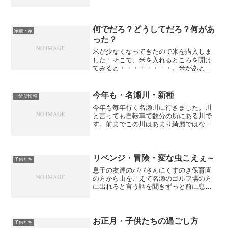
して遊んでいました。娘は微妙に機嫌が
悪く、保育園のイベントには参加せずに
友達とふらふらといろいろな場所を探検
していました・・・...
何でだろ？どうしてだろ？何があ
家族・家
った？
米が少なくなってきたので米を購入しま
した！そこで、米を入れるところを開け
てみると・・・・・・・・。米があとわ
ずかなのはまぁしょうがない・・・。新
しく買ったし問題はない！米に虫がつか
ないようにする唐辛子くんもよし！米を
今年も・名瀬川・新種
ご近所情報
お釜に入れるはかりもよし...
今年も毎年行く名瀬川に行きました。川
と言っても自転車で数分の所にある川で
す。前までこの川はあまり綺麗ではな
く、そんな場所でも生きられるザリガニ
がメインの川でした。最近は川の整備も
あり、名瀬川が綺麗になりました･･･(^^)
その結果、ザリガニ...
リベンジ・冒険・変な虫こえぇ～
子供たち
息子の友達のパパさんにくすのき保育園
の方から山をこえて名瀬のゴルフ場の方
に出れると言う話を聞きずっと前に息子
と挑戦しました。結果はいまいち道がわ
からず断念しました・・・(-_-;)くそそし
て、今回はクワガタやカブトムシゲット
を目的とし、その...
お正月・子供たちの過ごし方
子供たち