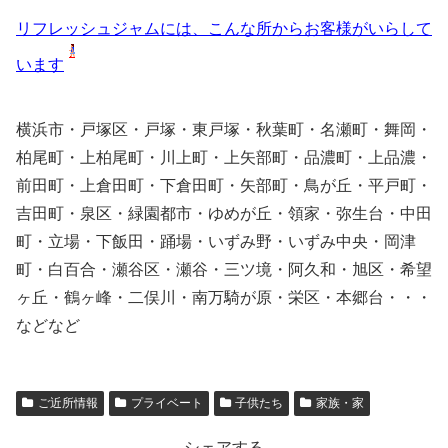
リフレッシュジャムには、こんな所からお客様がいらして
います
横浜市・戸塚区・戸塚・東戸塚・秋葉町・名瀬町・舞岡・
柏尾町・上柏尾町・川上町・上矢部町・品濃町・上品濃・
前田町・上倉田町・下倉田町・矢部町・鳥が丘・平戸町・
吉田町・泉区・緑園都市・ゆめが丘・領家・弥生台・中田
町・立場・下飯田・踊場・いずみ野・いずみ中央・岡津
町・白百合・瀬谷区・瀬谷・三ツ境・阿久和・旭区・希望
ヶ丘・鶴ヶ峰・二俣川・南万騎が原・栄区・本郷台・・・
などなど
ご近所情報
プライベート
子供たち
家族・家
シェアする