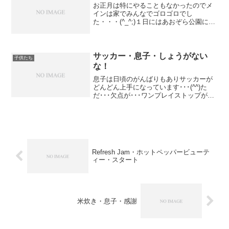
お正月は特にやることもなかったのでメ
インは家でみんなでゴロゴロでし
た・・・(^_^;)１日にはあおぞら公園にみ
んなで遊びに行きました。お正月らしく
凧揚げに挑戦しました(^^)/風も少し強め
で凧揚げには絶好の環境でした！かなり
高くまで上がりも...
サッカー・息子・しょうがない
子供たち
な！
息子は日頃のがんばりもありサッカーが
どんどん上手になっています･･･(^^)た
だ･･･欠点が･･･ワンプレイストップが多
過ぎなんです･･･(ｰｰ;)相手にボールを奪わ
れたらそのまま･･･相手からボールを奪え
なかったら眺めてる･･･まだまだあ...
Refresh Jam・ホットペッパービューテ
ィー・スタート
米炊き・息子・感謝