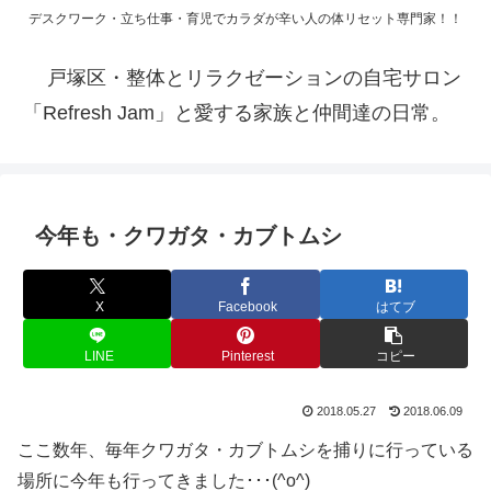
デスクワーク・立ち仕事・育児でカラダが辛い人の体リセット専門家！！
戸塚区・整体とリラクゼーションの自宅サロン
「Refresh Jam」と愛する家族と仲間達の日常。
今年も・クワガタ・カブトムシ
X
Facebook
はてブ
LINE
Pinterest
コピー
2018.05.27
2018.06.09
ここ数年、毎年クワガタ・カブトムシを捕りに行っている
場所に今年も行ってきました･･･(^o^)