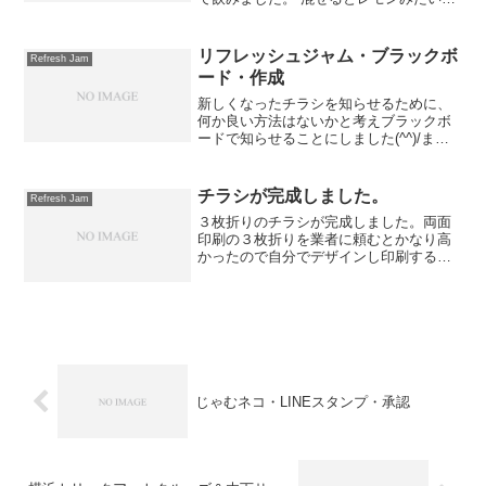
色になりました。 カモマイルは心身をリ
ラックスさせ不眠症などにも効果があり
胃や腸を正常化する効能もあります。 味
リフレッシュジャム・ブラックボ
Refresh Jam
はカモマイル...
ード・作成
新しくなったチラシを知らせるために、
何か良い方法はないかと考えブラックボ
ードで知らせることにしました(^^)/まず
は、デザインを作成。次にボードと１０
０円ショップアイテムを購入 ボードに描
く思った以上に良いできだ！！！ジャム
チラシが完成しました。
Refresh Jam
猫は描きにくかっ...
３枚折りのチラシが完成しました。両面
印刷の３枚折りを業者に頼むとかなり高
かったので自分でデザインし印刷するこ
とにしました。まずは、近所から配って
いく予定です。チラシは１００枚配って
１人来れば成功という世界です。苦労し
て成果が出ないのは悲しい...
じゃむネコ・LINEスタンプ・承認