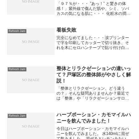
「９７％が・・・ ”あっ！” と驚きの体
感！」紫外線で傷んだ肌や、シミ、ソバ
カスの気になる肌に・・・ 化粧水の潤い
をしっかり閉じ込める保湿クリームです
☆線維芽細胞を活性化して皮膚組織を強
化する最新の「ナノテクノロジー（超微
看板失敗
Refresh Jam
粒子化美容成分）」...
完全になめてました・・・涙プリンター
で字を印刷してカッターで切り抜き、そ
れを木にセロハンテープで貼り付け白の
スプレーをふきかけました。いやぁ～
見事ににじみました・・・汗この、木は
島忠で買ったのですが、これがラストだ
ったためにしばらく購入で...
整体とリラクゼーションの違いっ
Refresh Jam
て？戸塚区の整体師がやさしく解
説！
「整体とリラクゼーション、どう違う
の？」そんな疑問ありませんか？最近で
は「整体」や「リラクゼーションサロ
ン」など、さまざまなボディケアが選べ
る時代になりましたよね。でも、「どっ
ちが自分に合っているの？」「何が違う
ハーブポーション・カモマイルハ
Refresh Jam
の？」と迷う方も多いはず。こ...
ニーを飲んでみました！
今日はハーブポーション・カモマイルハ
ニーを飲んでみました。 水140mlに混ぜ
て飲みました。 混ぜるとレモンみたいな