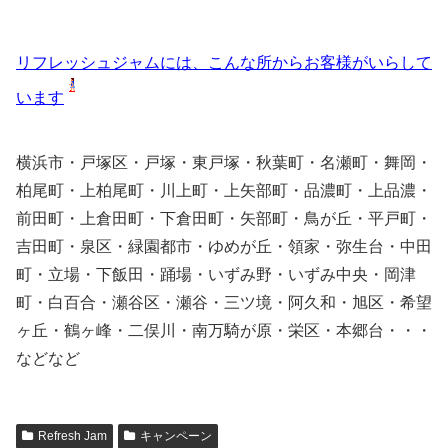
リフレッシュジャムには、こんな所からお客様がいらして
います
横浜市・戸塚区・戸塚・東戸塚・秋葉町・名瀬町・舞岡・
柏尾町・上柏尾町・川上町・上矢部町・品濃町・上品濃・
前田町・上倉田町・下倉田町・矢部町・鳥が丘・平戸町・
吉田町・泉区・緑園都市・ゆめが丘・領家・弥生台・中田
町・立場・下飯田・踊場・いずみ野・いずみ中央・岡津
町・白百合・瀬谷区・瀬谷・三ツ境・阿久和・旭区・希望
ヶ丘・鶴ヶ峰・二俣川・南万騎が原・栄区・本郷台・・・
などなど
Refresh Jam
キャンペーン