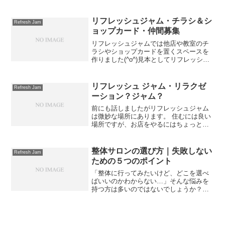
ルは家仕様に変更です。 ちびっ子が２人
いるとタオルがたくさん必要になるんで
すよね。 なぜ、そこで飲み物をこぼす！
リフレッシュジャム・チラシ＆シ
Refresh Jam
なぜ、知らぬ間...
ョップカード・仲間募集
リフレッシュジャムでは他店や教室のチ
ラシやショップカードを置くスペースを
作りました(^o^)見本としてリフレッシュ
ジャムのチラシとショップカードを入れ
てみました。チラシを置いて欲しい方は
気軽にご連絡ください(^^)/ただし条件が
リフレッシュ ジャム・リラクゼ
Refresh Jam
あります。リ...
ーション？ジャム？
前にも話しましたがリフレッシュジャム
は微妙な場所にあります。 住むには良い
場所ですが、お店をやるにはちょっと厳
しい場所です(^_^;) 人通りも少なく、我が
家の前を通るのは近所の人だけなので、
家の前にはリフレッシュジャムのメニュ
整体サロンの選び方｜失敗しない
Refresh Jam
ーや詳細は書...
ための５つのポイント
「整体に行ってみたいけど、どこを選べ
ばいいのかわからない…」そんな悩みを
持つ方は多いのではないでしょうか？整
体サロンは数えきれないほどあります
が、目的や相性に合わないと「思ったほ
ど効果がなかった…」という結果になり
がちです。この記事では、整...