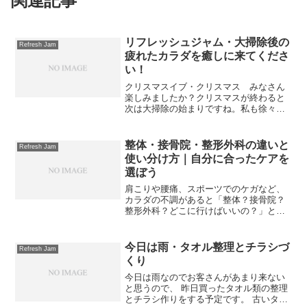
関連記事
リフレッシュジャム・大掃除後の
Refresh Jam
疲れたカラダを癒しに来てくださ
い！
クリスマスイブ・クリスマス みなさん
楽しみましたか？クリスマスが終わると
次は大掃除の始まりですね。私も徐々に
スタートしています。大掃除は重い物を
動かしたりとけっこう疲れますよ
ね・・・汗大掃除後は筋肉痛や腰痛にな
整体・接骨院・整形外科の違いと
Refresh Jam
る方も多くいます。リフレッシュ...
使い分け方｜自分に合ったケアを
選ぼう
肩こりや腰痛、スポーツでのケガなど、
カラダの不調があると「整体？接骨院？
整形外科？どこに行けばいいの？」と迷
いますよね。似ているようで実は役割が
異なるこれらの施設。違いを知っておく
ことで、安心して最適なケアを受けられ
今日は雨・タオル整理とチラシづ
Refresh Jam
ます(^_^)整体とは？...
くり
今日は雨なのでお客さんがあまり来ない
と思うので、 昨日買ったタオル類の整理
とチラシ作りをする予定です。 古いタオ