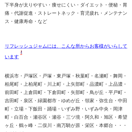
下半身が太りやすい・痩せにくい・ダイエット・便秘・胃
痛・代謝促進・ストレートネック・育児疲れ・メンテナン
ス・健康寿命・など
リフレッシュジャムには、こんな所からお客様がいらして
います
横浜市・戸塚区・戸塚・東戸塚・秋葉町・名瀬町・舞岡・
柏尾町・上柏尾町・川上町・上矢部町・品濃町・上品濃・
前田町・上倉田町・下倉田町・矢部町・鳥が丘・平戸町・
吉田町・泉区・緑園都市・ゆめが丘・領家・弥生台・中田
町・立場・下飯田・踊場・いずみ野・いずみ中央・岡津
町・白百合・瀬谷区・瀬谷・三ツ境・阿久和・旭区・希望
ヶ丘・鶴ヶ峰・二俣川・南万騎が原・栄区・本郷台・・・