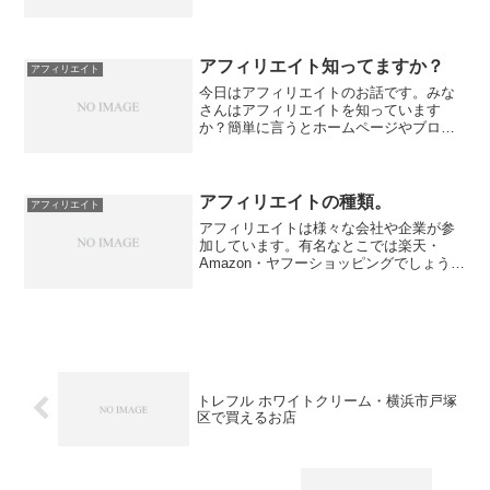
の世界だとわかります・・・笑と、昨日
話しました。これはどう言う意味でしょ
う？よく商品や企業のランキングサイト
を見たりしませんか？これは...
アフィリエイト知ってますか？
アフィリエイト
今日はアフィリエイトのお話です。みな
さんはアフィリエイトを知っています
か？簡単に言うとホームページやブログ
に広告や商品をのせて、その広告や商品
を買ったり登録したりすると利益をもら
えるという仕組みです。とても怪しげで
すがネットの世界はほとんど...
アフィリエイトの種類。
アフィリエイト
アフィリエイトは様々な会社や企業が参
加しています。有名なとこでは楽天・
Amazon・ヤフーショッピングでしょう
か。それぞれかなり特徴があります。楽
天は商品数が多いのですが、売り上げの
１％しか利益がもらえません。（例外も
もちろんあります。）A...
トレフル ホワイトクリーム・横浜市戸塚
区で買えるお店