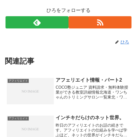
ひろをフォローする
ひろ
関連記事
アフェリエイト情報・パート2
アフィリエイト
COCO塾ジュニア 資料請求・無料体験授
業ができる教室詳細情報北海道・ワンち
ゃんのトリミングサロン一覧東北・ワン
ちゃんのトリミングサロン一覧ハリネズ
ミ大好き！ハリネズミの通販商品紹介ね
こ大好き！ねこの通販商品紹介フクロウ
大好き！フクロウの通...
インチキだらけのネット世界。
アフィリエイト
昨日のアフィリエイトのお話の続きで
す。アフィリエイトの仕組みを学べば学
ぶほど、ネットの世界がインチキだらけ