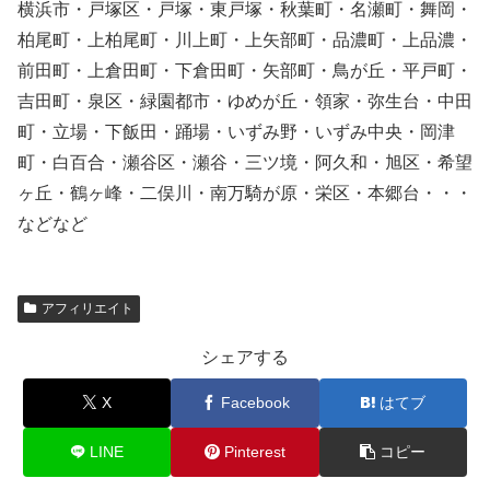
横浜市・戸塚区・戸塚・東戸塚・秋葉町・名瀬町・舞岡・
柏尾町・上柏尾町・川上町・上矢部町・品濃町・上品濃・
前田町・上倉田町・下倉田町・矢部町・鳥が丘・平戸町・
吉田町・泉区・緑園都市・ゆめが丘・領家・弥生台・中田
町・立場・下飯田・踊場・いずみ野・いずみ中央・岡津
町・白百合・瀬谷区・瀬谷・三ツ境・阿久和・旭区・希望
ヶ丘・鶴ヶ峰・二俣川・南万騎が原・栄区・本郷台・・・
などなど
アフィリエイト
シェアする
X
Facebook
はてブ
LINE
Pinterest
コピー