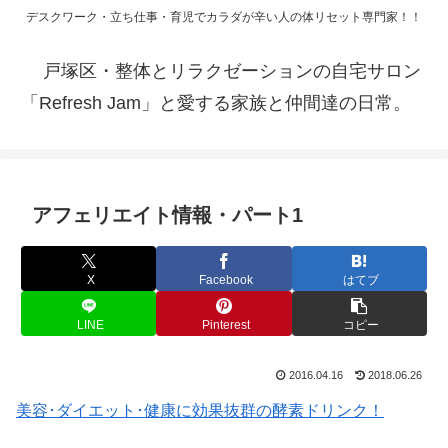
デスクワーク・立ち仕事・育児でカラダが辛い人の体リセット専門家！！
戸塚区・整体とリラクゼーションの自宅サロン
「Refresh Jam」と愛する家族と仲間達の日常。
アフェリエイト情報・パート1
X
Facebook
はてブ
LINE
Pinterest
コピー
2016.04.16
2018.06.26
美容･ダイエット･健康に効果抜群の酵素ドリンク！