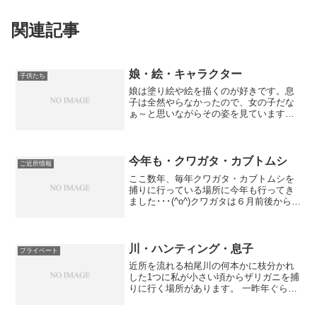
関連記事
娘・絵・キャラクター
子供たち
娘は塗り絵や絵を描くのが好きです。息
子は全然やらなかったので、女の子だな
ぁ～と思いながらその姿を見ています。
最近は人のような可愛らしいキャラクタ
ーを描くようになりました。ふと気がつ
くと、廊下の壁にもそのキャラクターが
いつの間には描かれていま...
今年も・クワガタ・カブトムシ
ご近所情報
ここ数年、毎年クワガタ・カブトムシを
捕りに行っている場所に今年も行ってき
ました･･･(^o^)クワガタは６月前後から出
てくると言うことで今年はこの時期に行
ってみることにしました。肌をなるべく
ださない服装に虫除けスプレーと害虫対
策も完璧！！！...
川・ハンティング・息子
プライベート
近所を流れる柏尾川の何本かに枝分かれ
した1つに私が小さい頃からザリガニを捕
りに行く場所があります。 一昨年ぐらい
から暖かくなると息子とザリガニを捕り
に行きます。 今年は娘とも1度ですが行