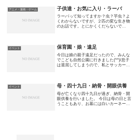
きました。もの凄く興奮して遊んでいま
したね・・・笑 今...
子供達・お気に入り・ラーバ
アニメ・漫画・ゲーム
ラーバって知ってますか？虫？芋虫？よ
くわからないですが、２匹の変な生き物
のお話です。とにかくくだらないで
す・・・(^0^;)でも、ついつい見てしまう
おもしろさがあります。↓youtubeでも見
つけました。↑息子はこの話が好きで、今
日も息子を...
保育園・娘・遠足
イベント
今日は娘の親子遠足だったので、みんな
でこども自然公園に行きました(^^)/息子
は退屈してしまうので、私とサッカーを
して遊んでいました。娘は微妙に機嫌が
悪く、保育園のイベントには参加せずに
友達とふらふらといろいろな場所を探検
していました・・・...
母・四十九日・納骨・開眼供養
イベント
母が亡くなり四十九日が過ぎ、納骨・開
眼供養を行いました。 今日は母の日と言
うこともあり、お墓には白いカーネーシ
ョンをみんなで飾りました。 四十九日は
あっという間でしたね。 その間、私は母
のパソコンを整理していたのですが、 生
前、母が家族や友...