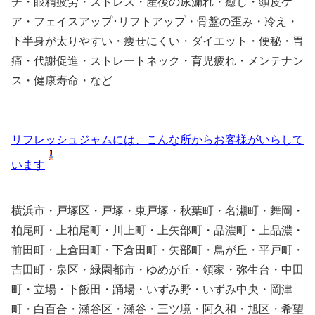
チ・眼精疲労・ストレス・産後の尿漏れ・癒し・頭皮ケ
ア・フェイスアップ･リフトアップ・骨盤の歪み・冷え・
下半身が太りやすい・痩せにくい・ダイエット・便秘・胃
痛・代謝促進・ストレートネック・育児疲れ・メンテナン
ス・健康寿命・など
リフレッシュジャムには、こんな所からお客様がいらして
います
横浜市・戸塚区・戸塚・東戸塚・秋葉町・名瀬町・舞岡・
柏尾町・上柏尾町・川上町・上矢部町・品濃町・上品濃・
前田町・上倉田町・下倉田町・矢部町・鳥が丘・平戸町・
吉田町・泉区・緑園都市・ゆめが丘・領家・弥生台・中田
町・立場・下飯田・踊場・いずみ野・いずみ中央・岡津
町・白百合・瀬谷区・瀬谷・三ツ境・阿久和・旭区・希望