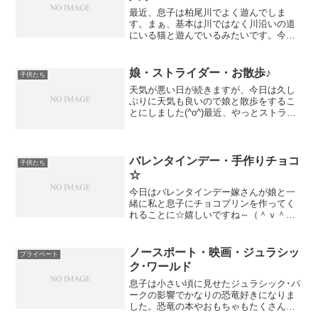
最近、息子は柏尾川でよく遊んでしま
す。まぁ、基本は川ではなく川沿いの道
にいる猫と遊んでいるみたいです。今日
も息子は川沿いのマンションに住んでい
るお友達とそこで遊ぶと言って出かけて
いきました。娘を保育園に迎えに行った
娘・ストライダー・お散歩♪
子供たち
帰りにその場所に行きました...
天気が悪い日が続きますが、今日は久し
ぶりに天気も良いので娘と散歩をするこ
とにしました(^o^)最近、やっとストライ
ダーが上手になり娘も楽しくなってきた
らしく、散歩はストライダーで行くこと
に。近くにある川沿いの道を楽しそうに
ストライダーで走り...
バレンタインデー・手作りチョコ
子供たち
☆
今日はバレンタインデー嫁さんが娘と一
緒に私と息子にチョコプリンを作ってく
れることに☆嬉しいですね～（＾ｖ＾）
ところが、息子も作りたいと言い出し息
子も参加することに・・・笑エプロンを
着けチョコプリン作りスタート♪難しい作
ノースポート・映画・ジュラシッ
プライベート
業は息子に。簡単な作業...
ク･ワールド
息子は小さい頃に見せたジュラシック･パ
ークの影響でかなりの恐竜好きになりま
した。恐竜の本やおもちゃもたくさん持
っています。そして、待ちに待ったジュ