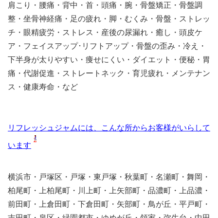
肩こり・腰痛・背中・首・頭痛・腕・骨盤矯正・骨盤調
整・坐骨神経痛・足の疲れ・脚・むくみ・骨盤・ストレッ
チ・眼精疲労・ストレス・産後の尿漏れ・癒し・頭皮ケ
ア・フェイスアップ･リフトアップ・骨盤の歪み・冷え・
下半身が太りやすい・痩せにくい・ダイエット・便秘・胃
痛・代謝促進・ストレートネック・育児疲れ・メンテナン
ス・健康寿命・など
リフレッシュジャムには、こんな所からお客様がいらして
います
横浜市・戸塚区・戸塚・東戸塚・秋葉町・名瀬町・舞岡・
柏尾町・上柏尾町・川上町・上矢部町・品濃町・上品濃・
前田町・上倉田町・下倉田町・矢部町・鳥が丘・平戸町・
吉田町・泉区・緑園都市・ゆめが丘・領家・弥生台・中田