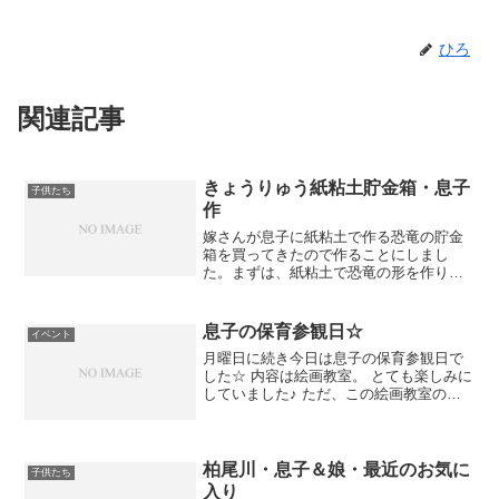
ひろ
関連記事
きょうりゅう紙粘土貯金箱・息子
子供たち
作
嫁さんが息子に紙粘土で作る恐竜の貯金
箱を買ってきたので作ることにしまし
た。まずは、紙粘土で恐竜の形を作りま
した。息子に自由に作らせたかったので
すが、案外難しく顔以外は私が作りまし
た・・・笑紙粘土が硬くなるまで１日放
息子の保育参観日☆
イベント
置し、今日は色塗りをするこ...
月曜日に続き今日は息子の保育参観日で
した☆ 内容は絵画教室。 とても楽しみに
していました♪ ただ、この絵画教室の先
生はかなり怖いと前々から聞いていたの
でちょっとドキドキでした・・・笑 保育
園に向かう途中、息子に何度もおしゃべ
りしたら叱られる...
柏尾川・息子＆娘・最近のお気に
子供たち
入り