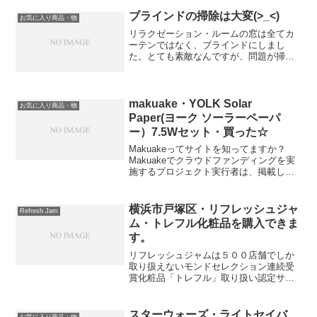
ブラインドの掃除は大変(>_<)
お気に入り商品・物
リラクゼーション・ルームの窓は全てカ
ーテンではなく、ブラインドにしまし
た。とても素敵なんですが、問題が掃除
がとてもめんどくさい(-_-)板を一枚一枚
拭き取るという作業。所が１００円ショ
ップにブラインド専用のモップが売って
いました。二枚の板に...
makuake・YOLK Solar
お気に入り商品・物
Paper(ヨーク ソーラーペーパ
ー）7.5Wセット・買った☆
Makuakeってサイトを知ってますか？
Makuakeでクラウドファンディングを実
施するプロジェクト実行者は、掲載した
自らのプロジェクトに賛同してくれたサ
ポーター（資金提供者）に対してそれぞ
れが提供してくれた資金額に従いプレミ
横浜市戸塚区・リフレッシュジャ
Refresh Jam
アムなモノやサ...
ム・トレフル化粧品を購入できま
す。
リフレッシュジャムは５００店舗でしか
取り扱えないモンドセレクション連続受
賞化粧品「トレフル」取り扱い認定サロ
ンです。リフレッシュジャムでは様々な
場面でトレフルの商品を利用させてもら
っています。と言っても、今はまだリフ
スターウォーズ・ライトセイバ
お気に入り商品・物