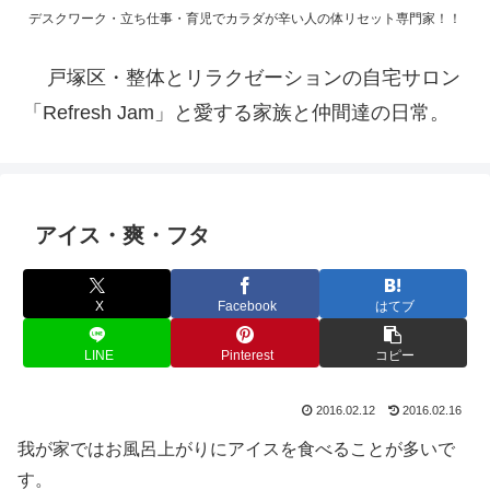
デスクワーク・立ち仕事・育児でカラダが辛い人の体リセット専門家！！
戸塚区・整体とリラクゼーションの自宅サロン
「Refresh Jam」と愛する家族と仲間達の日常。
アイス・爽・フタ
X
Facebook
はてブ
LINE
Pinterest
コピー
2016.02.12
2016.02.16
我が家ではお風呂上がりにアイスを食べることが多いで
す。