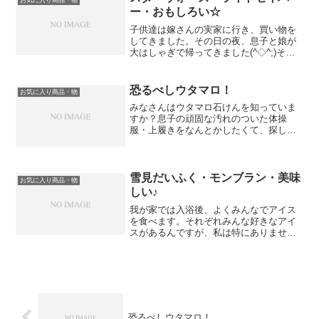
レクソロジーに「トレフル...
ー・おもしろい☆
子供達は嫁さんの実家に行き、買い物を
してきました。その日の夜、息子と娘が
大はしゃぎで帰ってきました(^◇^;)その
手には、ジェダイの青いライトセイバー
カイロ・レンのクロスガードのライトセ
ーバーを持っていました！スターウォー
恐るべしウタマロ！
お気に入り商品・物
ズが好きな私も実は...
みなさんはウタマロ石けんを知っていま
すか？息子の頑固な汚れのついた体操
服・上履きをなんとかしたくて、探して
いたところ、みつけたのが「ウタマロ」
です！近所のデポで売っているの発見
(^^)/青い石けんなのですぐにわかりまし
た。そして、これが手強...
雪見だいふく・モンブラン・美味
お気に入り商品・物
しい♪
我が家では入浴後、よくみんなでアイス
を食べます。それぞれみんな好きなアイ
スがあるんですが、私は特にありません
でした。しかし、最近ついにお気に入り
のアイスが登場しました(^^)/その名も
「雪見だいふくモンブラン」です！↓こい
つです。元々雪見だ...
恐るべしウタマロ！