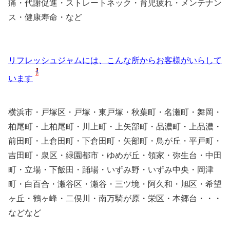
痛・代謝促進・ストレートネック・育児疲れ・メンテナン
ス・健康寿命・など
リフレッシュジャムには、こんな所からお客様がいらして
います
横浜市・戸塚区・戸塚・東戸塚・秋葉町・名瀬町・舞岡・
柏尾町・上柏尾町・川上町・上矢部町・品濃町・上品濃・
前田町・上倉田町・下倉田町・矢部町・鳥が丘・平戸町・
吉田町・泉区・緑園都市・ゆめが丘・領家・弥生台・中田
町・立場・下飯田・踊場・いずみ野・いずみ中央・岡津
町・白百合・瀬谷区・瀬谷・三ツ境・阿久和・旭区・希望
ヶ丘・鶴ヶ峰・二俣川・南万騎が原・栄区・本郷台・・・
などなど