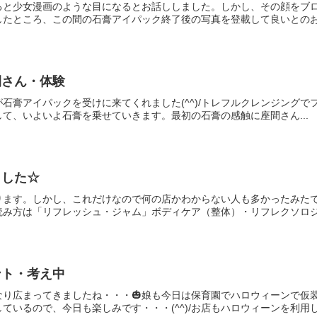
ると少女漫画のような目になるとお話ししました。しかし、その顔をブ
話したところ、この間の石膏アイパック終了後の写真を登載して良いとのお許
間さん・体験
んが石膏アイパックを受けに来てくれました(^^)/トレフルクレンジング
て、いよいよ石膏を乗せていきます。最初の石膏の感触に座間さん...
ました☆
ります。しかし、これだけなので何の店かわからない人も多かったみた
み方は「リフレッシュ・ジャム」ボディケア（整体）・リフレクソロジー
ント・考え中
り広まってきましたね・・・🎃娘も今日は保育園でハロウィーンで仮装
いるので、今日も楽しみです・・・(^^)/お店もハロウィーンを利用し.