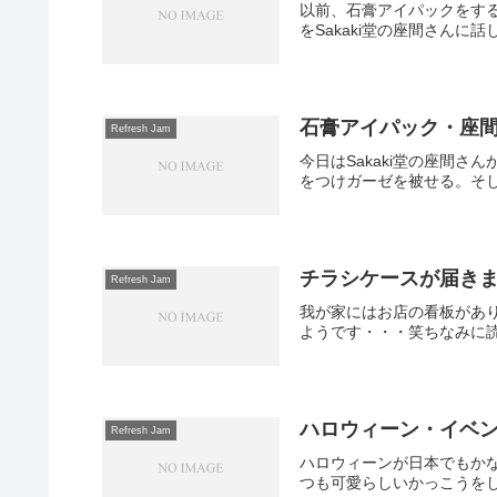
以前、石膏アイパックをす
をSakaki堂の座間さんに
石膏アイパック・座
Refresh Jam
今日はSakaki堂の座間さ
をつけガーゼを被せる。そし
チラシケースが届き
Refresh Jam
我が家にはお店の看板があ
ようです・・・笑ちなみに読
ハロウィーン・イベ
Refresh Jam
ハロウィーンが日本でもかな
つも可愛らしいかっこうをして