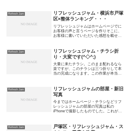
術をおこなう部屋は４帖と狭いですが、
リラックスできる落ち着いた雰囲気の素
敵な部屋です。 問題は家の場所です。 正
リフレッシュジャム・横浜市戸塚
Refresh Jam
直、微妙な...
区×整体ランキング・・・
リフレッシュジャムはホームページでに
お客様の声と言うページを作りそこに、
お客様に書いていただいた感想を載せて
います(^^)/それとは別に他サイトの口コ
ミサイトにも登録していてお客様に口コ
ミを書いていただいています(^o^)感謝感
リフレッシュジャム・チラシ折
Refresh Jam
謝です♪その...
り・大変です(^◇^;)
大量に来たチラシ。このまま配れるなら
楽ですが、このチラシは三つ折りして本
当の完成になります。この作業が本当に
大変なんです(￣。￣;)３～５枚のチラシ
をいっぺんに三つ折り。それをばらす。
１００枚ほどたまったら折り目をきれい
リフレッシュジャムの部屋・新旧
Refresh Jam
にして完成☆しばらく...
写真
今まではホームページ・チラシなどリフ
レッシュジャムの部屋の写真は私の
iPhoneで撮影したものでした。これがそ
の写真です。そして、今年嫁さんがデジ
タル一眼レフカメラEOS Kiss X7を買っ
たので、どれだけ違うのかと同じ場所を
戸塚区・リフレッシュジャム・ス
Refresh Jam
撮影しました...