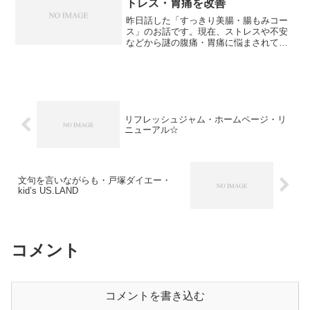
トレス・胃痛を改善
昨日話した「すっきり美腸・腸もみコー
ス」のお話です。現在、ストレスや不安
などから謎の腹痛・胃痛に悩まされてい
る人が多くいます。特徴としては、スト
レスや不安を感じると胃やみぞおち辺り
が痛む。病院に行っても異常なしと言わ
れる。胃カメラなどをして...
リフレッシュジャム・ホームページ・リ
ニューアル☆
文句を言いながらも・戸塚ダイエー・
kid’s US.LAND
コメント
コメントを書き込む