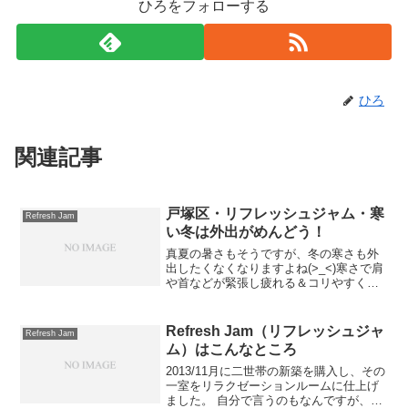
ひろをフォローする
ひろ
関連記事
戸塚区・リフレッシュジャム・寒
Refresh Jam
い冬は外出がめんどう！
真夏の暑さもそうですが、冬の寒さも外
出したくなくなりますよね(>_<)寒さで肩
や首などが緊張し疲れる＆コリやすくな
る時期でもあります。しかし、外出も寒
くて嫌だ・・・汗そんな時にはリフレッ
シュジャムが便利ですよ！駐車場完備
Refresh Jam（リフレッシュジャ
Refresh Jam
で、寒い中歩かずに家...
ム）はこんなところ
2013/11月に二世帯の新築を購入し、その
一室をリラクゼーションルームに仕上げ
ました。 自分で言うのもなんですが、施