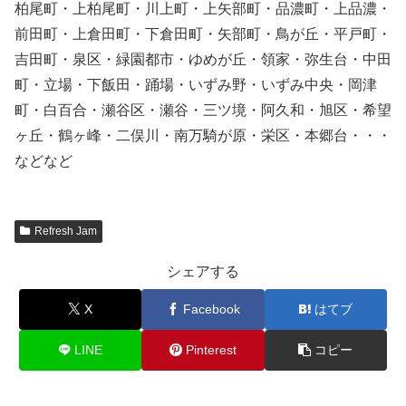
柏尾町・上柏尾町・川上町・上矢部町・品濃町・上品濃・
前田町・上倉田町・下倉田町・矢部町・鳥が丘・平戸町・
吉田町・泉区・緑園都市・ゆめが丘・領家・弥生台・中田
町・立場・下飯田・踊場・いずみ野・いずみ中央・岡津
町・白百合・瀬谷区・瀬谷・三ツ境・阿久和・旭区・希望
ヶ丘・鶴ヶ峰・二俣川・南万騎が原・栄区・本郷台・・・
などなど
Refresh Jam
シェアする
X
Facebook
はてブ
LINE
Pinterest
コピー