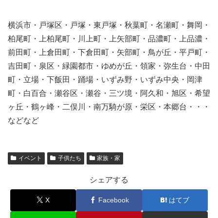
横浜市・戸塚区・戸塚・東戸塚・秋葉町・名瀬町・舞岡・
柏尾町・上柏尾町・川上町・上矢部町・品濃町・上品濃・
前田町・上倉田町・下倉田町・矢部町・鳥が丘・平戸町・
吉田町・泉区・緑園都市・ゆめが丘・領家・弥生台・中田
町・立場・下飯田・踊場・いずみ野・いずみ中央・岡津
町・白百合・瀬谷区・瀬谷・三ツ境・阿久和・旭区・希望
ヶ丘・鶴ヶ峰・二俣川・南万騎が原・栄区・本郷台・・・
などなど
イベント
子供たち
家族・家
シェアする
X
Facebook
はてブ