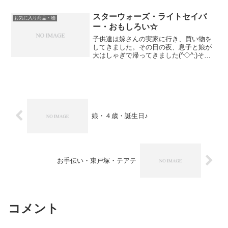
てあげられる時間も必要だと思っている
ので、休みの日を習い事で埋...
スターウォーズ・ライトセイバ
お気に入り商品・物
ー・おもしろい☆
子供達は嫁さんの実家に行き、買い物を
してきました。その日の夜、息子と娘が
大はしゃぎで帰ってきました(^◇^;)その
手には、ジェダイの青いライトセイバー
カイロ・レンのクロスガードのライトセ
ーバーを持っていました！スターウォー
ズが好きな私も実は...
娘・４歳・誕生日♪
お手伝い・東戸塚・テアテ
コメント