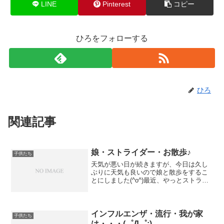
LINE
Pinterest
コピー
ひろをフォローする
ひろ
関連記事
娘・ストライダー・お散歩♪
子供たち
天気が悪い日が続きますが、今日は久し
ぶりに天気も良いので娘と散歩をするこ
とにしました(^o^)最近、やっとストライ
ダーが上手になり娘も楽しくなってきた
らしく、散歩はストライダーで行くこと
に。近くにある川沿いの道を楽しそうに
ストライダーで走り...
インフルエンザ・流行・我が家
子供たち
は・・・(゜Д゜;)