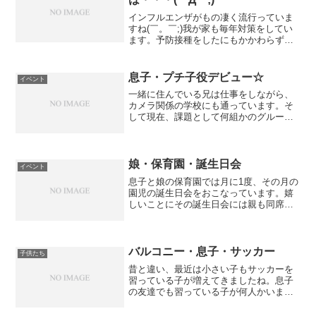
インフルエンザがもの凄く流行っていま
すね(￣。￣;)我が家も毎年対策をしてい
ます。予防接種をしたにもかかわらずイ
ンフルエンザになったこともあり、今年
は話題の飲むヨーグルト「R-１」に頼る
ことにしました(^^)/毎日１本飲み続けけ
息子・プチ子役デビュー☆
イベント
たその結果・...
一緒に住んでいる兄は仕事をしながら、
カメラ関係の学校にも通っています。そ
して現在、課題として何組かのグループ
に別れて作品作りをしているそうです。
兄のグループではないのですが、５～6歳
で自転車に乗れる子役を探しているが見
つからないと言うことで...
娘・保育園・誕生日会
イベント
息子と娘の保育園では月に1度、その月の
園児の誕生日会をおこなっています。嬉
しいことにその誕生日会には親も同席で
きるのです☆内容は、誕生日月の園児が
先生に名前を呼ばれ、みんなの前に立ち
自分で名前を言い、先生のちょっとした
質問に答え、誕生日の歌...
バルコニー・息子・サッカー
子供たち
昔と違い、最近は小さい子もサッカーを
習っている子が増えてきましたね。息子
の友達でも習っている子が何人かいま
す。息子も習わせたいのですが、時間が
ない・・・。小さいうちは自由に遊ばせ