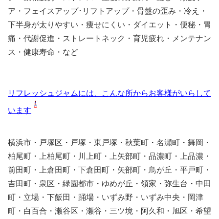
ア・フェイスアップ･リフトアップ・骨盤の歪み・冷え・
下半身が太りやすい・痩せにくい・ダイエット・便秘・胃
痛・代謝促進・ストレートネック・育児疲れ・メンテナン
ス・健康寿命・など
リフレッシュジャムには、こんな所からお客様がいらして
います
横浜市・戸塚区・戸塚・東戸塚・秋葉町・名瀬町・舞岡・
柏尾町・上柏尾町・川上町・上矢部町・品濃町・上品濃・
前田町・上倉田町・下倉田町・矢部町・鳥が丘・平戸町・
吉田町・泉区・緑園都市・ゆめが丘・領家・弥生台・中田
町・立場・下飯田・踊場・いずみ野・いずみ中央・岡津
町・白百合・瀬谷区・瀬谷・三ツ境・阿久和・旭区・希望