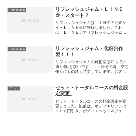
が多いようです。突然お店に来られると
困りますが、（絶対ダメではありませ
リフレッシュジャム・ＬＩＮＥ
Refresh Jam
ん。）当日でも電話やメール...
＠・スタート？
リフレッシュジャムはＬＩＮＥの公式サ
イトＬＩＮＥ＠に登録しました。これ
は、ＬＩＮＥ上でリフレッシュジャムの
情報を受けたり直接トークができたりし
ます。今後はＬＩＮＥからも予約ができ
るようにもしたいと思っています。質問
リフレッシュジャム・化粧台作
Refresh Jam
などのやりとりも簡単にでき...
製！！！
リフレッシュジャムの施術室は知っての
通り4帖と狭いです・・・汗その為、空間
作りにもの凄く苦労しています。お客さ
んを1人やるには全く問題のない空間です
が、最近はメニューを増やしているの
で、その為の空間作りに一苦労していま
セット・トータルコースの料金設
メニュー
す・・・汗今は石膏アイ...
定変更。
セット・トータルコースの料金設定を変
更しました。以前は、ボディ＋リフレは
２００円引き。ボディ＋ヘッド＆フェイ
スは５００円引き。など、組み合わせに
よって値引き額が違いました。それでは
お客さんもわかりずらいと思うので、セ
ットコースは２つのコース...