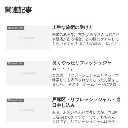
関連記事
上手な施術の受け方
Refresh Jam
効果のある受け方(/--)/ みなさんは肩こり
や腰痛がある場合、どの様にケアをして
もらいますか？ 肩こりの場合、肩だけや
ってもらいますか？ 腰痛の場合、腰だけ
やってもらいますか？ お客様のなかには
肩が辛いから肩だけ40分やって欲しい。
腰が...
良くやったリフレッシュジャ
Refresh Jam
ム・・・。
この間、リフレッシュジャムとネットで
検索しても表示されなくなったお話をし
ました。 その後、ホームページにブログ
をいじり、 グーグルのウェブマスターツ
ールで現在のホームページ内容を確認
し、 何とか、また無事に表示されるよう
戸塚区・リフレッシュジャム・当
Refresh Jam
になりました。 ネッ...
日申し込み
近頃、お問い合わせで多いのが、当日申
し込みはできますか？です。もちろん、
可能です。リフレッシュジャムは完全予
約制なので、当日は無理かな？と思う方