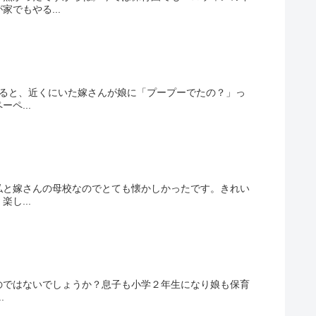
でもやる...
)すると、近くにいた嫁さんが娘に「プープーでたの？」っ
ペ...
は私と嫁さんの母校なのでとても懐かしかったです。きれい
し...
いのではないでしょうか？息子も小学２年生になり娘も保育
.