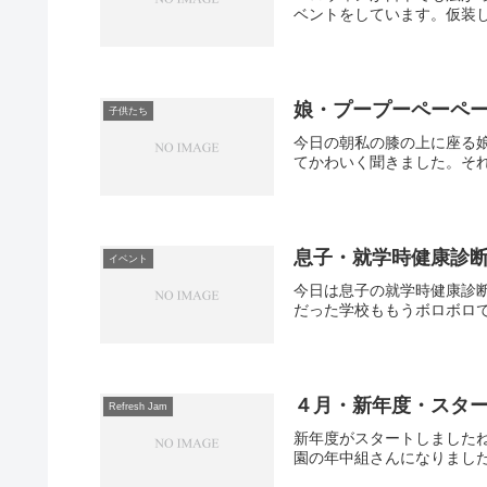
ベントをしています。仮装し
娘・プープーペーペ
子供たち
今日の朝私の膝の上に座る娘
てかわいく聞きました。それ
息子・就学時健康診
イベント
今日は息子の就学時健康診断
だった学校ももうボロボロで
４月・新年度・スタ
Refresh Jam
新年度がスタートしましたね
園の年中組さんになりました(