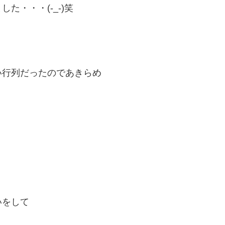
・・・(-_-)笑
い行列だったのであきらめ
いをして