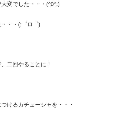
でした・・・(^0^;)
・・(;゜ロ゜)
で、二回やることに！
につけるカチューシャを・・・
・