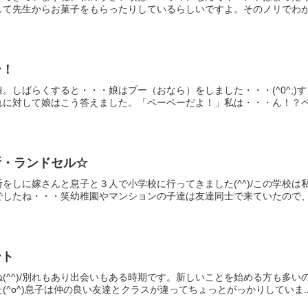
て先生からお菓子をもらったりしているらしいですよ。そのノリでわが家
ー！
。しばらくすると・・・娘はプー（おなら）をしました・・・(^0^;
に対して娘はこう答えました。「ペーペーだよ！」私は・・・ん！？ペー
断・ランドセル☆
をしに嫁さんと息子と３人で小学校に行ってきました(^^)/この学校
したね・・・笑幼稚園やマンションの子達は友達同士で来ていたので、楽
ート
(^^)/別れもあり出会いもある時期です。新しいことを始める方も多
^o^)息子は仲の良い友達とクラスが違ってちょっとがっかりしていま..