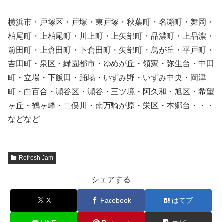
横浜市・戸塚区・戸塚・東戸塚・秋葉町・名瀬町・舞岡・
柏尾町・上柏尾町・川上町・上矢部町・品濃町・上品濃・
前田町・上倉田町・下倉田町・矢部町・鳥が丘・平戸町・
吉田町・泉区・緑園都市・ゆめが丘・領家・弥生台・中田
町・立場・下飯田・踊場・いずみ野・いずみ中央・岡津
町・白百合・瀬谷区・瀬谷・三ツ境・阿久和・旭区・希望
ヶ丘・鶴ヶ峰・二俣川・南万騎が原・栄区・本郷台・・・
などなど
Refresh Jam
シェアする
X
Facebook
はてブ