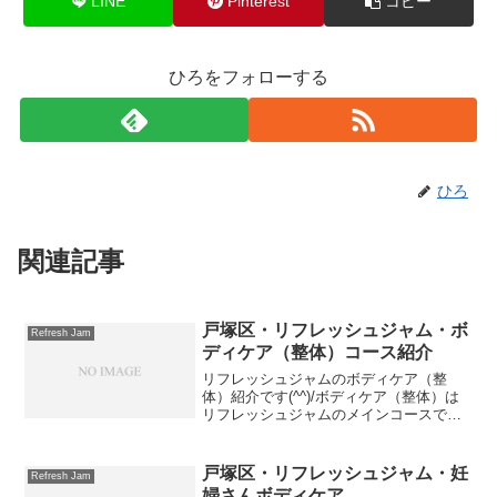
LINE
Pinterest
コピー
ひろをフォローする
ひろ
関連記事
戸塚区・リフレッシュジャム・ボ
Refresh Jam
ディケア（整体）コース紹介
リフレッシュジャムのボディケア（整
体）紹介です(^^)/ボディケア（整体）は
リフレッシュジャムのメインコースで
す。分数と料金です。■40分…3000円
（お試しに）■60分…4000円■80分…6000
円(オススメ)■120分…10000円＋...
戸塚区・リフレッシュジャム・妊
Refresh Jam
婦さんボディケア