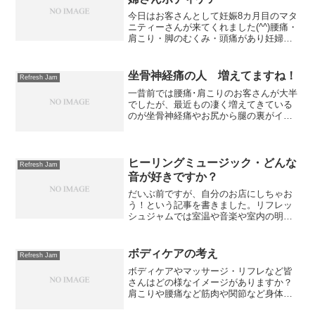
今日はお客さんとして妊娠8カ月目のマタ
ニティーさんが来てくれました(^^)腰痛・
肩こり・脚のむくみ・頭痛があり妊婦さ
ん可能な整体屋さんを探していたそうで
す。そこで、たまたまネットで見つけた
リフレッシュジャムに来てくれたそうで
坐骨神経痛の人 増えてますね！
Refresh Jam
す(^^)/ボデ...
一昔前では腰痛･肩こりのお客さんが大半
でしたが、最近もの凄く増えてきている
のが坐骨神経痛やお尻から腿の裏がイラ
イラと辛いと言うお客さんです。様々な
要因はあると思いますが、座る時間が長
くお尻に負担がかかるような姿勢や仕事
をしている方がなりやす...
ヒーリングミュージック・どんな
Refresh Jam
音が好きですか？
だいぶ前ですが、自分のお店にしちゃお
う！という記事を書きました。リフレッ
シュジャムでは室温や音楽や室内の明る
さなどなど、お客さんの要望に応えると
いう内容でした。そこで、今回はヒーリ
ングミュージックについてお話ししたい
ボディケアの考え
Refresh Jam
と思います。リラクゼーシ...
ボディケアやマッサージ・リフレなど皆
さんはどの様なイメージがありますか？
肩こりや腰痛など筋肉や関節など身体の
不調を改善するためのもの。 もしくは、