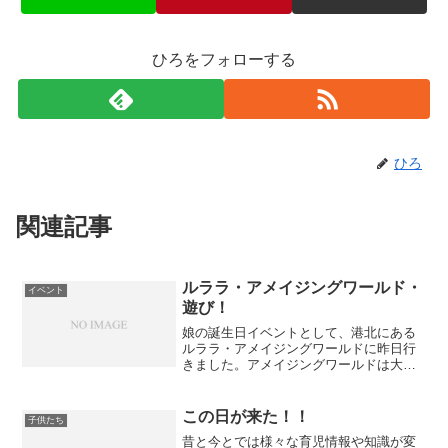
ひろをフォローする
ひろ
関連記事
ルララ・アメイジングワールド・
イベント
遊び！
娘の誕生日イベントとして、港北にある
ルララ・アメイジングワールドに昨日行
きました。アメイジングワールドは大き
な室内遊技場です。アスレチック・すべ
り台・トランポリン・ブロック・乗り物
などなど、数多くのアトラクションがあ
この日が来た！！
子供たち
ります。 息子は永遠とす...
昔と今とでは様々な育児情報や知識が変