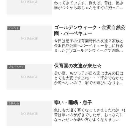
わってきています。例えば、昔は、抱き
癖がつくから赤ちゃんをすぐに抱っこし
ない方がいい。今では、より多く抱っこ
してあげましょう。昔は、TVゲームはよ
くない。今では、反射神経や瞬発力、判
断力が向上するので良い...
ゴールデンウィーク・金沢自然公
イベント
園・バーベキュー
今日は息子の保育園時代の友達２家族と
金沢自然公園へバーベキューをしに行き
ました(^^)/ゴールデンウィークで道路状
況がわからなかったので、１０時集合で
したが、８時１０分に家を出ました。日
野インターから高速道路に乗りました
保育園の友達が来た☆
プライベート
が、一般道も高速道路...
暑い夏。ちびっ子が居る家は休みの日は
とても大変ですよね・・・汗外でなかな
か遊べないので、家での遊びになりま
す。ちびっ子たちは家では物足りないの
で、イライラするし室内でも大暴れしま
す・・・汗それに付き合う親ももうくた
くたです・・・涙 そこで、...
寒い・睡眠・息子
子供たち
急にもの凄く寒くなってきましたね(>_<)
昔は寒い方が好きでしたが、おっさんに
なったせいか暑い方がよくなりまし
た・・・笑ただ寒い冬は布団が気持ちよ
くて好きです☆でも、布団の中が温まる