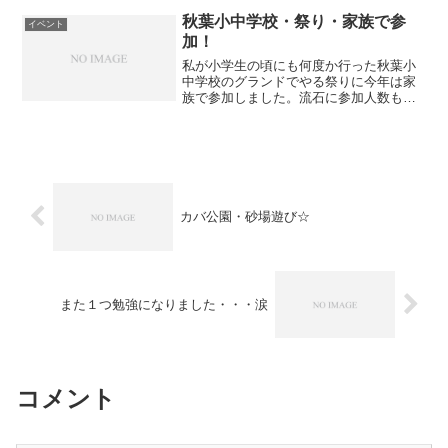
までが寒くて嫌です(^_^;)そこで、大活躍
するのが一緒に...
秋葉小中学校・祭り・家族で参
イベント
加！
私が小学生の頃にも何度か行った秋葉小
中学校のグランドでやる祭りに今年は家
族で参加しました。流石に参加人数も多
く、何を買うにも並ぶのが大変でし
た・・・(^0^;)とくにクジが人気で、かな
りの時間並びました・・・(;゜ロ゜)そし
て、息子と娘の順...
カバ公園・砂場遊び☆
また１つ勉強になりました・・・涙
コメント