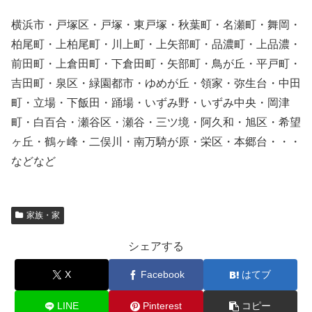
横浜市・戸塚区・戸塚・東戸塚・秋葉町・名瀬町・舞岡・
柏尾町・上柏尾町・川上町・上矢部町・品濃町・上品濃・
前田町・上倉田町・下倉田町・矢部町・鳥が丘・平戸町・
吉田町・泉区・緑園都市・ゆめが丘・領家・弥生台・中田
町・立場・下飯田・踊場・いずみ野・いずみ中央・岡津
町・白百合・瀬谷区・瀬谷・三ツ境・阿久和・旭区・希望
ヶ丘・鶴ヶ峰・二俣川・南万騎が原・栄区・本郷台・・・
などなど
家族・家
シェアする
X
Facebook
はてブ
LINE
Pinterest
コピー