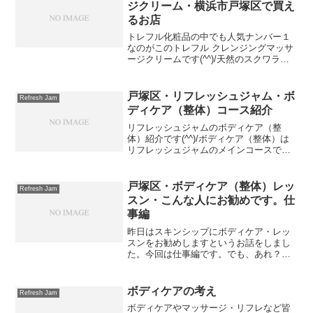
ジクリーム・横浜市戸塚区で買え
るお店
トレフル化粧品の中でも人気ナンバー１
なのがこのトレフル クレンジングマッサ
ージクリームです(^^)/天然のスクワラン
オイル配合でクレンジングとマッサージ
の二役をこなすクレンジングクリームで
す。古い角質を除去し美白効果化もあり
戸塚区・リフレッシュジャム・ボ
Refresh Jam
ます(^o^)ト...
ディケア（整体）コース紹介
リフレッシュジャムのボディケア（整
体）紹介です(^^)/ボディケア（整体）は
リフレッシュジャムのメインコースで
す。分数と料金です。■40分…3000円
（お試しに）■60分…4000円■80分…6000
円(オススメ)■120分…10000円＋...
戸塚区・ボディケア（整体）レッ
Refresh Jam
スン・こんな人にお勧めです。仕
事編
昨日はスキンシップにボディケア・レッ
スンをお勧めしますというお話をしまし
た。今回は仕事編です。でも、あれ？っ
て思った方もいると思ういます。そう、
リフレッシュジャムのボディケア・レッ
スンは仕事のためではなく身近な人のた
ボディケアの考え
Refresh Jam
めのレッスンと言っていま...
ボディケアやマッサージ・リフレなど皆