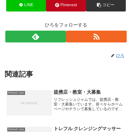
LINE
Pinterest
コピー
ひろをフォローする
ひろ
関連記事
提携店・教室・大募集
Refresh Jam
リフレッシュジャムでは、提携店・教
室・大募集いています。前々からホーム
ページやチラシで募集しているのです
が、なかなか集まらないですね・・・
(>_<")まぁそんなもんです！気長に待ち
ます・・・笑ちなみにこの募集の内容な
んですが、お店や教室にリ...
トレフル クレンジングマッサー
Refresh Jam