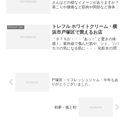
さんはどの様なイメージがありますか？
肩こりや腰痛など筋肉や関節など身体の
不調を改善するためのもの。 もしくは、
メンタルケアやリラクゼーション的なも
の。 このイメージがほとんどだと思いま
す。 もちろん両方...
トレフル ホワイトクリーム・横
Refresh Jam
浜市戸塚区で買えるお店
「９７％が・・・ ”あっ！” と驚きの体
感！」紫外線で傷んだ肌や、シミ、ソバ
カスの気になる肌に・・・ 化粧水の潤い
をしっかり閉じ込める保湿クリームです
☆線維芽細胞を活性化して皮膚組織を強
化する最新の「ナノテクノロジー（超微
粒子化美容成分）」...
戸塚区・リフレッシュジャム・今年もあ
りがとうございました。
初夢・狐と蛇