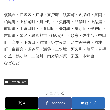
横浜市・戸塚区・戸塚・東戸塚・秋葉町・名瀬町・舞岡・
柏尾町・上柏尾町・川上町・上矢部町・品濃町・上品濃・
前田町・上倉田町・下倉田町・矢部町・鳥が丘・平戸町・
吉田町・泉区・緑園都市・ゆめが丘・領家・弥生台・中田
町・立場・下飯田・踊場・いずみ野・いずみ中央・岡津
町・白百合・瀬谷区・瀬谷・三ツ境・阿久和・旭区・希望
ヶ丘・鶴ヶ峰・二俣川・南万騎が原・栄区・本郷台・・・
などなど
Refresh Jam
シェアする
X
Facebook
はてブ