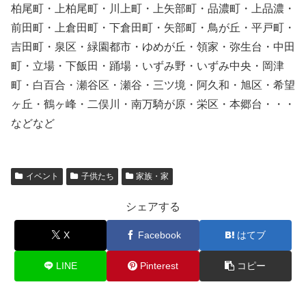
柏尾町・上柏尾町・川上町・上矢部町・品濃町・上品濃・
前田町・上倉田町・下倉田町・矢部町・鳥が丘・平戸町・
吉田町・泉区・緑園都市・ゆめが丘・領家・弥生台・中田
町・立場・下飯田・踊場・いずみ野・いずみ中央・岡津
町・白百合・瀬谷区・瀬谷・三ツ境・阿久和・旭区・希望
ヶ丘・鶴ヶ峰・二俣川・南万騎が原・栄区・本郷台・・・
などなど
イベント
子供たち
家族・家
シェアする
X
Facebook
はてブ
LINE
Pinterest
コピー