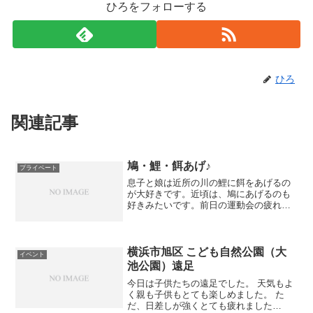
ひろをフォローする
ひろ
関連記事
鳩・鯉・餌あげ♪
プライベート
息子と娘は近所の川の鯉に餌をあげるの
が大好きです。近頃は、鳩にあげるのも
好きみたいです。前日の運動会の疲れも
あり親はくたくたです・・・(^0^;)子供は
本当に元気だ(^^)/鳩に餌をあげている
と、おじいちゃんに「鳩に餌をあげたら
ダメだよ！！...
横浜市旭区 こども自然公園（大
イベント
池公園）遠足
今日は子供たちの遠足でした。 天気もよ
く親も子供もとても楽しめました。 た
だ、日差しが強くとても疲れました