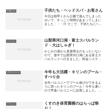
(~Q~;) あっち～ この公園はプライベート
でもよく利用するのですが、ヒヨコやモ
ルモットとふれ合える場所や長い滑り台
子供たち・ヘッドスパ・お客さん
子供たち
のある巨大アスレ...
今日は朝早くから公園で遊んでしまった
せいで、すっごく時間があまってしまい
ました・・・汗 そこで、子供たちにヘッ
ドスパをやってあげることにしまし
た・・・笑 たまにリビングなどでボディ
ケアとかを遊びながらやったりするので
すが、今日はちゃんとリラ...
山梨県河口湖・富士スバルラン
イベント
ド・大はしゃぎ！
かじかの湯から直接帰るのもったいない
ので、途中で山梨県河口湖にある富士ス
バルランドへ行きました。料金システム
を調べずに行ってしまったので、料金の
高さにみんなでビックリ・・・(;゜ロ゜)
入場料＋たくさんアトラクションがある
今年も大活躍・キリンのプール・
プライベート
んですが、それぞれに...
すべり台
去年バルコニーでプール遊びができるよ
うに買ったキリンのプール！今年も暑い
ので早速バルコニーに設置しました。キ
リンのプールは円形でキリンの鼻からは
シャワーが出ます。更にすべり台が付い
ているので子供たちは楽しんで遊ぶこと
くすのき保育園横のはらっぱ祭
イベント
ができます。ただしちょっ...
り！