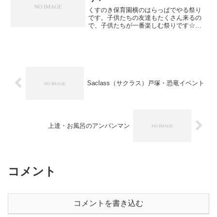
くすのき保育園横のはらっぱでやる祭り
です。子供たちの友達もたくさん来るの
で、子供たちが一番楽しむ祭りです☆食
べ物にゲームなども良心的な値段で楽し
むことができます。息子は今回の祭りで
トウモロコシの美味しさを知ったようで
す(^^)とても気に入っ...
Saclass（サクラス）戸塚・恐竜イベント
上達・お風呂のアンパンマン
コメント
コメントを書き込む