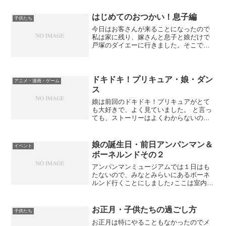
がいろいろとできるようになってました♪
残念ながら今回...
はじめてのおつかい！息子編
子供たち
今日はお客さんが来ることになったので
私は家に残り、嫁さんと息子と娘だけで
戸塚のダイエーに行きました。そこで、
嫁さんは息子にはじめてのおつかいを実
行したらしいです・・・笑ひき肉とタマ
ネギいざという時の為に買うメモを持た
せたらしいです。息子は知...
ドキドキ！プリキュア・娘・ダン
アニメ・漫画・ゲーム
ス
娘は前回のドキドキ！プリキュアがとて
も大好きで、よく見ていました。 と言っ
ても、ストーリーはよくわからないのか
見ずにエンディングを見ていまし
た・・・笑 確かに最近のアニメは映像が
すごいですね。 これがそのエンディング
娘の誕生日・前日アンパンマン＆
イベント
です。 これを娘はひたす...
ボーネルンドその２
アンパンマンミュージアムでは１日はも
たないので、みなとみらいにあるボーネ
ルンド行くことにしました♪ここは室内遊
具がたくさんあり、前に来た時にも子供
たちに大好評だった場所です(^^)/ 息子も
娘も前回はできなかった事ができるよう
お正月・子供たちの過ごし方
子供たち
になっていたり...
お正月は特にやることもなかったのでメ