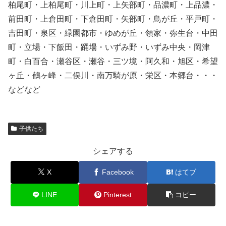
柏尾町・上柏尾町・川上町・上矢部町・品濃町・上品濃・
前田町・上倉田町・下倉田町・矢部町・鳥が丘・平戸町・
吉田町・泉区・緑園都市・ゆめが丘・領家・弥生台・中田
町・立場・下飯田・踊場・いずみ野・いずみ中央・岡津
町・白百合・瀬谷区・瀬谷・三ツ境・阿久和・旭区・希望
ヶ丘・鶴ヶ峰・二俣川・南万騎が原・栄区・本郷台・・・
などなど
子供たち
シェアする
X
Facebook
はてブ
LINE
Pinterest
コピー