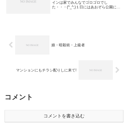
インは家でみんなでゴロゴロでし
た・・・(^_^;)１日にはあおぞら公園にみ
んなで遊びに行きました。お正月らしく
凧揚げに挑戦しました(^^)/風も少し強め
で凧揚げには絶好の環境でした！かなり
高くまで上がりも...
娘・暗殺術・上級者
マンションにもチラシ配りしに来て!
コメント
コメントを書き込む