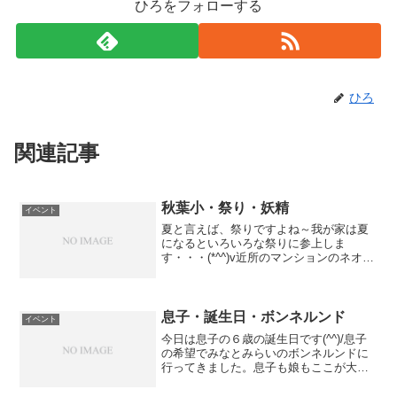
ひろをフォローする
ひろ
関連記事
秋葉小・祭り・妖精
イベント
夏と言えば、祭りですよね～我が家は夏
になるといろいろな祭りに参上しま
す・・・(*^^)v近所のマンションのネオコ
ーポの祭りにソフィアの祭り名瀬町の祭
りにくすのき保育園の近くの空き地での
祭りそして、秋葉小学校での祭りです。
それぞれ、特徴があり...
息子・誕生日・ボンネルンド
イベント
今日は息子の６歳の誕生日です(^^)/息子
の希望でみなとみらいのボンネルンドに
行ってきました。息子も娘もここが大好
きです。娘もこんな感じで大はしゃぎで
す☆息子と娘は今までできなかったこと