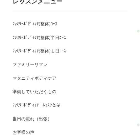
レッスンメニュー
ﾌｧﾐﾘｰﾎﾞﾃﾞｨｹｱ(整体)ｺｰｽ
ﾌｧﾐﾘｰﾎﾞﾃﾞｨｹｱ(整体)半日ｺｰｽ
ﾌｧﾐﾘｰﾎﾞﾃﾞｨｹｱ(整体)１日ｺｰｽ
ファミリーリフレ
マタニティボディケア
準備していただくもの
ﾌｧﾐﾘｰﾎﾞﾃﾞｨｹｱ・ﾚｯｽﾝとは
当日の流れ（出張）
お客様の声