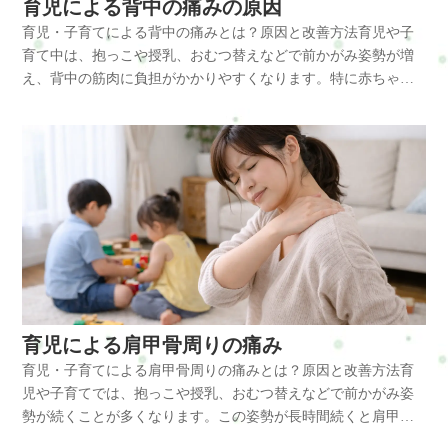
につながることもあります。さらに、小胸筋の緊張によって肩
育児による背中の痛みの原因
短時間でも体を休める首だけを強く回すストレッチは逆に負担
担が増えるため、胸を広げる意識はとても重要です。また、首
は、次のような原因が関係しています。・抱っこを長時間続け
が前に出る巻き肩姿勢になると、胸郭出口付近が圧迫され、肩
になることもあるため、肩甲骨や胸まわりを動かすセルフケア
育児・子育てによる背中の痛みとは？原因と改善方法育児や子
だけを無理に回すよりも、肩をすくめて下ろす動作や、肩甲骨
る・おむつ替えで前かがみになる・子どもを急に持ち上げる・
や腕のだるさ、手のしびれを感じる場合もあります。肩こりは
がおすすめです。胸を開くストレッチや肩甲骨を動かす運動
育て中は、抱っこや授乳、おむつ替えなどで前かがみ姿勢が増
をゆっくり寄せる動作のほうが負担を減らしやすいこともあり
床での遊びが多い・片側抱っこが続く・睡眠不足による筋肉疲
肩だけの問題ではなく、首や背中、姿勢全体のバランスの崩れ
は、首の負担を減らすセルフケアとして効果的です。整体で出
え、背中の筋肉に負担がかかりやすくなります。特に赤ちゃん
ます。育児中は完璧なセルフケアよりも、1回1分でも続けられ
労・産後の骨盤バランスの変化特に腰痛と関係する筋肉には、
と深く関係しています。放置するとどうなる 肩こりを我慢した
来ること 整体では、首や肩の筋肉の緊張をやわらげながら、姿
を抱っこする動作では腕を前に出す姿勢になりやすく、背中が
るケアを習慣にすることが改善の近道です。整体で出来ること
脊柱起立筋や腰方形筋、腸腰筋などがあります。脊柱起立筋は
まま育児を続けると、次のような不調につながることがありま
勢のバランスを整えていきます。育児による首こりは、首だけ
丸くなることで筋肉が緊張しやすくなります。育児による背中
整体では、育児で負担が集中しやすい首・肩・背中・骨盤まわ
背骨を支える筋肉で、長時間の前かがみ姿勢で負担がかかりま
す。・首こり・頭痛・背中の張り・腕のだるさ・集中力の低
ではなく背中や骨盤のバランスも関係することが多いため、全
の痛みは、長時間の抱っこや猫背姿勢によって背中の筋肉が疲
りのバランスを整え、筋肉の緊張をやわらげていきます。特に
す。腰方形筋は腰の左右バランスを支える筋肉で、片側抱っこ
下・自律神経の乱れ育児中は休息時間が少ないため、筋肉の疲
身の状態を見ながら施術を行うことが大切です。僧帽筋や肩甲
労し、血流が低下することで起こりやすくなります。育児・子
僧帽筋、肩甲挙筋、小胸筋などの硬さが強い場合は、姿勢全体
が続くと緊張しやすくなります。腸腰筋は姿勢を安定させる筋
労が回復しないまま負担が蓄積し、肩こりが慢性化しやすくな
挙筋、小胸筋の緊張を緩めることで首の動きが改善し、負担の
育てによる背中の痛みとは育児による背中の痛みは、肩甲骨ま
を見ながら調整することで頭痛の出にくい状態を目指します。
肉で、長時間座る姿勢や前かがみ姿勢で硬くなりやすい筋肉で
ります。改善方法 育児中の肩こりを改善するには、日常生活の
かかりにくい姿勢に整えていきます。育児中は自分の体のケア
わりや背中の筋肉に負担が集中することで起こります。特に抱
また、頭痛がある方は肩だけをほぐせばよいわけではありませ
す。体に起こる変化育児による腰痛では、腰の筋肉が緊張する
中で肩や背中の負担を減らす工夫が大切です。・抱っこは左右
を後回しにしやすいですが、体を整えることで日常の育児も少
っこや授乳では、腕を前に出した状態が続くため、背中の筋肉
ん。呼吸の浅さ、胸郭の動き、骨盤の傾きなども影響するた
だけでなく骨盤や背骨のバランスにも変化が起こります。前か
交互に行う・授乳時はクッションを使用する・肩甲骨を動かす
し楽になります。横浜や戸塚、戸塚区で育児による首の痛みや
が常に引っ張られるような状態になります。その結果、背中の
め、全身のつながりを見て施術することが大切です。育児中の
がみ姿勢が続くと骨盤が後ろに傾きやすくなり、腰の自然なカ
ストレッチ・胸の前を伸ばすストレッチ・スマホを見る位置を
コリに悩んでいる方は、無理を続ける前に体の状態を見直して
筋肉が緊張し、張りや痛みを感じやすくなります。背中の痛み
方は自分の体のケアを後回しにしやすいですが、体の負担を整
ーブが失われやすくなります。すると背中や腰の筋肉が常に緊
高くする・短時間でも休息を取る特に肩甲骨を動かす運動は、
みることも大切です。横浜市戸塚区で体の不調にお悩みの方
は肩こりや首こりとも関係しており、姿勢の崩れによって体全
えることは、毎日の育児を少しでも楽に続けるために大切なケ
張し、疲労が抜けにくい状態になります。腰のカーブが崩れる
肩周囲の血流を改善しやすく、肩こりの予防にも効果的です。
は、整体・自宅サロンRefresh Jamへお気軽にご相談ください。
体に負担が広がることがあります。主な原因育児中の背中の痛
アです。横浜や戸塚、戸塚区で育児による頭痛や肩こり、首こ
と、腰だけでなく背中や肩にも負担が広がり、全身の疲れにつ
育児による肩甲骨周りの痛み
肩甲骨を動かす習慣を作ることは、育児による肩こりを軽減す
肩こりや腰痛など日常生活で起こりやすい不調のケアを通し
みには、次のような原因があります。・長時間の抱っこ・授乳
りに悩んでいる方は、我慢しすぎる前に体の状態を見直してみ
ながることがあります。さらに、骨盤のバランスが崩れると腰
る重要なポイントです。整体で出来ること 整体では、肩や首、
育児・子育てによる肩甲骨周りの痛みとは？原因と改善方法育
て、今の生活や仕事を続けられるカラダとココロづくりをサポ
で前かがみになる姿勢・おむつ替えで中腰姿勢が続く・床での
ることがおすすめです。横浜市戸塚区で体の不調にお悩みの方
痛だけでなく次のような不調につながることもあります。・腰
背中の筋肉の緊張をやわらげながら姿勢のバランスを整えてい
児や子育てでは、抱っこや授乳、おむつ替えなどで前かがみ姿
ートしています。よくある質問Q: 育児中の首こりはよくあるこ
育児が多い・スマホを見る時間が増える・睡眠不足による筋肉
は、整体・自宅サロンRefresh Jamへお気軽にご相談ください。
のだるさ・お尻の張り・足の疲れ・背中の張り・姿勢の崩れ・
きます。育児による肩こりは肩だけでなく、背中や骨盤のバラ
勢が続くことが多くなります。この姿勢が長時間続くと肩甲骨
とですか？A：はい、抱っこや授乳などで前かがみ姿勢が増える
疲労背中の痛みと関係する主な筋肉には、僧帽筋、菱形筋、広
肩こりや腰痛など日常生活で起こりやすい不調のケアを通し
疲れやすさ腰痛は腰だけの問題ではなく、骨盤や姿勢のバラン
ンスも関係することが多いため、全身の状態を見ながら施術を
まわりの筋肉が緊張し、背中の張りや痛みを感じやすくなりま
ため、育児中は首こりを感じやすくなります。特に睡眠不足が
背筋などがあります。僧帽筋は首から背中に広がる筋肉で、肩