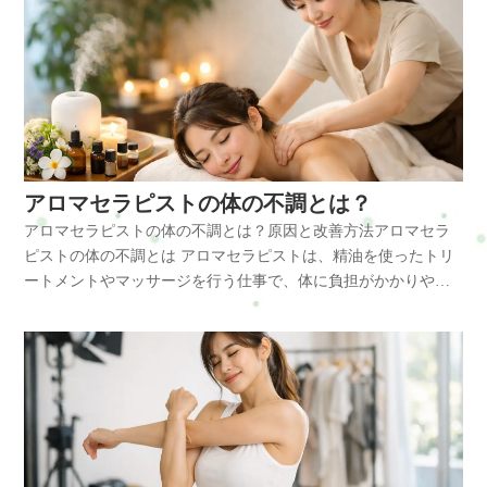
可動域改善・骨盤バランス調整・姿勢改善筋肉と骨格のバラン
ンRefresh Jamへお気軽にご相談ください。初めての方はまずこ
の不調は予防することができます。整体師の体の不調とは整体
問合せ・ご予約フォーム内容の確認以下の内容で送信します。
こります。・腰椎への負担増加・背中の筋肉の緊張・肩甲骨の
スを整えることで、体にかかる負担を軽減することができま
ちらへRefresh Jamーロードマップ◆ 安心できる施術を、1度体験
師は施術中に体を支える姿勢が多く、筋肉や関節への負担が蓄
よろしいですか？氏名必須メールアドレス必須お問い合わせ内
可動域低下・首の可動域低下・血流低下筋肉の血流が低下する
す。横浜市戸塚区で肩こりやデスクワーク疲れにお悩みの方
してみるお申し込み方法はこちら・ホットペッパービューティ
積しやすい職業です。特に以下のような不調が起こりやすくな
容必須お問い合わせ内容によっては回答できない場合もござい
と疲労物質が溜まり、慢性的な痛みやだるさにつながります。
は、整体サロンRefresh Jamへお気軽にご相談ください。よくあ
ー…予約可・LINE公式…予約・トークでやり取り・お得情報・
ります。・肩こり・首こり・腰痛・背中の張り・手首の痛み・
ますのであらかじめご了承ください。プライバシーポリシーに
放置するとどうなる体の不調を放置すると次のような状態にな
る質問Q:ソーシャルワーカーはなぜ肩こりになりやすいのです
楽天ビューティー…予約可・minimo…予約可・誰でも使える
肘の疲労・頭痛・自律神経の乱れ施術中は同じ姿勢を長時間続
ご同意の上、お問い合わせ内容の確認に進んでください。
ることがあります。・慢性的な腰痛・肩こりの悪化・ぎっくり
か？A：相談記録の作成などパソコン作業が多く、前かがみ姿勢
WEB予約…予約可※掲載サイトによって料金やコースが違いま
けるため、筋肉の血流が低下し疲労物質が蓄積しやすくなりま
腰・頭痛の増加・疲労の蓄積特に腰への負担が続くと、ぎっく
が続くことで僧帽筋や肩甲挙筋に負担がかかるためです。Q:デ
す。無理なく、安心して選んでくださいね。#ui-datepicker-div{z-
す。整体師に多い体の不調整体師は体を使う仕事のため、特定
り腰など急な強い痛みにつながることもあります。改善方法日
スクワーク中にできる簡単な対策はありますか？A：1時間に1回
index:10000 !important;}.ui-datepicker-calendar th,.ui-datepicker-
の筋肉に負担が集中しやすくなります。特に影響を受けやすい
常生活では次の対策が重要です。・腰を丸めない姿勢を意識す
アロマセラピストの体の不調とは？
は立ち上がり、肩回しや肩甲骨を動かすストレッチを行うと筋
calendar td{min-width:unset !important;}select.ui-datepicker-
筋肉・僧帽筋・肩甲挙筋・小胸筋これらの筋肉は肩甲骨や首の
る・股関節を使って体を動かす・肩甲骨を動かすストレッチ・
肉の緊張を軽減できます。Q:整体はどのような症状に効果があ
アロマセラピストの体の不調とは？原因と改善方法アロマセラ
year,select.ui-datepicker-month{height:2em
動きに関係しており、疲労が蓄積すると肩こりや首こりの原因
腰回りの筋肉をほぐす・適度な運動を行うこれらを習慣にする
りますか？A：肩こり、腰痛、姿勢の崩れなどに効果が期待でき
ピストの体の不調とは アロマセラピストは、精油を使ったトリ
!important;gap:5px;}span.del + span.del{display:none !important;}お
になります。また施術中に腕を使うことが多いため・前腕筋
ことで体への負担を減らすことができます。整体で出来ること
ます。筋肉と骨格のバランスを整えることで体の負担を減らし
ートメントやマッサージを行う仕事で、体に負担がかかりやす
問合せ・ご予約フォーム内容の確認以下の内容で送信します。
群・手関節周囲筋にも大きな負担がかかります。筋肉の疲労が
整体では筋肉の緊張を緩め、姿勢バランスを整える施術を行い
ます。まとめソーシャルワーカーは相談業務やデスクワーク、
い職業です。長時間の施術や前かがみ姿勢、腕や手を繰り返し
よろしいですか？氏名必須メールアドレス必須お問い合わせ内
蓄積すると姿勢バランスが崩れ、腰痛や背中の張りにつながり
ます。・僧帽筋の緊張緩和・肩甲骨の可動域改善・骨盤バラン
訪問活動などにより首・肩・腰に負担がかかりやすい職業で
使う動作によって筋肉の緊張が続き、さまざまな不調が起こり
容必須お問い合わせ内容によっては回答できない場合もござい
ます。なぜ体の不調が起きやすいのか整体師の仕事では以下の
ス調整・姿勢改善筋肉と骨格のバランスを整えることで、体に
す。姿勢の崩れや筋肉の緊張が続くと、肩こりや腰痛、頭痛な
やすくなります。アロマセラピストに多い体の不調には次のよ
ますのであらかじめご了承ください。プライバシーポリシーに
ような姿勢が多くなります。・前かがみ姿勢・中腰姿勢・腕を
かかる負担を軽減することができます。横浜市戸塚区で肩こり
どの不調につながります。ストレッチや姿勢改善、整体による
うなものがあります。・肩こり・首こり・腰痛・背中の張り・
ご同意の上、お問い合わせ内容の確認に進んでください。
伸ばした状態・体重をかける施術動作この姿勢が続くことで・
やデスクワーク疲れにお悩みの方は、整体サロンRefresh Jamへ
ケアを取り入れることで体の負担を減らすことができます。横
腕や手首の疲労・頭痛・自律神経の乱れ施術中は同じ姿勢を長
背骨のバランスが崩れる・肩甲骨の動きが低下する・筋肉の血
お気軽にご相談ください。よくある質問Q:介護士はなぜ腰痛に
浜市戸塚区で肩こりやデスクワーク疲れにお悩みの方は、整体
時間続けることが多く、筋肉の血流が低下しやすいため慢性的
流が低下するといった変化が起こります。特に小胸筋が硬くな
なりやすいのですか？A：移乗介助や中腰姿勢が多く、腰椎や腰
サロンRefresh Jamへお気軽にご相談ください。初めての方はま
なコリや痛みにつながります。アロマセラピストに多い体の不
ると肩が前に出る巻き肩姿勢になり、肩こりや首の負担が強く
の筋肉に大きな負担がかかるためです。Q:腰痛を予防する方法
ずこちらへRefresh Jamーロードマップ◆ 安心できる施術を、1度
調 特に多いのが肩や首、背中の筋肉の緊張です。施術中は前か