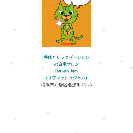
常のストレッチや体のケアを行い、筋肉のバランスを整えるこ
痛・背中の張り・頭痛・腕や手首の疲れ・疲労感・自律神経の
index:10000 !important;}.ui-datepicker-calendar th,.ui-datepicker-
りが悪化しやすくなります。放置するとどうなる 体の不調をそ
ます。横浜市戸塚区で体の不調にお悩みの方は、整体・自宅サ
とが大切です。整体を取り入れることで、姿勢改善や疲労の軽
乱れ特に赤ちゃんの抱っこや寝かしつけの姿勢は、肩や腰の筋
calendar td{min-width:unset !important;}select.ui-datepicker-
のままにしておくと、次のような問題につながることがありま
ロンRefresh Jamへお気軽にご相談ください。肩こりや腰痛など
減にもつながります。初めての方はまずこちらへRefresh Jamー
肉に大きな負担がかかりやすい動作です。ベビーシッターに多
year,select.ui-datepicker-month{height:2em
す。・慢性的な肩こり・腰痛の悪化・頭痛・腕のしびれ・疲労
日常生活で起こりやすい不調のケアを通して、今の生活や仕事
ロードマップ◆ 安心できる施術を、1度体験してみるお申し込み
い体の不調 ベビーシッターの体には、育児サポートによる様々
!important;gap:5px;}span.del + span.del{display:none !important;}お
感の増加筋肉の緊張が続くと血流が悪くなり、疲労物質が溜ま
を続けられるカラダとココロづくりをサポートしています。よ
方法はこちら・ホットペッパービューティー…予約可・LINE公
な負担がかかります。例えば・赤ちゃんの抱っこ・授乳サポー
問合せ・ご予約フォーム内容の確認以下の内容で送信します。
りやすくなるため不調が慢性化しやすくなります。改善方法 幼
くある質問Q:保育士はなぜ腰痛になりやすいのですか？A：子ど
式…予約・トークでやり取り・お得情報・楽天ビューティー…
ト・おむつ替え・寝かしつけ・床での遊びこれらの動作では・
よろしいですか？氏名必須メールアドレス必須お問い合わせ内
稚園教諭の体の不調を改善するためには、日常の体の使い方を
もを抱っこする動作や中腰姿勢が多いため、腰の筋肉や骨盤に
予約可・minimo…予約可・誰でも使えるWEB予約…予約可※掲
僧帽筋・肩甲挙筋・小胸筋などの筋肉が緊張しやすくなりま
容必須お問い合わせ内容によっては回答できない場合もござい
見直すことが大切です。・抱っこは膝を使って持ち上げる・背
負担がかかりやすいからです。膝を使って持ち上げる動作を意
載サイトによって料金やコースが違います。無理なく、安心し
す。これらの筋肉が硬くなると肩甲骨の動きが悪くなり、肩こ
ますのであらかじめご了承ください。プライバシーポリシーに
中を丸めない姿勢を意識する・肩甲骨を動かすストレッチ・首
識することで負担を軽減できます。Q:肩こりを予防する方法は
て選んでくださいね。#ui-datepicker-div{z-index:10000
りや首こりの原因になります。なぜ体の不調が起きやすいのか
ご同意の上、お問い合わせ内容の確認に進んでください。
や肩の軽い体操・入浴で血流を良くする肩甲骨周りを動かすこ
整体とリラクゼーション
ありますか？A：肩甲骨を動かすストレッチや胸の筋肉を伸ばす
!important;}.ui-datepicker-calendar th,.ui-datepicker-calendar td{min-
ベビーシッターの体の不調には、仕事特有の姿勢や動作が関係
とで僧帽筋や肩甲挙筋の緊張が緩み、肩こりや首こりの予防に
の自宅サロン
体操が効果的です。小胸筋の緊張を緩めることで肩こりの予防
width:unset !important;}select.ui-datepicker-year,select.ui-datepicker-
しています。主な原因・長時間の抱っこ・前かがみ姿勢・中腰
つながります。整体で出来ること 整体では筋肉の緊張を緩めな
Refresh Jam
につながります。Q:整体は保育士の体のケアに向いています
month{height:2em !important;gap:5px;}span.del +
姿勢・腕や肩の使い過ぎ・休憩が少ないこれらの状態が続く
がら、姿勢バランスを整える施術を行います。例えば・肩甲骨
（リフレッシュジャム）
か？A：はい。整体では姿勢バランスや筋肉の緊張を整えること
span.del{display:none !important;}お問合せ・ご予約フォーム内容
と・筋肉の血流低下・関節の可動域低下・姿勢バランスの崩れ
の可動域調整・背骨のバランス調整・骨盤の歪み調整・筋肉の
横浜市戸塚区名瀬町161-3
で、肩こりや腰痛などの負担を軽減するサポートができます。
の確認以下の内容で送信します。よろしいですか？氏名必須メ
などが起こります。特に猫背姿勢になると胸の筋肉である小胸
緊張緩和などを行うことで体の負担を軽減し、不調の予防につ
まとめ保育士は抱っこや中腰姿勢など体に負担のかかる動作が
ールアドレス必須お問い合わせ内容必須お問い合わせ内容によ
筋が縮み、肩甲骨の位置が変わることで肩こりや首こりが起こ
なげることができます。保育現場で働く幼稚園教諭は体のケア
多く、肩こりや腰痛などの不調が起こりやすい職業です。姿勢
っては回答できない場合もございますのであらかじめご了承く
りやすくなります。放置するとどうなる 体の不調をそのままに
がとても重要です。横浜市戸塚区で体の不調にお悩みの方は、
を整えることやストレッチ、体のケアを取り入れることで不調
ださい。プライバシーポリシーにご同意の上、お問い合わせ内
しておくと、次のような問題につながることがあります。・慢
整体・自宅サロンRefresh Jamへお気軽にご相談ください。肩こ
の予防や改善につながります。体の不調を感じたときは早めの
容の確認に進んでください。
性的な肩こり・腰痛の悪化・頭痛・腕のしびれ・疲労感の増加
りや腰痛など日常生活で起こりやすい不調のケアを通して、今
ケアを行い、無理をしないことが大切です。初めての方はまず
筋肉の緊張が続くと血流が悪くなり、疲労物質が溜まりやすく
の生活や仕事を続けられるカラダとココロづくりをサポートし
こちらへRefresh Jamーロードマップ◆ 安心できる施術を、1度体
なるため不調が慢性化しやすくなります。改善方法 ベビーシッ
ています。よくある質問Q: 幼稚園教諭はなぜ肩こりになりやす