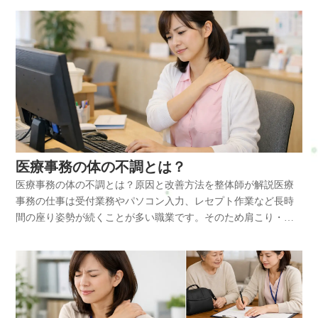
て、今の生活や仕事を続けられるカラダとココロづくりをサポ
ス全体が関係していることが多いです。放置するとどうなる育
行います。僧帽筋や肩甲挙筋、小胸筋などの緊張を緩めること
す。育児による肩甲骨周りの痛みは、猫背姿勢や腕を前に出す
続くと筋肉の回復が追いつかず、コリが強くなることがありま
や背中の姿勢を支える役割があります。菱形筋は肩甲骨を内側
ートしています。よくある質問 Q: 育児中の頭痛は肩こりが原因
児による腰痛をそのままにしていると、次のような不調につな
で肩甲骨の動きが改善し、肩に負担のかかりにくい姿勢へと整
動作が続くことで肩甲骨周辺の筋肉が疲労することが主な原因
す。Q: 首が痛いときは温めた方がいいですか？A：筋肉のコリ
に引く筋肉で、猫背姿勢が続くと弱くなりやすい筋肉です。広
ですか？ A：肩こりや首こりが大きく関係していることは多い
がることがあります。・慢性的な腰痛・坐骨まわりの痛み・股
えていきます。育児中は自分の体のケアを後回しにしがちです
です。育児・子育てによる肩甲骨周りの痛みとは肩甲骨は背中
が原因の場合は温めることで血流がよくなり、痛みが軽くなる
背筋は背中から腕につながる筋肉で、抱っこ動作で負担がかか
です。特に抱っこや授乳で僧帽筋や肩甲挙筋が緊張すると、後
関節の違和感・足のだるさ・姿勢の悪化・疲れやすさ特に抱っ
が、体を整えることで日常生活の動きが楽になります。横浜や
の中央にある骨で、腕や肩の動きに深く関わっています。育児
ことがあります。蒸しタオルや入浴で首や肩を温めるのがおす
りやすくなります。体に起こる変化背中の筋肉に負担が続く
頭部からこめかみにかけて頭痛が出やすくなります。ただし睡
こや中腰姿勢が続く育児では、腰の筋肉が回復する前に負担が
戸塚、戸塚区で育児による肩こりや体の不調に悩んでいる方
では赤ちゃんを抱っこしたり、前かがみでお世話をすることが
すめです。Q: 育児中でも整体を受けても大丈夫ですか？A：体
と、肩甲骨の動きが悪くなり背中全体が硬くなります。猫背姿
眠不足や自律神経の乱れも重なるため、複数の要因を考えるこ
かかり続けてしまいます。その結果、腰痛が慢性化してしまう
は、無理を続ける前に体の状態を見直してみることも大切で
多いため、肩甲骨が外側に広がりやすくなります。この状態が
調に問題がなければ施術を受けることは可能です。育児による
勢が続くと胸が縮み、背中の筋肉が常に伸ばされた状態になり
とが大切です。Q: 子育てによる頭痛はストレッチで改善できま
こともあります。改善方法育児による腰痛を改善するために
す。横浜市戸塚区で体の不調にお悩みの方は、整体・自宅サロ
続くと肩甲骨を支える筋肉が常に引っ張られ、痛みや張りを感
首や肩の負担を整えることで、日常生活の体の動きが楽になる
ます。この状態が続くと、背中の筋肉は疲労しやすくなり、張
すか？A：軽い頭痛であれば、胸の前を開くストレッチや肩甲骨
は、腰だけをケアするのではなく姿勢や体の使い方を見直すこ
ンRefresh Jamへお気軽にご相談ください。肩こりや腰痛など日
じやすくなります。肩甲骨の動きが悪くなると、肩こりや背中
ことがあります。まとめ 育児や子育てによる首の痛みやコリ
りや痛みとして感じるようになります。さらに背中の筋肉が硬
を動かす体操で楽になることがあります。前かがみ姿勢による
とが大切です。・抱っこするときは膝を使って持ち上げる・腰
常生活で起こりやすい不調のケアを通して、今の生活や仕事を
の痛み、首こりなどの不調につながることもあります。主な原
は、抱っこや授乳などの前かがみ姿勢、睡眠不足、精神的緊張
くなると、次のような不調につながることもあります。・肩こ
筋肉の緊張が原因の場合は特に有効です。ただし無理に首を強
だけで持ち上げない・左右どちらかに偏らないよう抱っこす
続けられるカラダとココロづくりをサポートしています。よく
因育児中の肩甲骨周りの痛みには、次のような原因が関係して
などが重なることで起こりやすくなります。首や肩の筋肉、と
り・首こり・呼吸が浅くなる・疲れやすさ・頭痛背中の痛みは
医療事務の体の不調とは？
く回したり伸ばしたりすると悪化することもあるため、やさし
る・床ではなく椅子を使う・骨盤を立てて座る・腰を反らしす
ある質問Q: 育児中はなぜ肩こりが起こりやすいのですか？A：
います。・長時間の抱っこ・授乳で前かがみ姿勢になる・スマ
くに僧帽筋や肩甲挙筋、小胸筋の緊張が強くなると血流が低下
姿勢の崩れによって起こることが多く、肩甲骨の動きが重要な
く行うことが大切です。Q: 整体は育児中の頭痛にも向いていま
ぎない姿勢を意識する・股関節を軽く動かすストレッチを行う
医療事務の体の不調とは？原因と改善方法を整体師が解説医療
抱っこや授乳などで肩や背中の筋肉が長時間働き続けるためで
ホを見る時間が増える・猫背姿勢が続く・肩をすくめるクセ・
し、痛みやコリが慢性化することがあります。日常の姿勢を見
ポイントになります。放置するとどうなる背中の痛みをそのま
すか？A：育児中の頭痛は、首や肩だけでなく背中や骨盤のバラ
おすすめなのは、腰だけを伸ばすストレッチではなく、股関節
事務の仕事は受付業務やパソコン入力、レセプト作業など長時
す。さらに前かがみ姿勢や睡眠不足が重なることで、筋肉の疲
睡眠不足による筋肉疲労肩甲骨周りの痛みと関係する主な筋肉
直し、胸を開くストレッチや肩甲骨を動かすセルフケアを取り
まにしていると、体のバランスが崩れ次のような不調につなが
ンスも関係するため、全身を見ながら整える整体と相性がよい
やお尻の筋肉を動かすことです。股関節が硬くなると腰で動き
間の座り姿勢が続くことが多い職業です。そのため肩こり・首
労が回復しにくくなります。Q: 肩こりはストレッチで改善しま
には、僧帽筋、菱形筋、小胸筋などがあります。僧帽筋は首か
入れることで負担を減らすことができます。横浜・戸塚・戸塚
ることがあります。・慢性的な背中の張り・肩こり・首こり・
場合があります。慢性的な肩こりや姿勢の崩れがある方は、日
を補おうとするため、腰の負担が増えてしまいます。腰痛の改
こり・腰痛・頭痛など、さまざまな体の不調が起こりやすくな
すか？A：肩甲骨を動かすストレッチや胸を開くストレッチは、
ら背中に広がる筋肉で、肩や肩甲骨を支える役割があります。
区で育児による体の不調に悩んでいる方は、早めのケアを意識
頭痛・姿勢の悪化・疲れやすさ育児中は抱っこや授乳など同じ
常の負担を減らすきっかけにもなります。まとめ 育児・子育て
善では「腰だけ」ではなく、骨盤・股関節・姿勢のバランスを
ります。特に長時間のデスクワークは首や肩の筋肉の血流を低
肩周囲の血流を改善するため効果的です。短時間でも毎日続け
菱形筋は肩甲骨を内側に引く筋肉で、猫背姿勢が続くと弱くな
することが大切です。初めての方はまずこちらへRefresh Jamー
姿勢が続きやすく、筋肉が回復する時間が少なくなります。そ
による頭痛は、抱っこや授乳による前かがみ姿勢、睡眠不足、
整えることが重要です。整体で出来ること整体では、育児によ
下させ、慢性的な不調を引き起こす原因になります。整体の現
ることが大切です。Q: 育児中でも整体は受けられますか？A：
りやすい筋肉です。小胸筋は胸の前側にあり、肩が内側に入る
ロードマップ◆ 安心できる施術を、1度体験してみるお申し込み
の結果、背中の痛みが慢性化してしまうこともあります。改善
精神的緊張が重なることで起こりやすくなります。首や肩の筋
って負担がかかりやすい腰、骨盤、股関節のバランスを確認し
場でも医療事務の方から「肩こり」「首の痛み」「腰痛」の相
体調に問題がなければ施術を受けることは可能です。姿勢バラ
姿勢で縮みやすい筋肉です。体に起こる変化肩甲骨周りの筋肉
方法はこちら・ホットペッパービューティー…予約可・LINE公
方法育児による背中の痛みを改善するためには、姿勢の見直し
肉、とくに僧帽筋や肩甲挙筋、小胸筋の緊張が強まると血流が
ながら体を整えていきます。腰の筋肉が硬くなっている場合
談を受けることが多くあります。医療事務の体の不調とは医療
ンスを整えることで肩や首の負担を軽減することができます。
が緊張すると、肩甲骨の動きが悪くなり背中の柔軟性が低下し
式…予約・トークでやり取り・お得情報・楽天ビューティー…
と肩甲骨の動きを整えることが大切です。・抱っこのときは胸
低下し、頭痛を繰り返しやすくなります。日常の姿勢改善、短
は、脊柱起立筋や腰方形筋の緊張を緩めながら骨盤の動きを整
事務は以下のような体の不調が起こりやすい傾向があります。