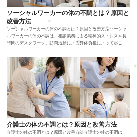
の乱れ・不眠これらは姿勢の崩れや筋肉の緊張が大きく関係し
切です。まとめ育児・子育てによる腰痛は、抱っこや前かがみ
体の不調を予防するためには次のような対策が効果的です。姿
っては回答できない場合もございますのであらかじめご了承く
なく胸と肩甲骨の動きを整えることが重要です。整体で出来る
や授乳などで前かがみ姿勢が続くと、背中の筋肉が緊張し血流
ています。なぜ体の不調が起きやすいのか主な原因は次のよう
姿勢、中腰動作が増えることで起こりやすい体の不調です。特
勢改善肩回し運動首ストレッチ骨盤調整適度な運動特に大切な
ださい。プライバシーポリシーにご同意の上、お問い合わせ内
こと整体では、肩甲骨周りの筋肉だけでなく、背骨や胸郭の動
ソーシャルワーカーの体の不調とは？原因と
が悪くなるため痛みが起こりやすくなります。Q: 背中の痛みは
なものです。・長時間のパソコン作業・前かがみ姿勢・訪問移
に脊柱起立筋や腰方形筋、腸腰筋などの筋肉に負担がかかり、
のは姿勢です。耳・肩・骨盤が一直線になる姿勢を意識すると
容の確認に進んでください。
きを確認しながら体のバランスを整えていきます。僧帽筋や菱
改善方法
肩こりと関係がありますか？A：はい。背中の筋肉と肩の筋肉は
動による身体負担・精神的ストレス・運動不足特に猫背姿勢に
骨盤や姿勢のバランスが崩れることが原因になることがありま
首や肩への負担が軽減されます。整体で出来ること整体では次
形筋、小胸筋などの筋肉の緊張を緩めながら、肩甲骨の動きを
つながっているため、背中の張りが強くなると肩こりや首こり
ソーシャルワーカーの体の不調とは？原因と改善方法ソーシャ
なると、胸の前にある小胸筋が縮みやすくなります。すると肩
す。腰痛を改善するためには、姿勢の見直しや股関節を使った
のようなアプローチで体のバランスを整えます。姿勢調整骨盤
改善する施術を行います。また、背骨や姿勢のバランスを整え
につながることがあります。Q: 育児中でも整体を受けられます
ルワーカーの体の不調は、相談業務による精神的ストレスや長
が前に出る「巻き肩」の状態になり、僧帽筋や肩甲挙筋に負担
動作を意識することが大切です。日常の体の使い方を整えるこ
調整筋肉調整肩甲骨調整血流改善整体で筋肉の緊張を緩めるこ
ることで、抱っこや授乳時の負担が軽くなることもあります。
か？A：体調に問題がなければ受けられることが多いです。体の
時間のデスクワーク、訪問活動による身体負担によって起こり
がかかります。この状態が続くと首や肩の筋肉が常に緊張し、
とで、育児による腰への負担を減らすことができます。初めて
とで血流が改善し、肩こりや腰痛の軽減が期待できます。横浜
育児による肩甲骨周りの痛みは、姿勢や体の使い方が大きく関
状態に合わせた施術を行うことで、背中や肩の負担を軽減する
やすくなります。特に前かがみ姿勢や同じ姿勢が続くことで
肩こりや頭痛が起こりやすくなります。体に起こる変化姿勢が
の方はまずこちらへRefresh Jamーロードマップ◆ 安心できる施
や戸塚エリアでも医療事務の方が肩こりや腰痛のケアのため整
係しています。横浜や戸塚、戸塚区で育児による肩甲骨周りの
ことができます。まとめ育児・子育てによる背中の痛みは、抱
首・肩・腰の筋肉が緊張し、血流が低下することで様々な不調
崩れると次のような体の変化が起こります。・首の可動域の低
術を、1度体験してみるお申し込み方法はこちら・ホットペッパ
体を利用するケースが増えています。よくある質問Q:医療事務
痛みに悩む方も、体のバランスを整えることで日常の動作が楽
っこや授乳などによる前かがみ姿勢や猫背姿勢が続くことで起
につながります。姿勢改善や筋肉のバランスを整えることが、
下・肩甲骨の動きの低下・背中の筋肉の緊張・腰椎への負担増
ービューティー…予約可・LINE公式…予約・トークでやり取
は肩こりになりやすい仕事ですか？A：はい。長時間のパソコン
になることがあります。横浜市戸塚区で体の不調にお悩みの方
こりやすくなります。僧帽筋や菱形筋、広背筋など背中の筋肉
不調の予防と改善に重要です。ソーシャルワーカーの体の不調
加・血流低下筋肉の血流が低下すると疲労物質が溜まり、慢性
り・お得情報・楽天ビューティー…予約可・minimo…予約可・
作業や座り姿勢が続くため肩こりが起こりやすい職業です。特
は、整体・自宅サロンRefresh Jamへお気軽にご相談ください。
が緊張し、肩甲骨の動きが悪くなることが原因になることもあ
とはソーシャルワーカーは福祉施設や医療機関、地域支援セン
的な痛みやだるさにつながります。放置するとどうなる体の不
誰でも使えるWEB予約…予約可※掲載サイトによって料金やコ
に猫背姿勢になると僧帽筋や肩甲挙筋に負担がかかりやすくな
肩こりや腰痛など日常生活で起こりやすい不調のケアを通し
ります。背中の痛みを改善するためには、姿勢の見直しと肩甲
ターなどで相談業務や支援調整を行う仕事です。 相談記録の作
調を放置すると次のような状態になることがあります。・慢性
ースが違います。無理なく、安心して選んでくださいね。#ui-
ります。Q:仕事中にできる簡単な対策はありますか？A：1時間
て、今の生活や仕事を続けられるカラダとココロづくりをサポ
骨を動かすことが重要です。日常生活での体の使い方を整える
成やパソコン作業、利用者宅への訪問などが多く、身体への負
的な肩こり・頭痛の頻発・腰痛の悪化・集中力低下・睡眠の質
datepicker-div{z-index:10000 !important;}.ui-datepicker-calendar
に1回程度、肩回しや首のストレッチを行うことがおすすめで
ートしています。よくある質問Q: 育児中に肩甲骨周りが痛くな
ことで、育児による背中への負担を減らすことができます。初
担が蓄積しやすい特徴があります。長時間の座り作業や精神的
の低下特に首や肩の緊張は自律神経にも影響し、疲れが抜けに
th,.ui-datepicker-calendar td{min-width:unset !important;}select.ui-
す。血流が改善し筋肉の緊張を軽減できます。Q:整体は医療事
るのはなぜですか？A：抱っこや授乳などで前かがみ姿勢が続く
めての方はまずこちらへRefresh Jamーロードマップ◆ 安心でき
な緊張により、首・肩・腰の筋肉が硬くなりやすい職業です。
くい体になることもあります。改善方法日常生活では次のよう
datepicker-year,select.ui-datepicker-month{height:2em
務の肩こりに効果がありますか？A：整体では姿勢調整や筋肉調
と肩甲骨が外側に広がり、背中の筋肉が緊張するため痛みが起
る施術を、1度体験してみるお申し込み方法はこちら・ホットペ
ソーシャルワーカーに多い体の不調・肩こり・首こり・腰痛・
な対策が大切です。・長時間同じ姿勢を続けない・肩甲骨を動
!important;gap:5px;}span.del + span.del{display:none !important;}お
整を行うため、慢性的な肩こりや腰痛の改善に役立つことがあ
こりやすくなります。Q: 肩甲骨の痛みは肩こりと関係あります
ッパービューティー…予約可・LINE公式…予約・トークでやり
背中の張り・頭痛・眼精疲労・自律神経の乱れ・不眠これらの
かすストレッチ・胸を開く姿勢を意識する・軽い運動を取り入
問合せ・ご予約フォーム内容の確認以下の内容で送信します。
ります。まとめ医療事務は長時間の座り作業やパソコン業務が
介護士の体の不調とは？原因と改善方法
か？A：はい。肩甲骨周りの筋肉と肩の筋肉はつながっているた
取り・お得情報・楽天ビューティー…予約可・minimo…予約
症状は筋肉の緊張や姿勢の崩れが原因となることが多いです。
れる・深呼吸で自律神経を整えるこれらを習慣にすることで筋
よろしいですか？氏名必須メールアドレス必須お問い合わせ内
多く、肩こりや腰痛などの体の不調が起こりやすい職業です。
め、肩甲骨の動きが悪くなると肩こりや首こりにつながること
介護士の体の不調とは？原因と改善方法介護士の体の不調は、
可・誰でも使えるWEB予約…予約可※掲載サイトによって料金
なぜ体の不調が起きやすいのか主な原因は次の通りです。・長
肉の緊張を減らすことができます。整体で出来ること整体では
容必須お問い合わせ内容によっては回答できない場合もござい
姿勢の崩れや筋肉の緊張が原因になるため、ストレッチや姿勢