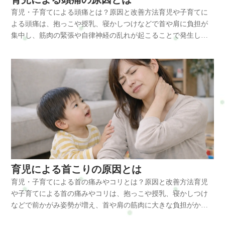
は次の通りです。・長時間のパソコン作業・スマートフォンの
す。主な施術ポイント姿勢調整肩甲骨調整筋肉調整骨格バラン
育児・子育てによる頭痛とは？原因と改善方法育児や子育てに
長時間使用・猫背姿勢・肩が前に出る作業姿勢・腕を前に出す
ス可動域改善肩こりの多くは姿勢の崩れが関係しているため、
よる頭痛は、抱っこや授乳、寝かしつけなどで首や肩に負担が
作業が多いこの姿勢が続くと胸の筋肉である小胸筋が縮み、背
体全体を整えることが重要になります。横浜や戸塚、戸塚区周
集中し、筋肉の緊張や自律神経の乱れが起こることで発生しや
中の筋肉が弱くなります。小胸筋が縮むことで肩が前に引っ張
辺でもデスクワークによる肩こりに悩む方は多く、姿勢改善に
すくなります。特に前かがみ姿勢や睡眠不足が続くと、頭の重
られ、巻き肩が固定されていきます。体に起こる変化巻き肩が
よって症状が軽減するケースも多くあります。横浜市戸塚区で
さを支える首まわりに負担がかかり、頭痛を繰り返す原因にな
続くと筋肉バランスが崩れ、次のような変化が起こります。・
肩こりやデスクワーク疲れにお悩みの方は、整体サロンRefresh
ります。日常の姿勢改善や休息の工夫によって予防しやすくな
僧帽筋の緊張・肩甲挙筋の過緊張・肩甲骨の可動低下・胸郭の
Jamへお気軽にご相談ください。よくある質問Q:デスクワークで
る不調です。育児・子育てによる頭痛とは 育児中の頭痛は、単
動きの低下・呼吸が浅くなる肩甲骨が動かなくなることで血流
肩こりが起こるのはなぜですか？A：長時間同じ姿勢が続くこと
なる疲れだけではなく、首・肩・背中にかかる持続的な負担が
が低下し、慢性的な肩こりが起こりやすくなります。また胸郭
で僧帽筋や肩甲挙筋などの筋肉が緊張し、血流が低下するため
引き金になって起こることが多い不調です。赤ちゃんや子ども
出口付近の圧迫が起こると、腕のだるさや手のしびれにつなが
肩こりが起こります。Q:肩こりはストレッチで改善しますか？
を抱っこする時間が長いと、腕だけでなく首から肩、背中まで
ることもあります。放置するとどうなる巻き肩を放置すると姿
A：軽い肩こりであればストレッチや肩甲骨運動で改善すること
常に力が入りやすくなります。また、授乳や食事介助、おむつ
勢の崩れがさらに強くなります。起こりやすい症状・肩こり・
があります。ただし姿勢の崩れが原因の場合は姿勢改善も重要
替えでは前かがみ姿勢が増え、頭の位置が前に出ることで首の
首こり・頭痛・背中の張り・腕のだるさ・呼吸の浅さ・自律神
です。Q:整体では肩こりは改善できますか？A：整体では肩周囲
後ろの筋肉が緊張しやすくなります。特に負担が集中しやすい
経の乱れ巻き肩は首や肩だけでなく、呼吸や自律神経にも影響
の筋肉だけでなく骨格や姿勢のバランスを整えることで、肩こ
部位は以下の通りです。・僧帽筋・肩甲挙筋・小胸筋・後頭部
する姿勢トラブルです。巻き肩の改善方法改善のポイントは
育児による首こりの原因とは
りの改善や再発予防が期待できます。まとめデスクワークによ
まわりの筋肉・首の付け根から肩甲骨周辺これらの筋肉が硬く
「胸をゆるめる」「背中を使う」ことです。おすすめの方法・
る肩こりは、長時間の座り姿勢や猫背によって肩周囲の筋肉が
育児・子育てによる首の痛みやコリとは？原因と改善方法育児
なると血流が低下し、締めつけられるような頭痛や重だるい頭
小胸筋ストレッチ・肩甲骨ストレッチ・胸を開く体操・長時間
緊張し血流が低下することで起こります。特に僧帽筋や肩甲挙
や子育てによる首の痛みやコリは、抱っこや授乳、寝かしつけ
痛につながりやすくなります。主な原因 育児や子育てによる頭
同じ姿勢を避ける・1時間に1回立ち上がるデスクワークではモ
筋、小胸筋などの筋肉が硬くなると肩甲骨の動きが悪くなり、
などで前かがみ姿勢が増え、首や肩の筋肉に大きな負担がかか
痛には、いくつかの原因が重なっていることが少なくありませ
ニターの高さを目線に合わせることも重要です。整体で出来る
肩こりが慢性化しやすくなります。日常では姿勢改善やストレ
ることで起こりやすくなります。特に赤ちゃんのお世話では長
ん。・抱っこやおんぶによる肩や首への負担・授乳やミルク時
こと整体では巻き肩の原因となる筋肉のバランスを整えていき