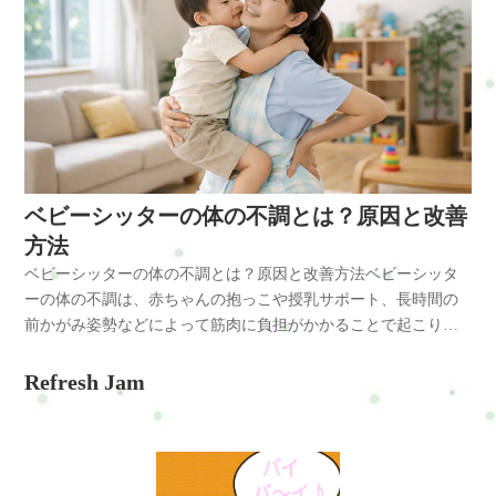
!important;}.ui-datepicker-calendar th,.ui-datepicker-calendar td{min-
中腰姿勢の多さ・前かがみ姿勢・長時間の立ち仕事・腕や肩の
肉の緊張緩和・骨盤バランス調整・姿勢改善サポートモデルの
す。ストレッチや整体で体を整えることが予防につながりま
改善が期待できます。幼稚園教諭の体の不調とは 幼稚園教諭の
width:unset !important;}select.ui-datepicker-year,select.ui-datepicker-
使い過ぎこれらの動作が続くと・筋肉の血流低下・関節の可動
仕事は体のコンディションがとても重要です。整体で体のバラ
す。Q: 施術後に体が疲れるのは普通ですか？A：ある程度の疲
仕事は、子どもと一緒に体を動かす場面が多く、筋肉や関節へ
month{height:2em !important;gap:5px;}span.del +
域低下・姿勢バランスの崩れなどが起こります。特に猫背姿勢
ンスを整えることで、疲れにくい体づくりにつながります。横
労は自然ですが、毎回強い疲れを感じる場合は姿勢や筋肉のバ
の負担が蓄積しやすい職業です。幼稚園教諭に多い体の不調に
span.del{display:none !important;}お問合せ・ご予約フォーム内容
になると胸の筋肉である小胸筋が縮み、肩甲骨の位置が変わる
浜市戸塚区で体の不調にお悩みの方は、整体・自宅サロン
ランスが崩れている可能性があります。肩甲骨周りのケアや整
は次のようなものがあります。・肩こり・首こり・腰痛・背中
の確認以下の内容で送信します。よろしいですか？氏名必須メ
ことで肩こりや首こりが悪化しやすくなります。放置するとど
Refresh Jamへお気軽にご相談ください。肩こりや腰痛など日常
体による調整がおすすめです。Q: 整体はアロマセラピストにも
の張り・頭痛・疲労感・腕や手首の疲れ・自律神経の乱れ特に
ールアドレス必須お問い合わせ内容必須お問い合わせ内容によ
うなる体の不調をそのままにしておくと、次のような問題につ
生活で起こりやすい不調のケアを通して、今の生活や仕事を続
必要ですか？A：体を使う仕事のため、定期的な体のメンテナン
抱っこや中腰姿勢は腰や肩への負担が大きく、慢性的な体の不
っては回答できない場合もございますのであらかじめご了承く
ながることがあります。・慢性的な肩こり・腰痛の悪化・頭
けられるカラダとココロづくりをサポートしています。よくあ
スはとても大切です。筋肉の緊張や姿勢バランスを整えること
調につながりやすい動作です。幼稚園教諭に多い体の不調 幼稚
ださい。プライバシーポリシーにご同意の上、お問い合わせ内
痛・腕のしびれ・疲労感の増加筋肉の緊張が続くと血流が悪く
る質問Q:モデルはなぜ肩こりになりやすいのですか？A：撮影時
で、体への負担を減らすことができます。まとめ アロマセラピ
園教諭の体には、日常の保育活動によって様々な負担がかかり
容の確認に進んでください。
なり、疲労物質がたまりやすくなるため不調が慢性化しやすく
ベビーシッターの体の不調とは？原因と改善
のポージングや長時間の立ち姿勢によって肩周囲の筋肉が緊張
ストは前かがみ姿勢や腕を使う施術動作が多く、肩こりや腰痛
ます。例えば・園児を抱き上げる・床に座っての遊び・制作活
なります。改善方法保育士の体の不調を改善するためには、日
するためです。特に僧帽筋や肩甲挙筋が硬くなることで血流が
方法
などの体の不調が起こりやすい職業です。特に僧帽筋や肩甲挙
動のサポート・掃除や準備作業このような動作では・僧帽筋・
常の体の使い方を見直すことが大切です。・抱っこは膝を使っ
低下し、肩こりが起こりやすくなります。Q:ヒールは腰痛の原
ベビーシッターの体の不調とは？原因と改善方法ベビーシッタ
筋、小胸筋の緊張が原因となり姿勢バランスが崩れることがあ
肩甲挙筋・小胸筋などの筋肉が緊張しやすくなります。これら
て持ち上げる・背中を丸めない姿勢を意識する・肩甲骨を動か
因になりますか？A：ヒールは骨盤が前傾しやすく腰に負担がか
ーの体の不調は、赤ちゃんの抱っこや授乳サポート、長時間の
ります。ストレッチや姿勢改善、整体による体のケアを行うこ
の筋肉が硬くなると肩甲骨の動きが悪くなり、肩こりや首こり
すストレッチ・首や肩の軽い体操・入浴で血流を良くする肩甲
かるため、長時間の着用は腰痛の原因になることがあります。
前かがみ姿勢などによって筋肉に負担がかかることで起こりま
とで不調の予防と改善につながります。初めての方はまずこち
が起こりやすくなります。なぜ体の不調が起きやすいのか 幼稚
骨周りを動かすことで僧帽筋や肩甲挙筋の緊張が緩み、肩こり
適度に靴を変えることやストレッチが重要です。Q:整体はモデ
す。特に肩こりや首こり、腰痛などは多くのベビーシッターが
らへRefresh Jamーロードマップ◆ 安心できる施術を、1度体験し
園教諭の体の不調には、仕事特有の姿勢や動作が関係していま
や首こりの予防につながります。整体で出来ること整体では筋
ルの姿勢改善にも役立ちますか？A：はい。整体では筋肉のバラ
感じやすい不調です。体の使い方や姿勢を見直すことで、これ
てみるお申し込み方法はこちら・ホットペッパービューティ
Refresh Jam
す。主な原因・抱っこによる腰への負担・中腰姿勢の多さ・前
肉の緊張を緩めながら、姿勢バランスを整える施術を行いま
ンスや骨盤の位置を整えることで姿勢が安定し、美しい姿勢を
らの不調は予防や改善につながります。ベビーシッターの体の
ー…予約可・LINE公式…予約・トークでやり取り・お得情報・
かがみ姿勢・長時間の立ち仕事・腕や肩の使い過ぎこれらの姿
す。例えば・肩甲骨の可動域調整・背骨のバランス調整・骨盤
保ちやすくなります。まとめモデルの仕事は美しい姿勢が求め
不調とは ベビーシッターの仕事は、赤ちゃんや子どもの世話を
楽天ビューティー…予約可・minimo…予約可・誰でも使える
勢が続くことで・筋肉の血流低下・関節の可動域低下・姿勢バ
の歪み調整・筋肉の緊張緩和などを行うことで、体の負担を減
られる一方で、体への負担も大きい職業です。長時間の立ち姿
中心に体を使う動作が多い職業です。日常の業務では次のよう
WEB予約…予約可※掲載サイトによって料金やコースが違いま
ランスの崩れなどが起こります。猫背姿勢になると胸の筋肉で
らすサポートができます。保育士の仕事は体を使う場面が多い
勢やヒールによって肩こりや腰痛が起こりやすくなります。日
な体の不調が起こりやすくなります。・肩こり・首こり・腰
す。無理なく、安心して選んでくださいね。#ui-datepicker-div{z-
ある小胸筋が縮み、肩甲骨の位置が変わることで肩こりや首こ
ため、定期的な体のケアを行うことで不調の予防にもつながり