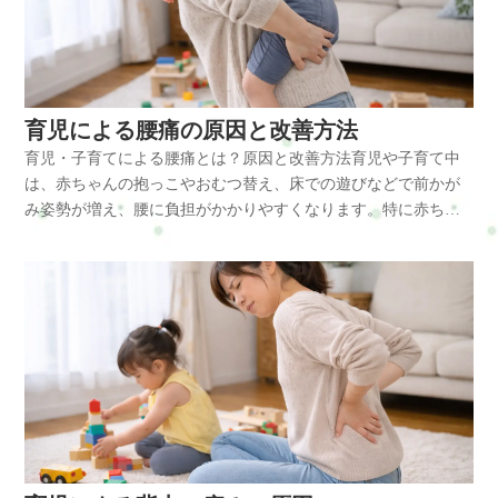
が抜けにくくなります。すると血流が低下し、疲労物質がたま
談ください。肩こりや腰痛など日常生活で起こりやすい不調の
筋肉が常に働き続ける状態になります。育児による肩こりは、
通常のお疲れの人はこちら腰痛・肩こり・脚などトータル的に
が増える原因になります。育児中の首こりは「姿勢」「筋肉の
りやすくなって頭痛のきっかけになります。育児中の頭痛は、
ケアを通して、今の生活や仕事を続けられるカラダとココロづ
抱っこ・授乳・前かがみ姿勢などが重なり、肩周囲の筋肉が慢
ケア。全コースが選べます(^^)/refresh-jam.com仕事による疲れデ
緊張」「睡眠不足」の3つが重なることで起こりやすくなりま
筋肉のこりだけでなく、自律神経の乱れや呼吸の浅さも関係し
くりをサポートしています。初めての方はまずこちらへRefresh
性的に緊張することで起こります。肩こりに関係する主な筋肉
スクワーク・立ち仕事で体が辛い人の為の体リセットrefresh-
す。体に起こる変化 首のコリが続くと、首だけでなく肩や背中
ていることが大きな特徴です。放置するとどうなる 頭痛を我慢
Jamーロードマップ◆ 安心できる施術を、1度体験してみるお申
は次の通りです。・僧帽筋・肩甲挙筋・小胸筋・菱形筋・後頭
jam.com出産・育児の疲れ出産・育児で体が辛いあなたの為の体
にも影響が広がります。まず、首の筋肉が緊張すると血流が低
しながら育児を続けていると、次のような悪循環につながるこ
し込み方法はこちら・ホットペッパービューティー…予約可・
部まわりの筋肉これらの筋肉が硬くなると肩甲骨の動きが悪く
リセットrefresh-jam.comココロからくる疲れココロからくる不調
下し、疲労物質が溜まりやすくなります。その結果、首の重だ
育児による腰痛の原因と改善方法
とがあります。・肩こりや首こりが強くなる・目の疲れや吐き
LINE公式…予約・トークでやり取り・お得情報・楽天ビューテ
なり、肩こりや首こりを感じやすくなります。主な原因 育児に
で体が辛いあなたの為の体・心リセットrefresh-jam.com・ホット
るさや痛みだけでなく、肩こりや頭痛につながることもありま
気を感じやすくなる・イライラしやすくなる・眠りが浅くなり
育児・子育てによる腰痛とは？原因と改善方法育児や子育て中
ィー…予約可・minimo…予約可・誰でも使えるWEB予約…予約
よる肩こりには、日常生活の中でさまざまな原因がありま
ペッパービューティー…予約可・LINE公式…予約・トークでや
す。また、小胸筋が硬くなると肩が前に出る巻き肩の姿勢にな
疲労が抜けにくくなる・家事や育児への集中力が落ちる・腰痛
は、赤ちゃんの抱っこやおむつ替え、床での遊びなどで前かが
可※掲載サイトによって料金やコースが違います。無理なく、
す。・抱っこやおんぶによる肩への負担・授乳やミルク時の前
り取り・お得情報・楽天ビューティー…予約可・minimo…予約
りやすく、胸郭出口付近が圧迫されることで肩や腕のだるさが
や背中の張りも増えやすくなる特に「少し休めば治る」と思っ
み姿勢が増え、腰に負担がかかりやすくなります。特に赤ちゃ
安心して選んでくださいね。#ui-datepicker-div{z-index:10000
かがみ姿勢・スマホ操作によるストレートネック・家事と育児
可※掲載サイトによって料金やコースが違います。
出ることもあります。首のコリは首だけの問題ではなく、肩や
ていても、実際には姿勢のクセや回復不足が積み重なっている
んは成長とともに体重が増えていくため、抱き上げる動作が増
!important;}.ui-datepicker-calendar th,.ui-datepicker-calendar td{min-
の同時進行・睡眠不足による筋肉疲労・精神的な緊張やストレ
背中、姿勢全体のバランスが崩れているサインでもあります。
ケースが多くあります。頭痛が続くことで気分も落ち込みやす
えるほど腰への負担も大きくなります。育児による腰痛は「抱
width:unset !important;}select.ui-datepicker-year,select.ui-datepicker-
ス特に抱っこは腕の力だけでなく、肩から背中の筋肉で赤ちゃ
放置するとどうなる 首のコリや痛みを我慢しながら育児を続け
くなり、体だけでなく心にも余裕がなくなりやすい点には注意
っこ動作」「前かがみ姿勢」「筋肉の疲労」が重なって起こる
month{height:2em !important;gap:5px;}span.del +
んの体重を支えるため、僧帽筋や肩甲挙筋が常に働く状態にな
ていると、次のような症状につながることがあります。・慢性
が必要です。改善方法 育児による頭痛を和らげるには、日常生
ことが多い体の不調です。育児・子育てによる腰痛とは育児中
span.del{display:none !important;}お問合せ・ご予約フォーム内容
ります。また、授乳姿勢では背中が丸まりやすく、小胸筋が縮
的な肩こり・頭痛・背中の張り・腕のだるさ・集中力の低下・
活の中で首や肩に負担をためこまない工夫が大切です。・抱っ
の腰痛は、腰の筋肉や骨盤周辺の筋肉に負担がかかり続けるこ
の確認以下の内容で送信します。よろしいですか？氏名必須メ
むことで巻き肩になりやすくなります。前かがみ姿勢が続くと
自律神経の乱れ特に睡眠不足が続く育児中は、体の回復が追い
この際は片側だけに偏らないようにする・授乳時はクッション
とで起こります。赤ちゃんのお世話では床や低い位置での作業
ールアドレス必須お問い合わせ内容必須お問い合わせ内容によ
肩甲骨の動きが悪くなり、肩周囲の血流が低下して肩こりが起
つかず、コリや痛みが慢性化しやすくなります。改善方法 育児
を使い前かがみを減らす・深呼吸をして肩の力を抜く時間をつ
が多く、中腰姿勢が続くことが大きな原因になります。また、
っては回答できない場合もございますのであらかじめご了承く
こりやすくなります。体に起こる変化 肩こりが続くと肩だけで
中の首の負担を減らすには、日常生活の姿勢や体の使い方を少
くる・1日数回、首や胸の前を軽く伸ばす・スマホを見る位置を
子どもを抱き上げるときに腰だけで持ち上げる動作を繰り返す
ださい。プライバシーポリシーにご同意の上、お問い合わせ内
なく、体全体に影響が広がることがあります。まず、肩の筋肉
し工夫することが大切です。・抱っこは左右を交互に使う・授
少し高くする・短時間でも座って休む時間を確保するおすすめ
と、腰椎周囲の筋肉が緊張しやすくなります。特に育児では
容の確認に進んでください。
が硬くなると血流が低下し、疲労物質が溜まりやすくなりま
乳時はクッションを使う・スマホを見る位置を少し高くする・
のセルフケアは、胸の前を開くストレッチと肩甲骨まわりを動
「急に抱き上げる」「片側で抱っこする」などの動作が多く、
す。その結果、肩の重だるさや痛みだけでなく、首こりや頭痛
肩甲骨を軽く動かす体操を行う・胸の前を伸ばすストレッチ・
かす運動です。小胸筋が硬くなると巻き肩が強まり、首への負
腰のバランスが崩れやすくなります。主な原因育児中の腰痛に