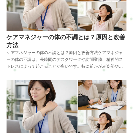
まとめ 育児・子育てによる肩こりは、抱っこや授乳、前かがみ
ます。特に猫背姿勢が続くと胸の筋肉が縮み、肩甲骨が外側へ
予約可・minimo…予約可・誰でも使えるWEB予約…予約可※掲
を張りすぎない・長時間同じ姿勢を続けない・肩甲骨を軽く動
時間のセルフケア、適切な休息を意識することが大切です。横
える施術を行います。また、背骨や股関節の動きが改善する
肩こり首こり腰痛背中の張り頭痛眼精疲労自律神経の乱れ受付
姿勢、睡眠不足などが重なることで起こりやすくなります。特
広がりやすくなります。肩甲骨が動きにくくなると、背中の筋
載サイトによって料金やコースが違います。無理なく、安心し
かす・背中を丸めすぎない・授乳クッションを活用する・胸を
浜・戸塚・戸塚区で育児中の体の不調に悩んでいる方は、早め
と、抱っこや立ち上がり動作の負担が軽くなることもありま
やパソコン作業が中心になるため、同じ姿勢が続き筋肉に負担
に僧帽筋や肩甲挙筋、小胸筋の緊張が強くなると肩甲骨の動き
肉が常に緊張し、張りや痛みとして感じやすくなります。さら
て選んでくださいね。#ui-datepicker-div{z-index:10000
開くストレッチを行うおすすめなのは、肩甲骨を軽く寄せる動
に体のケアを取り入れてみてください。初めての方はまずこち
す。育児中の腰痛は無理を続けるほど悪化しやすいため、体の
が集中します。その結果、筋肉の緊張や血流低下が起こり体の
が悪くなり、肩こりが慢性化することがあります。日常の姿勢
に肩甲骨の動きが悪くなると、次のような不調につながること
!important;}.ui-datepicker-calendar th,.ui-datepicker-calendar td{min-
きです。肩甲骨が動くことで背中の筋肉の血流が良くなり、張
らへRefresh Jamーロードマップ◆ 安心できる施術を、1度体験し
バランスを整えながらセルフケアを取り入れることが大切で
不調につながります。なぜ体の不調が起きやすいのか医療事務
を見直し、肩甲骨を動かすセルフケアを取り入れることで負担
があります。・肩こり・首こり・背中の張り・頭痛・腕のだる
width:unset !important;}select.ui-datepicker-year,select.ui-datepicker-
りや痛みが和らぎやすくなります。背中の痛みを改善するため
てみるお申し込み方法はこちら・ホットペッパービューティ
す。横浜や戸塚、戸塚区で育児による腰痛に悩む方も、体の状
の仕事では次のような環境が体の負担になります。長時間座り
を減らすことができます。横浜・戸塚・戸塚区で育児による体
さ肩甲骨の動きは姿勢と大きく関係しており、猫背姿勢が続く
ケアマネジャーの体の不調とは？原因と改善
month{height:2em !important;gap:5px;}span.del +
には、肩甲骨を動かして背中の筋肉の緊張を緩めることが重要
ー…予約可・LINE公式…予約・トークでやり取り・お得情報・
態を整えることで日常の動作が楽になることがあります。横浜
姿勢パソコン作業前かがみ姿勢猫背姿勢運動不足特に猫背姿勢
の不調に悩んでいる方は、早めのケアを意識することが大切で
ほど肩甲骨周りの負担は増えていきます。放置するとどうなる
span.del{display:none !important;}お問合せ・ご予約フォーム内容
です。整体で出来ること整体では、背中の筋肉だけでなく肩甲
方法
楽天ビューティー…予約可・minimo…予約可・誰でも使える
市戸塚区で体の不調にお悩みの方は、整体・自宅サロンRefresh
になると次の筋肉に負担がかかります。僧帽筋肩甲挙筋小胸筋
す。初めての方はまずこちらへRefresh Jamーロードマップ◆ 安
肩甲骨周りの痛みをそのままにしていると、体のバランスが崩
の確認以下の内容で送信します。よろしいですか？氏名必須メ
骨や背骨の動きを確認しながら体のバランスを整えていきま
WEB予約…予約可※掲載サイトによって料金やコースが違いま
ケアマネジャーの体の不調とは？原因と改善方法ケアマネジャ
Jamへお気軽にご相談ください。肩こりや腰痛など日常生活で起
胸郭出口猫背姿勢になると頭の重さが首や肩に集中し、筋肉が
心できる施術を、1度体験してみるお申し込み方法はこちら・ホ
れ次のような不調につながることがあります。・慢性的な肩こ
ールアドレス必須お問い合わせ内容必須お問い合わせ内容によ
す。僧帽筋や菱形筋、広背筋などの緊張を緩めながら、肩甲骨
す。無理なく、安心して選んでくださいね。#ui-datepicker-div{z-
ーの体の不調は、長時間のデスクワークや訪問業務、精神的ス
こりやすい不調のケアを通して、今の生活や仕事を続けられる
常に引っ張られる状態になります。人の頭の重さは約4～6kgあ
ットペッパービューティー…予約可・LINE公式…予約・トーク
り・背中の張り・首こり・頭痛・姿勢の悪化育児中は同じ姿勢
っては回答できない場合もございますのであらかじめご了承く
の動きを改善する施術を行います。また、姿勢のバランスを整
index:10000 !important;}.ui-datepicker-calendar th,.ui-datepicker-
トレスによって起こることが多いです。特に前かがみ姿勢や同
カラダとココロづくりをサポートしています。よくある質問Q:
るため、前に傾くほど首の負担は大きくなります。体に起こる
でやり取り・お得情報・楽天ビューティー…予約可・minimo…
が続きやすく、筋肉が回復する前に負担がかかることが多くな
ださい。プライバシーポリシーにご同意の上、お問い合わせ内
えることで抱っこや授乳時の負担が軽くなることもあります。
calendar td{min-width:unset !important;}select.ui-datepicker-
じ姿勢の継続により首・肩・腰の筋肉が緊張し、血流が低下す
育児中の腰痛はよくあることですか？A：はい。抱っこや前かが
変化長時間の座り姿勢が続くと体では次のような変化が起こり
予約可・誰でも使えるWEB予約…予約可※掲載サイトによって
ります。そのため、肩甲骨周りの痛みが慢性化してしまうこと
容の確認に進んでください。
育児による背中の痛みは、姿勢のクセや体の使い方が関係して
year,select.ui-datepicker-month{height:2em
ることで様々な症状が現れます。姿勢改善や筋肉バランスを整
み姿勢が増えるため、多くの育児中の方が腰痛を感じやすいで
ます。血流低下筋肉緊張姿勢崩れ関節可動域低下自律神経乱れ
料金やコースが違います。無理なく、安心して選んでください
もあります。改善方法育児による肩甲骨周りの痛みを改善する
いることが多いため、体のバランスを整えることが大切です。
!important;gap:5px;}span.del + span.del{display:none !important;}お
えることで、不調の予防や改善が期待できます。ケアマネジャ
す。姿勢や体の使い方を見直すことで負担を軽減できます。Q:
筋肉の血流が低下すると老廃物が蓄積し、肩こりや頭痛などの
ね。#ui-datepicker-div{z-index:10000 !important;}.ui-datepicker-
ためには、肩甲骨の動きを取り戻すことが大切です。・抱っこ
横浜や戸塚、戸塚区で育児による背中の痛みに悩む方も、体の
問合せ・ご予約フォーム内容の確認以下の内容で送信します。
ーの体の不調とはケアマネジャーは介護計画の作成や利用者宅
抱っこで腰痛にならないコツはありますか？A：腰だけで持ち上
症状が慢性化しやすくなります。また長時間のパソコン作業は
calendar th,.ui-datepicker-calendar td{min-width:unset
のときは肩をすくめない・長時間同じ姿勢を続けない・肩甲骨
状態を整えることで日常の動作が楽になることがあります。横
よろしいですか？氏名必須メールアドレス必須お問い合わせ内
への訪問、パソコン作業などを行う職業です。 そのため長時間
げず、膝と股関節を使って体全体で持ち上げることが大切で
目の疲れを引き起こし、自律神経にも影響を与えます。放置す
!important;}select.ui-datepicker-year,select.ui-datepicker-
を軽く寄せる・胸を開くストレッチを行う・深呼吸をして肩の
浜市戸塚区で体の不調にお悩みの方は、整体・自宅サロン
容必須お問い合わせ内容によっては回答できない場合もござい
の座り作業や移動が多く、体に負担がかかりやすい特徴があり
す。片側抱っこを続けないことも腰痛予防につながります。Q:
るとどうなる体の不調を放置すると次のような状態になる可能
month{height:2em !important;gap:5px;}span.del +
力を抜く・スマホを見る時間を減らすおすすめなのは、肩甲骨
Refresh Jamへお気軽にご相談ください。肩こりや腰痛など日常
ますのであらかじめご了承ください。プライバシーポリシーに
ます。特に首・肩・腰の筋肉が緊張しやすく、慢性的な不調を
育児中でも整体を受けても大丈夫ですか？A：体調に問題がなけ
性があります。慢性肩こり慢性腰痛緊張型頭痛睡眠障害集中力
span.del{display:none !important;}お問合せ・ご予約フォーム内容
を寄せる動きと胸を開くストレッチです。猫背姿勢で縮んだ小
生活で起こりやすい不調のケアを通して、今の生活や仕事を続
ご同意の上、お問い合わせ内容の確認に進んでください。
感じる方が多い職業です。ケアマネジャーに多い体の不調・肩
れば受けられることが多いです。特に産後は骨盤や筋肉のバラ
低下慢性的な肩こりや首こりは自律神経のバランスを崩し、不
の確認以下の内容で送信します。よろしいですか？氏名必須メ
胸筋を伸ばすことで、肩甲骨の動きが改善しやすくなります。
けられるカラダとココロづくりをサポートしています。よくあ
こり・首こり・腰痛・背中の張り・頭痛・眼精疲労・自律神経
ンスが変わりやすいため、状態に合わせたケアを行うことが大
眠や疲労感の原因になることもあります。改善方法医療事務の
ールアドレス必須お問い合わせ内容必須お問い合わせ内容によ
肩甲骨周りの痛みを改善するためには、肩だけをほぐすのでは
る質問Q: 育児中に背中が痛くなるのはなぜですか？A：抱っこ