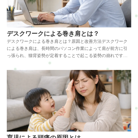
低下して肩こりが起こります。特にデスクワークでは頭が前に
出る姿勢になりやすく、首から肩にかけての筋肉に負担がかか
ります。主な原因長時間作業猫背姿勢前傾姿勢運動不足スマホ
操作パソコン作業では肩が前に巻き込まれる姿勢になりやす
く、肩周囲の筋肉が硬くなりやすい特徴があります。体に起こ
デスクワークによる巻き肩とは？
る変化デスクワークによる肩こりでは、次の筋肉が影響を受け
デスクワークによる巻き肩とは？原因と改善方法デスクワーク
やすくなります。僧帽筋肩甲挙筋小胸筋胸郭出口これらの筋肉
による巻き肩は、長時間のパソコン作業によって肩が前方に引
が緊張すると肩甲骨の動きが悪くなり、肩や首に強い負担がか
っ張られ、猫背姿勢が定着することで起こる姿勢の崩れです。
かります。特に小胸筋が縮むと肩が前に引っ張られ、巻き肩や
この姿勢が続くと肩こりや首こり、頭痛など様々な不調の原因
猫背姿勢が強くなります。その結果、肩こりが慢性化しやすく
になります。特にパソコンやスマホを見る時間が長い現代で
なります。放置するとどうなる肩こりを放置すると、次のよう
は、巻き肩は非常に多い姿勢トラブルの一つです。巻き肩とは
な症状につながることがあります。慢性肩こり首こり頭痛腕の
巻き肩とは、肩が内側に巻き込み前に出てしまう姿勢のことを
だるさ姿勢悪化肩の筋肉の緊張が続くと血流が悪化し、頭痛や
いいます。本来、肩は耳の真下に位置するのが理想ですが、巻
腕のだるさなどの不調が出ることもあります。改善方法肩こり
き肩になると肩が胸側へ引き寄せられます。その結果・首が前
を改善するためには、姿勢改善と筋肉のケアが重要です。姿勢
に出る・猫背になる・肩甲骨が外側に広がるという姿勢バラン
改善肩回し肩甲骨運動胸ストレッチ休憩習慣肩甲骨を動かす運
スの崩れが起こります。巻き肩は見た目の姿勢だけでなく、肩
動は肩周囲の血流を改善し、肩こりの予防に効果が期待できま
こりや首こりの原因にもなる重要な姿勢の問題です。デスクワ
す。また1時間に1回程度は立ち上がり、軽く体を動かす習慣を
ークで巻き肩になる主な原因デスクワークでは長時間同じ姿勢
つけることも大切です。整体で出来ること整体では肩だけでな
を続けるため、特定の筋肉だけに負担がかかります。主な原因
く体全体のバランスを整えることで、肩こりの改善を目指しま
育児による頭痛の原因とは