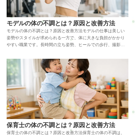
なります。放置するとどうなる体の疲労を放置すると慢性的な
はありますか？A：腰を曲げるのではなく股関節を使って体を動
体験してみるお申し込み方法はこちら・ホットペッパービュー
がみ姿勢になりやすく、腕を前に出して力を入れる動作が続き
不調につながります。・慢性的な肩こり・腰痛の悪化・手首の
かすことや、腰回りのストレッチを行うことが予防につながり
ティー…予約可・LINE公式…予約・トークでやり取り・お得情
ます。この姿勢では次の筋肉に負担がかかります。・僧帽筋・
炎症・頭痛・疲労感の増加さらに筋肉の緊張が続くと自律神経
ます。Q:整体は介護士にもおすすめですか？A：身体介助で筋肉
報・楽天ビューティー…予約可・minimo…予約可・誰でも使え
肩甲挙筋・小胸筋これらの筋肉が硬くなると肩甲骨の動きが悪
にも影響し・睡眠の質低下・集中力低下などの症状が出ること
モデルの体の不調とは？原因と改善方法
の緊張が強い方や慢性的な腰痛・肩こりがある方におすすめで
るWEB予約…予約可※掲載サイトによって料金やコースが違い
くなり、肩こりや首こりの原因になります。また胸の筋肉であ
もあります。体のケアを怠ると施術のパフォーマンスにも影響
す。体のバランスを整えることで負担を軽減できます。まとめ
モデルの体の不調とは？原因と改善方法モデルの仕事は美しい
ます。無理なく、安心して選んでくださいね。#ui-datepicker-
る小胸筋が縮むことで肩が前に出る「巻き肩」になりやすくな
するため、定期的なケアが重要です。改善方法整体師の体を守
介護士は身体介助や立ち仕事が多く、首・肩・腰に負担がかか
姿勢やスタイルが求められる一方で、体に大きな負担がかかり
div{z-index:10000 !important;}.ui-datepicker-calendar th,.ui-
ります。巻き肩姿勢は肩こりだけでなく呼吸が浅くなり、自律
るためにはセルフケアが大切です。おすすめの対策・肩甲骨ス
りやすい職業です。姿勢の崩れや筋肉の緊張が続くと、腰痛や
やすい職業です。長時間の立ち姿勢、ヒールでの歩行、撮影で
datepicker-calendar td{min-width:unset !important;}select.ui-
神経の乱れにもつながることがあります。なぜ体の不調が起き
トレッチ・胸のストレッチ・腰回りのストレッチ・姿勢改善・
肩こりなどの不調につながります。ストレッチや姿勢改善、整
の無理なポージングなどによって筋肉の緊張や姿勢の崩れが起
datepicker-year,select.ui-datepicker-month{height:2em
やすいのか アロマセラピストの仕事では、次のような身体的負
施術姿勢の見直し・適度な休憩特に肩甲骨を動かすストレッチ
体によるケアを取り入れることで体への負担を軽減することが
こります。肩こりや腰痛などの不調は、筋肉や関節への負担が
!important;gap:5px;}span.del + span.del{display:none !important;}お
担が重なります。・長時間の立ち仕事・前かがみ姿勢・腕を使
は・僧帽筋・肩甲挙筋の緊張を緩める効果があります。整体で
できます。横浜市戸塚区で肩こりやデスクワーク疲れにお悩み
積み重なることで発生します。モデルの体の不調とはモデルの
問合せ・ご予約フォーム内容の確認以下の内容で送信します。
う施術動作・体重をかける圧の動き・休憩が少ない施術スケジ
出来ること整体では筋肉のバランスを整えることで体の負担を
の方は、整体サロンRefresh Jamへお気軽にご相談ください。初
仕事では次のような体の不調が起こりやすいです。・肩こり・
よろしいですか？氏名必須メールアドレス必須お問い合わせ内
ュールこのような動作が続くと肩甲骨の可動域が低下し、首か
軽減します。整体で行うケア・筋肉の緊張を緩める・肩甲骨の
めての方はまずこちらへRefresh Jamーロードマップ◆ 安心でき
首こり・腰痛・背中の張り・猫背姿勢・反り腰・股関節の違和
容必須お問い合わせ内容によっては回答できない場合もござい
ら背中の筋肉が緊張します。さらに肩周囲の筋肉が硬くなる
可動域改善・姿勢バランス調整・骨盤バランス調整筋肉の柔軟
る施術を、1度体験してみるお申し込み方法はこちら・ホットペ
感・足のむくみ長時間の立ち姿勢やヒールでの歩行は、背骨や
ますのであらかじめご了承ください。プライバシーポリシーに
と、首から腕に伸びる神経や血管が圧迫される「胸郭出口」の
性が改善すると血流が良くなり、疲労の回復もしやすくなりま
ッパービューティー…予約可・LINE公式…予約・トークでやり
骨盤のバランスを崩しやすく体の不調の原因になります。特に
ご同意の上、お問い合わせ内容の確認に進んでください。
負担が増えることもあります。その結果、肩こりや腕のだる
す。横浜や戸塚区でも、整体師やセラピストなど体を使う仕事
取り・お得情報・楽天ビューティー…予約可・minimo…予約
ファッション撮影やショーでは同じ姿勢を長く維持することが
さ、手の疲労などが起こりやすくなります。放置するとどうな
の方が体のメンテナンスのために整体を利用しています。よく
可・誰でも使えるWEB予約…予約可※掲載サイトによって料金
多く、筋肉の血流が低下しやすい状態になります。なぜ体の不
る 体の疲労をそのままにしておくと、慢性的な不調につながる
ある質問Q:整体師は腰痛になりやすいですか？A：はい。中腰姿
やコースが違います。無理なく、安心して選んでくださいね。
調が起きやすいのかモデルの仕事で体の不調が起こる理由には
ことがあります。例えば次のような状態です。・慢性的な肩こ
勢や前かがみ姿勢が多いため腰への負担が大きく、腰痛が起こ
#ui-datepicker-div{z-index:10000 !important;}.ui-datepicker-calendar
次のようなものがあります。・長時間の立ち姿勢・ヒールでの
り・腰痛の悪化・腕の疲労・頭痛・集中力低下体のバランスが
保育士の体の不調とは？原因と改善方法
りやすい職業です。骨盤バランスを整えることやストレッチが
th,.ui-datepicker-calendar td{min-width:unset !important;}select.ui-
歩行・体をひねるポージング・撮影時の緊張・姿勢を意識しす
崩れたまま施術を続けると、仕事のパフォーマンスにも影響が
予防に役立ちます。Q:整体師の肩こりはなぜ起こるのですか？
保育士の体の不調とは？原因と改善方法保育士の体の不調は、
datepicker-year,select.ui-datepicker-month{height:2em
ぎることによる筋緊張これらの影響により、首から肩にかけて