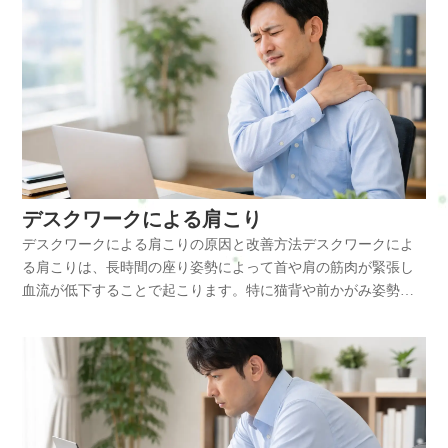
デスクワークによる肩こり
デスクワークによる肩こりの原因と改善方法デスクワークによ
る肩こりは、長時間の座り姿勢によって首や肩の筋肉が緊張し
血流が低下することで起こります。特に猫背や前かがみ姿勢が
続くと肩周囲の筋肉に負担が集中し、慢性的な肩こりにつなが
ります。姿勢改善やストレッチによって予防や改善が期待でき
ます。デスクワークによる肩こりとはパソコン作業などのデス
クワークでは、腕を前に出した状態が長時間続きます。この姿
勢は肩甲骨の動きを制限し、肩周囲の筋肉に大きな負担をかけ
ます。長時間同じ姿勢が続くことで肩の筋肉が緊張し、血流が