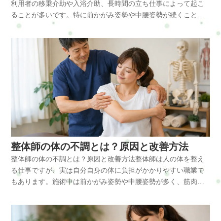
があります。Q: 肩甲骨の痛みを自分で改善する方法はあります
利用者の移乗介助や入浴介助、長時間の立ち仕事によって起こ
やコースが違います。無理なく、安心して選んでくださいね。
時間のパソコン作業・前かがみ姿勢・訪問業務による移動負
筋肉の緊張を緩め、姿勢バランスを整える施術を行います。・
ますのであらかじめご了承ください。プライバシーポリシーに
改善が重要になります。慢性的な不調を感じる場合は整体で体
か？A：肩甲骨を軽く寄せる運動や胸を開くストレッチを行うこ
ることが多いです。特に前かがみ姿勢や中腰姿勢が続くことで
#ui-datepicker-div{z-index:10000 !important;}.ui-datepicker-calendar
担・精神的ストレス・運動不足パソコン作業が多いと肩が前に
僧帽筋の緊張緩和・肩甲骨の可動域改善・骨盤バランス調整・
ご同意の上、お問い合わせ内容の確認に進んでください。
のバランスを整えることも有効です。横浜市戸塚区で肩こりや
とで、肩甲骨周りの筋肉の緊張を和らげることができます。ま
首・肩・腰の筋肉に大きな負担がかかります。筋肉の緊張や姿
th,.ui-datepicker-calendar td{min-width:unset !important;}select.ui-
出る姿勢になりやすく、小胸筋が縮みやすくなります。その結
姿勢改善筋肉と骨格のバランスを整えることで、体にかかる負
デスクワーク疲れにお悩みの方は、整体サロンRefresh Jamへお
とめ育児・子育てによる肩甲骨周りの痛みは、抱っこや授乳に
勢の崩れが続くと、肩こりや腰痛などの慢性的な不調につなが
datepicker-year,select.ui-datepicker-month{height:2em
果、肩甲骨の動きが悪くなり僧帽筋や肩甲挙筋に負担がかかり
担を軽減することができます。横浜市戸塚区で肩こりやデスク
気軽にご相談ください。初めての方はまずこちらへRefresh Jam
よる前かがみ姿勢や猫背姿勢が続くことで起こりやすくなりま
ります。介護士の体の不調とは介護士は利用者の身体介助や生
!important;gap:5px;}span.del + span.del{display:none !important;}お
ます。この状態が続くと首や肩の筋肉が常に緊張し、肩こりや
ワーク疲れにお悩みの方は、整体サロンRefresh Jamへお気軽に
ーロードマップ◆ 安心できる施術を、1度体験してみるお申し込
す。僧帽筋や菱形筋、小胸筋などの筋肉が緊張し、肩甲骨の動
活支援を行う仕事で、身体を使う場面が非常に多い職業です。
問合せ・ご予約フォーム内容の確認以下の内容で送信します。
頭痛が起こりやすくなります。体に起こる変化姿勢が崩れると
ご相談ください。よくある質問Q:ケアマネジャーはなぜ肩こり
み方法はこちら・ホットペッパービューティー…予約可・LINE
きが悪くなることが原因になることもあります。肩甲骨周りの
ベッドから車椅子への移乗や入浴介助などでは腰に強い負担が
よろしいですか？氏名必須メールアドレス必須お問い合わせ内
次のような変化が起こります。・肩甲骨の可動域低下・首の動
になりやすいのですか？A：長時間のパソコン作業や前かがみ姿
公式…予約・トークでやり取り・お得情報・楽天ビューティ
痛みを改善するためには、姿勢の見直しと肩甲骨の動きを整え
かかります。特に中腰姿勢や前かがみ姿勢が多いため、腰や背
容必須お問い合わせ内容によっては回答できない場合もござい
きの低下・背中の筋肉の緊張・腰椎への負担増加・血流低下筋
勢が続くことで、僧帽筋や肩甲挙筋が緊張し血流が低下するた
ー…予約可・minimo…予約可・誰でも使えるWEB予約…予約可
ることが重要です。日常生活での体の使い方を整えることで、
中の筋肉が緊張しやすい職業です。介護士に多い体の不調・腰
ますのであらかじめご了承ください。プライバシーポリシーに
肉の血流が低下すると疲労物質が蓄積し、慢性的な肩こりや腰
めです。Q:デスクワーク中に出来る対策はありますか？A：1時
※掲載サイトによって料金やコースが違います。無理なく、安
育児による体への負担を減らすことができます。初めての方は
痛・肩こり・首こり・背中の張り・腕の疲労・膝の痛み・頭
ご同意の上、お問い合わせ内容の確認に進んでください。
痛につながります。放置するとどうなる体の不調を放置すると
間に1回は立ち上がり、肩を回す・肩甲骨を動かすなどの簡単な
心して選んでくださいね。#ui-datepicker-div{z-index:10000
まずこちらへRefresh Jamーロードマップ◆ 安心できる施術を、1
痛・自律神経の乱れ身体介助の負担が続くことで、全身に疲労
次のような問題が起こることがあります。・慢性的な肩こり・
ストレッチを行うことが効果的です。Q:整体はどんな人におす
!important;}.ui-datepicker-calendar th,.ui-datepicker-calendar td{min-
度体験してみるお申し込み方法はこちら・ホットペッパービュ
が蓄積しやすくなります。なぜ体の不調が起きやすいのか主な
頭痛の頻発・腰痛の悪化・集中力低下・睡眠の質の低下首や肩
すめですか？A：慢性的な肩こりや腰痛、姿勢の崩れが気になる
width:unset !important;}select.ui-datepicker-year,select.ui-datepicker-
ーティー…予約可・LINE公式…予約・トークでやり取り・お得
原因は次のようなものです。・利用者の移乗介助・中腰姿勢の
の緊張は自律神経にも影響し、疲れやすい体になることがあり
方におすすめです。体のバランスを整えることで症状の改善が
整体師の体の不調とは？原因と改善方法
month{height:2em !important;gap:5px;}span.del +
情報・楽天ビューティー…予約可・minimo…予約可・誰でも使
継続・前かがみ姿勢・長時間の立ち仕事・筋肉の疲労蓄積前か
ます。改善方法日常生活では次の対策が効果的です。・長時間
期待できます。まとめケアマネジャーはデスクワークと訪問業
span.del{display:none !important;}お問合せ・ご予約フォーム内容
整体師の体の不調とは？原因と改善方法整体師は人の体を整え
えるWEB予約…予約可※掲載サイトによって料金やコースが違
がみ姿勢が続くと胸の前にある小胸筋が縮み、肩が前に出る巻
同じ姿勢を続けない・肩甲骨を動かすストレッチ・胸を開く姿
務が多く、首・肩・腰の筋肉に負担がかかりやすい職業です。
の確認以下の内容で送信します。よろしいですか？氏名必須メ
る仕事ですが、実は自分自身の体に負担がかかりやすい職業で
います。無理なく、安心して選んでくださいね。#ui-datepicker-
き肩の姿勢になりやすくなります。その結果、僧帽筋や肩甲挙
勢を意識する・軽い運動を取り入れる・深呼吸で自律神経を整
姿勢の崩れや筋肉の緊張が続くと、肩こりや腰痛、頭痛などの
ールアドレス必須お問い合わせ内容必須お問い合わせ内容によ
もあります。施術中は前かがみ姿勢や中腰姿勢が多く、筋肉や
div{z-index:10000 !important;}.ui-datepicker-calendar th,.ui-
筋に負担がかかります。この状態が続くと首や肩の筋肉が緊張
えるこれらを習慣にすることで筋肉の緊張を減らすことができ
不調につながります。ストレッチや姿勢改善、整体によるケア
っては回答できない場合もございますのであらかじめご了承く
関節に大きな負担がかかります。特に肩・腰・手首への負担が
datepicker-calendar td{min-width:unset !important;}select.ui-
し、肩こりや頭痛が起こりやすくなります。また、移乗介助で
ます。整体で出来ること整体では筋肉の緊張を緩め、姿勢バラ
を取り入れることで体の負担を減らすことができます。横浜市
ださい。プライバシーポリシーにご同意の上、お問い合わせ内
蓄積しやすく、慢性的な体の不調につながることがあります。
datepicker-year,select.ui-datepicker-month{height:2em
は腰椎に大きな負担がかかり、腰痛の原因になります。体に起
ンスを整える施術を行います。・僧帽筋の緊張緩和・肩甲骨の
戸塚区で肩こりやデスクワーク疲れにお悩みの方は、整体サロ
容の確認に進んでください。
姿勢バランスを整えることやセルフケアを行うことで、これら
!important;gap:5px;}span.del + span.del{display:none !important;}お
こる変化姿勢の崩れや筋肉の疲労によって次のような変化が起