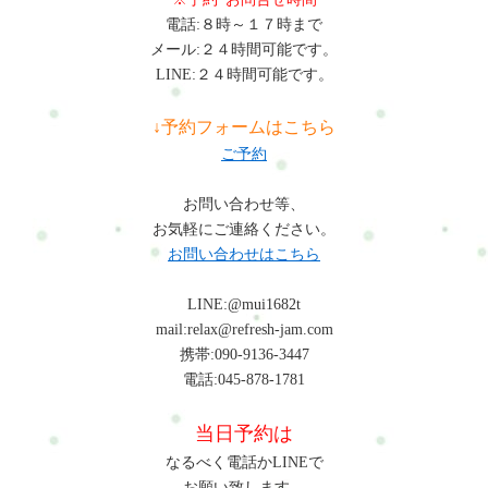
上げるときは膝を曲げて体全体を使うことが大切です。腰だけ
んでくださいね。#ui-datepicker-div{z-index:10000 !important;}.ui-
電話:８時～１７時まで
で持ち上げないように意識すると負担を減らすことができま
datepicker-calendar th,.ui-datepicker-calendar td{min-width:unset
メール:２４時間可能です。
す。Q: 整体はベビーシッターの体のケアにも役立ちますか？
!important;}select.ui-datepicker-year,select.ui-datepicker-
LINE:２４時間可能です。
A：はい。整体では筋肉の緊張を緩め姿勢バランスを整えること
month{height:2em !important;gap:5px;}span.del +
で、肩こりや腰痛など体の負担を軽減するサポートができま
span.del{display:none !important;}お問合せ・ご予約フォーム内容
↓予約フォームはこちら
す。まとめ ベビーシッターは抱っこや前かがみ姿勢など体に負
の確認以下の内容で送信します。よろしいですか？氏名必須メ
ご予約
担のかかる動作が多く、肩こりや腰痛などの不調が起こりやす
ールアドレス必須お問い合わせ内容必須お問い合わせ内容によ
い職業です。日常の姿勢を見直し、ストレッチや体のケアを取
っては回答できない場合もございますのであらかじめご了承く
お問い合わせ等、
り入れることで体の不調の予防につながります。体の不調を感
ださい。プライバシーポリシーにご同意の上、お問い合わせ内
お気軽にご連絡ください。
じたときは早めのケアを行うことが大切です。初めての方はま
容の確認に進んでください。
お問い合わせはこちら
ずこちらへRefresh Jamーロードマップ◆ 安心できる施術を、1度
体験してみるお申し込み方法はこちら・ホットペッパービュー
LINE:@mui1682t
ティー…予約可・LINE公式…予約・トークでやり取り・お得情
mail:relax@refresh-jam.com
報・楽天ビューティー…予約可・minimo…予約可・誰でも使え
携帯:090-9136-3447
るWEB予約…予約可※掲載サイトによって料金やコースが違い
電話:045-878-1781
ます。無理なく、安心して選んでくださいね。#ui-datepicker-
div{z-index:10000 !important;}.ui-datepicker-calendar th,.ui-
当日予約は
datepicker-calendar td{min-width:unset !important;}select.ui-
datepicker-year,select.ui-datepicker-month{height:2em
なるべく電話かLINEで
!important;gap:5px;}span.del + span.del{display:none !important;}お
お願い致します。