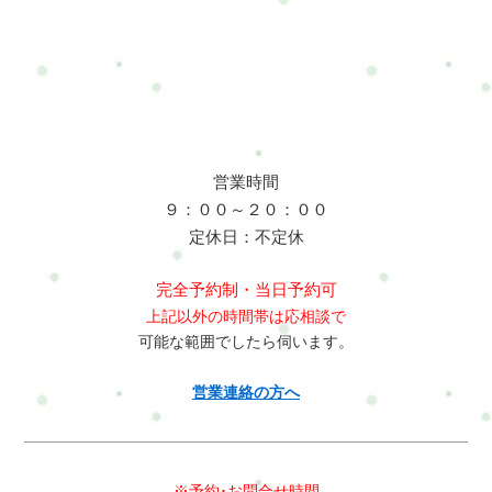
験してみるお申し込み方法はこちら・ホットペッパービューテ
ターの体の不調を改善するためには、日常の体の使い方を見直
いのですか？A：子どもと同じ目線での活動や前かがみ姿勢が多
ィー…予約可・LINE公式…予約・トークでやり取り・お得情
すことが大切です。・抱っこは膝を使って持ち上げる・背中を
く、僧帽筋や肩甲挙筋が緊張しやすいためです。肩甲骨を動か
報・楽天ビューティー…予約可・minimo…予約可・誰でも使え
丸めない姿勢を意識する・肩甲骨を動かすストレッチ・首や肩
すストレッチが予防に役立ちます。Q: 腰痛を予防する方法はあ
るWEB予約…予約可※掲載サイトによって料金やコースが違い
の軽い体操・入浴で血流を良くする肩甲骨周りを動かすことで
りますか？A：抱っこする時は膝を曲げて体全体を使って持ち上
ます。無理なく、安心して選んでくださいね。#ui-datepicker-
僧帽筋や肩甲挙筋の緊張が緩み、肩こりや首こりの予防につな
げることが大切です。腰だけで持ち上げないように意識するこ
div{z-index:10000 !important;}.ui-datepicker-calendar th,.ui-
がります。整体で出来ること 整体では筋肉の緊張を緩めながら
とで負担を減らすことができます。Q: 整体は幼稚園教諭の体の
datepicker-calendar td{min-width:unset !important;}select.ui-
姿勢バランスを整える施術を行います。例えば・肩甲骨の可動
ケアに役立ちますか？A：はい。整体では筋肉の緊張を緩め姿勢
営業時間
datepicker-year,select.ui-datepicker-month{height:2em
域調整・背骨のバランス調整・骨盤の歪み調整・筋肉の緊張緩
バランスを整えることで、肩こりや腰痛などの体の負担を軽減
!important;gap:5px;}span.del + span.del{display:none !important;}お
９：００～２０：００
和などを行うことで、体の負担を減らすサポートができます。
するサポートができます。まとめ 幼稚園教諭は抱っこや中腰姿
問合せ・ご予約フォーム内容の確認以下の内容で送信します。
定休日：不定休
ベビーシッターは腕や腰を使う動作が多いため、定期的な体の
勢、前かがみ姿勢など体に負担のかかる動作が多く、肩こりや
よろしいですか？氏名必須メールアドレス必須お問い合わせ内
ケアが体調管理にとても重要です。横浜市戸塚区で体の不調に
腰痛などの不調が起こりやすい職業です。日常の姿勢を見直す
容必須お問い合わせ内容によっては回答できない場合もござい
完全予約制・当日予約可
お悩みの方は、整体・自宅サロンRefresh Jamへお気軽にご相談
ことやストレッチ、体のケアを行うことで不調の予防や改善に
ますのであらかじめご了承ください。プライバシーポリシーに
上記以外の時間帯は応相談で
ください。肩こりや腰痛など日常生活で起こりやすい不調のケ
つながります。体の不調を感じたときは早めのケアを行うこと
ご同意の上、お問い合わせ内容の確認に進んでください。
可能な範囲でしたら伺います。
アを通して、今の生活や仕事を続けられるカラダとココロづく
が大切です。初めての方はまずこちらへRefresh Jamーロードマ
りをサポートしています。よくある質問Q: ベビーシッターはな
ップ◆ 安心できる施術を、1度体験してみるお申し込み方法はこ
営業連絡の方へ
ぜ肩こりになりやすいのですか？A：赤ちゃんの抱っこや前かが
ちら・ホットペッパービューティー…予約可・LINE公式…予
み姿勢が多く、僧帽筋や肩甲挙筋が緊張しやすいためです。肩
約・トークでやり取り・お得情報・楽天ビューティー…予約
甲骨を動かすストレッチを行うことで予防につながります。Q:
可・minimo…予約可・誰でも使えるWEB予約…予約可※掲載サ
腰痛を予防するにはどうすればいいですか？A：赤ちゃんを抱き
イトによって料金やコースが違います。無理なく、安心して選
※予約･お問合せ時間