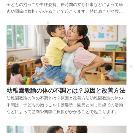
出ることがあります。改善方法 アロマセラピストの体の不調を
A：腕を使う施術が多く、僧帽筋や肩甲挙筋に負担がかかるため
子どもの抱っこや中腰姿勢、長時間の立ち仕事などによって筋
!important;gap:5px;}span.del + span.del{display:none !important;}お
の僧帽筋や肩甲挙筋が緊張しやすくなります。また、胸の前側
予防するためには、日常的なケアが大切です。おすすめの方法
です。肩甲骨の動きを改善するストレッチが効果的です。Q:整
肉や関節に負担がかかることで起こります。特に肩こりや腰
問合せ・ご予約フォーム内容の確認以下の内容で送信します。
にある小胸筋が硬くなると肩が前に引っ張られ、巻き肩や猫背
は次の通りです。・肩甲骨を動かすストレッチ・胸の筋肉を伸
体師でも整体を受けた方がいいですか？A：はい。体のバランス
痛、首こりなどは多くの保育士が感じやすく、姿勢のクセや筋
よろしいですか？氏名必須メールアドレス必須お問い合わせ内
姿勢の原因になります。姿勢を美しく見せようとする意識が強
ばすストレッチ・施術後の軽い体操・正しい施術姿勢を意識す
を整えることで施術時の負担を軽減でき、長く仕事を続けやす
肉の緊張が原因になることも少なくありません。日常の姿勢を
容必須お問い合わせ内容によっては回答できない場合もござい
すぎると、筋肉に過剰な緊張が起こり逆に体へ負担がかかるこ
る・定期的な体のケア肩甲骨周りの筋肉を動かすことで、僧帽
くなります。まとめ整体師は体を使う仕事のため、肩こりや腰
見直すことや体のケアを行うことで、これらの不調は予防や改
ますのであらかじめご了承ください。プライバシーポリシーに
とがあります。体に起こる変化体のバランスが崩れると、次の
筋や肩甲挙筋の血流が改善し、肩こりの予防につながります。
痛などの体の不調が起こりやすい職業です。特に僧帽筋や肩甲
善が期待できます。保育士の体の不調とは保育士は体を大きく
ご同意の上、お問い合わせ内容の確認に進んでください。
ような変化が起こります。・首や肩の血流低下・背中の筋肉の
整体で出来ること 整体では筋肉の緊張を緩め、体のバランスを
挙筋、小胸筋の緊張は姿勢バランスを崩し、不調の原因になり
使う仕事であり、筋肉や関節への負担が積み重なりやすい職業
緊張・骨盤の前傾や後傾・股関節の可動域低下・足のむくみ特
整える施術を行います。特に次のようなポイントを調整しま
ます。ストレッチや姿勢改善、定期的な体のケアを行うことで
です。保育現場では次のような体の不調が起こりやすい傾向が
にヒールを履く時間が長いと骨盤が前に傾きやすく、腰への負
す。・肩甲骨の可動域改善・僧帽筋や肩甲挙筋の緊張緩和・小
不調を予防することができます。横浜市戸塚区で体の不調にお
あります。・肩こり・首こり・腰痛・背中の張り・頭痛・自律
担が増え腰痛の原因になります。放置するとどうなる体の不調
胸筋の緊張調整・骨盤バランス調整姿勢バランスが整うことで
悩みの方は、整体・自宅サロンRefresh Jamへお気軽にご相談く
神経の乱れ・疲労感・腕や手首の疲れ特に子どもを抱っこする
を放置すると次のような問題につながる可能性があります。・
施術中の体の負担が減り、長く仕事を続けやすい体づくりにつ
ださい。肩こりや腰痛など日常生活で起こりやすい不調のケア
動作や中腰姿勢は、肩や腰に強い負担をかけるため慢性的な不
慢性的な肩こり・腰痛の悪化・姿勢の崩れ・疲労の蓄積・自律
ながります。横浜や戸塚周辺でも、アロマセラピストのように
を通して、今の生活や仕事を続けられるカラダとココロづくり
調につながりやすいです。保育士に多い体の不調保育士の体に
神経の乱れ筋肉の緊張が続くと血流が低下し、疲れが取れにく
体を使う仕事の方が整体で体のメンテナンスを行うケースは増
をサポートしています。初めての方はまずこちらへRefresh Jam
は日々の業務によって様々な負担がかかります。例えば・子ど
い体になることがあります。改善方法体の不調を予防するため
幼稚園教諭の体の不調とは？原因と改善方法
えています。横浜市戸塚区で体の不調にお悩みの方は、整体・
ーロードマップ◆ 安心できる施術を、1度体験してみるお申し込
もを抱き上げる・床での遊びや食事介助・おむつ替え・掃除や
には日常のケアが重要です。・肩甲骨を動かすストレッチ・胸
自宅サロンRefresh Jamへお気軽にご相談ください。肩こりや腰
幼稚園教諭の体の不調とは？原因と改善方法幼稚園教諭の体の
み方法はこちら・ホットペッパービューティー…予約可・LINE
準備作業このような動作では・僧帽筋・肩甲挙筋・小胸筋など
の筋肉を伸ばすストレッチ・股関節のストレッチ・長時間同じ
痛など日常生活で起こりやすい不調のケアを通して、今の生活
不調は、子どもの抱っこや中腰姿勢、園児と同じ目線での活動
公式…予約・トークでやり取り・お得情報・楽天ビューティ
の筋肉が緊張しやすくなります。これらの筋肉が硬くなると肩
姿勢を避ける・ヒールを履かない時間を作る肩甲骨を動かすこ
や仕事を続けられるカラダとココロづくりをサポートしていま
などによって筋肉や関節に負担がかかることで起こります。特
ー…予約可・minimo…予約可・誰でも使えるWEB予約…予約可
甲骨の動きが悪くなり、肩こりや首こりが起こりやすくなりま
とで僧帽筋や肩甲挙筋の緊張が緩和し、姿勢改善にもつながり
す。よくある質問Q: アロマセラピストは肩こりになりやすいで
に肩こりや腰痛、首こりは多くの幼稚園教諭が感じやすく、
※掲載サイトによって料金やコースが違います。無理なく、安
す。なぜ体の不調が起きやすいのか保育士の体の不調にはいく
ます。整体で出来ること整体では筋肉のバランスや姿勢の歪み
すか？A：はい。前かがみ姿勢や腕を使う施術動作が多いため、
日々の姿勢や体の使い方が大きく関係しています。日常の姿勢
心して選んでくださいね。#ui-datepicker-div{z-index:10000
つかの原因があります。主な原因・抱っこによる腰への負担・
を整える施術を行います。・肩甲骨の可動域改善・首や肩の筋
僧帽筋や肩甲挙筋が緊張しやすく肩こりが起こりやすい職業で
を見直すことや体のケアを行うことで、これらの不調は予防や