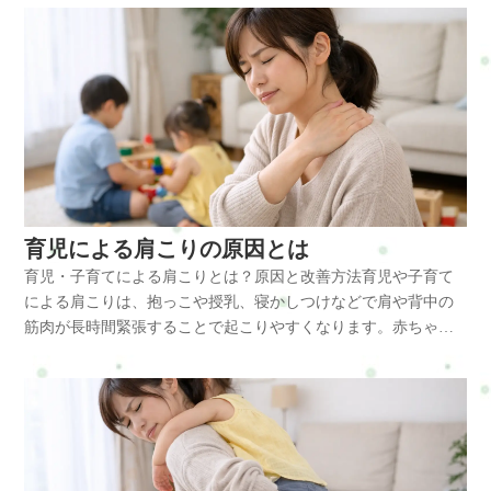
ッチ、肩甲骨を動かす運動を取り入れることが大切です。整体
時間同じ姿勢になりやすく、首の筋肉が緊張し続けることで血
の前かがみ姿勢・夜間対応による睡眠不足・子どもの動きに合
ます。施術では・小胸筋の緊張を緩める・僧帽筋の調整・肩甲
によって体全体のバランスを整えることで、肩こりの改善や再
流が低下し、痛みやコリとして感じやすくなります。日常の姿
わせ続ける精神的緊張・スマホ使用によるストレートネック傾
骨の可動改善・姿勢バランスの調整などを行います。筋肉のバ
発予防につながることもあります。横浜市戸塚区で肩こりやデ
勢や体の使い方を少し意識するだけでも負担を軽減することが
向・家事と育児の両立による休息不足抱っこは一見すると腕の
ランスを整えることで、肩が自然な位置に戻りやすくなりま
スクワーク疲れにお悩みの方は、整体サロンRefresh Jamへお気
できます。育児・子育てによる首の痛みやコリとは 育児中に起
負担に思えますが、実際には体幹や肩周囲の筋肉が常に支えて
す。横浜や戸塚、戸塚区周辺でもデスクワークによる巻き肩の
軽にご相談ください。初めての方はまずこちらへRefresh Jamー
こる首の痛みやコリは、単なる疲れではなく、首や肩の筋肉が
おり、首にも大きな緊張がかかります。さらに授乳時に背中を
相談は非常に増えています。姿勢は日常の習慣で変わるため、
ロードマップ◆ 安心できる施術を、1度体験してみるお申し込み
長時間緊張することで起こる筋肉疲労が大きく関係していま
丸めた姿勢が続くと、小胸筋が縮みやすくなり、巻き肩が強ま
早めのケアが大切です。よくある質問よくある質問Q: 巻き肩と
方法はこちら・ホットペッパービューティー…予約可・LINE公
す。赤ちゃんの抱っこや授乳では、自然と顔を下に向ける姿勢
ります。すると胸郭出口まわりの通りが悪くなり、肩や腕のだ
猫背は同じですか？A：似ていますが少し違います。猫背は背中
式…予約・トークでやり取り・お得情報・楽天ビューティー…
になりやすく、頭が前に出る姿勢が続きます。頭は約4～6kgほ
るさだけでなく、首まわりの循環低下から頭痛が出やすくなり
が丸くなる姿勢、巻き肩は肩が前に出る姿勢です。両方が同時
予約可・minimo…予約可・誰でも使えるWEB予約…予約可※掲
どあるため、前に出るほど首の筋肉には大きな負担がかかりま
ます。睡眠不足と筋肉の緊張が重なると、回復しきれないまま
に起こることが多いです。Q: 巻き肩はストレッチで改善します
載サイトによって料金やコースが違います。無理なく、安心し
す。特に負担が集中しやすい筋肉は次の通りです。・僧帽筋・
次の日の負担が積み重なり、頭痛が慢性化しやすくなります。
育児による肩こりの原因とは
か？A：軽い巻き肩であればストレッチで改善することもありま
て選んでくださいね。#ui-datepicker-div{z-index:10000
肩甲挙筋・胸鎖乳突筋・小胸筋・後頭下筋群これらの筋肉が硬
体に起こる変化 育児による頭痛の背景では、筋肉・関節・自律
す。ただし筋肉のバランスが崩れている場合は整体などの施術
育児・子育てによる肩こりとは？原因と改善方法育児や子育て
!important;}.ui-datepicker-calendar th,.ui-datepicker-calendar td{min-
くなると首の可動域が狭くなり、振り向きにくさや重だるさ、
神経にさまざまな変化が起こっています。まず、頭は大人で4～
も有効です。Q: デスクワーク中に出来る対策はありますか？
による肩こりは、抱っこや授乳、寝かしつけなどで肩や背中の
width:unset !important;}select.ui-datepicker-year,select.ui-datepicker-
痛みなどを感じやすくなります。主な原因 育児中の首の痛みや
6kgほどあるため、前かがみ姿勢になるほど首への負担は大きく
A：1時間に1回立ち上がること、胸を開くストレッチ、モニター
筋肉が長時間緊張することで起こりやすくなります。赤ちゃん
month{height:2em !important;gap:5px;}span.del +
コリは、日常生活のさまざまな要因が重なって起こります。・
なります。頭が前に出る姿勢では、僧帽筋や肩甲挙筋が常に引
の高さ調整などが効果的です。まとめデスクワークによる巻き
のお世話では前かがみ姿勢が増え、さらに家事も同時に行うこ
span.del{display:none !important;}お問合せ・ご予約フォーム内容
抱っこによる首や肩の緊張・授乳やミルク時の前かがみ姿勢・
っぱられた状態になり、後頭部まで緊張が広がります。その結
肩は、長時間の前かがみ姿勢によって起こる姿勢の崩れです。
とが多いため、肩や首の筋肉に大きな負担がかかります。筋肉
の確認以下の内容で送信します。よろしいですか？氏名必須メ
スマホを見ながらの育児・寝不足による筋肉疲労・精神的な緊
果、後頭部からこめかみにかけて重い痛みや締めつけ感が出や
主な原因・小胸筋の緊張・肩甲骨の可動低下・長時間の座り姿
の緊張が続くと血流が低下し、重だるさや痛みとして感じやす
ールアドレス必須お問い合わせ内容必須お問い合わせ内容によ
張やストレス・家事と育児の同時進行特に抱っこでは腕だけで
すくなります。また、子どもの泣き声や夜間の覚醒にすぐ対応
勢巻き肩を改善するためには・胸のストレッチ・肩甲骨の運
くなります。育児・子育てによる肩こりとは 育児中の肩こり
っては回答できない場合もございますのであらかじめご了承く
なく、首から肩、背中まで全体の筋肉で支えるため、首の筋肉
しなければならない生活は、交感神経が優位になりやすい状態
動・姿勢の見直しが重要になります。横浜市戸塚区で体の不調
は、日常の動作や姿勢の影響を強く受ける不調です。特に赤ち
ださい。プライバシーポリシーにご同意の上、お問い合わせ内
が常に働き続ける状態になります。さらにスマホを見る姿勢が
です。気が休まらず、呼吸も浅くなりやすいため、肩や首の力
にお悩みの方は、整体・自宅サロンRefresh Jamへお気軽にご相
ゃんを抱っこする時間が長い場合、腕だけではなく肩や背中の
容の確認に進んでください。あなたの状態から検索通常の疲れ
増えると、ストレートネックの状態になりやすく、首への負担