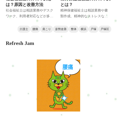
立つ内容です。
立つ内容です。
は？原因と改善方法
とは？
社会福祉士は相談業務やデスク
精神保健福祉士は相談業務や書
ワーク、利用者対応などが多
類作成、精神的なストレスなど
く、肩こり・腰痛・自律神経の
により体へ負担がかかりやすい
乱れなど体の不調が起こりやす
職業です。肩こりや腰痛、自律
介護士
腰痛
肩こり
姿勢改善
整体
横浜
戸塚
戸塚区
い職業です。姿勢や筋肉の負
神経の乱れなどが起こる原因と
担、精神的ストレスとの関係を
改善方法を整体の視点から解説
Refresh Jam
整体師の視点で解説し、改善方
します。横浜・戸塚エリアで体
法も紹介します。横浜・戸塚エ
の不調に悩む方にも参考になる
リアで体の不調に悩む方にも役
内容です。
立つ内容です。