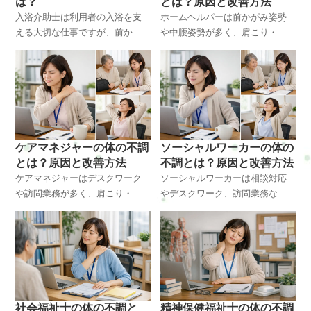
は？
とは？原因と改善方法
入浴介助士は利用者の入浴を支
ホームヘルパーは前かがみ姿勢
える大切な仕事ですが、前かが
や中腰姿勢が多く、肩こり・腰
み姿勢や持ち上げ動作が多く、
痛・首こりなどの体の不調が起
肩こり・腰痛・腕の疲労など体
こりやすい職業です。本記事で
への負担が大きくなりやすい職
はホームヘルパーに多い体の不
業です。この記事では入浴介助
調の原因、体に起こる変化、改
士に多い体の不調の原因と改善
善方法を整体の視点から解説し
方法を整体の視点で解説しま
ます。横浜・戸塚周辺で体の不
す。横浜・戸塚周辺で体のケア
調に悩む方にも役立つ内容で
ケアマネジャーの体の不調
ソーシャルワーカーの体の
を考えている方にも参考になる
す。
とは？原因と改善方法
不調とは？原因と改善方法
内容です。
ケアマネジャーはデスクワーク
ソーシャルワーカーは相談対応
や訪問業務が多く、肩こり・腰
やデスクワーク、訪問業務など
痛・頭痛など体の不調が起こり
が多く、肩こり・腰痛・頭痛な
やすい職業です。姿勢の崩れや
ど体の不調が起こりやすい職業
筋肉の緊張が原因になることも
です。長時間の座り姿勢や精神
あります。この記事では原因や
的ストレスも影響します。この
体の変化、改善方法を整体の視
記事では体の不調の原因や改善
点から解説します。横浜・戸塚
方法を整体の視点から解説しま
周辺で体の不調に悩む方にも役
す。横浜・戸塚周辺の方にも役
社会福祉士の体の不調と
精神保健福祉士の体の不調