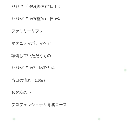
ﾌｧﾐﾘｰﾎﾞﾃﾞｨｹｱ(整体)半日ｺｰｽ
ﾌｧﾐﾘｰﾎﾞﾃﾞｨｹｱ(整体)１日ｺｰｽ
ファミリーリフレ
マタニティボディケア
準備していただくもの
ﾌｧﾐﾘｰﾎﾞﾃﾞｨｹｱ・ﾚｯｽﾝとは
当日の流れ（出張）
お客様の声
プロフェッショナル育成コース