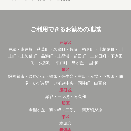
ご利用できるお勧めの地域
戸塚区
戸塚・東戸塚・秋葉町・名瀬町・舞岡・柏尾町・上柏尾町・川
上町・上矢部町・品濃町・上品濃・前田町・上倉田町・下倉田
町・矢部町・平戸町・鳥が丘・吉田町
泉区
緑園都市・ゆめが丘・領家・弥生台・中田・立場・下飯田・踊
場・いずみ野・いずみ中央・岡津町・白百合
瀬谷区
瀬谷・三ツ境・阿久和
旭区
希望ヶ丘・鶴ヶ峰・二俣川・南万騎が原
栄区
本郷台
横浜市