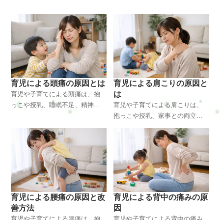
育児による頭痛の原因とは
育児による肩こりの原因と
は
育児や子育てによる頭痛は、抱
っこや授乳、睡眠不足、精神的
育児や子育てによる肩こりは、
な緊張が重なることで起こりや
抱っこや授乳、家事との両立に
すくなります。首や肩の筋肉の
よる姿勢の崩れや筋肉の緊張が
こわばり、自律神経の乱れとの
原因で起こりやすくなります。
関係を整体師の視点で分かりや
肩こりが起こる理由や体の変
すく解説します。横浜・戸塚エ
化、改善方法を整体師の視点で
リアで体の不調に悩む方にもお
分かりやすく解説します。横
すすめの内容です。
浜・戸塚で育児中の体の不調に
悩む方にも役立つ内容です。
育児による腰痛の原因と改
育児による背中の痛みの原
善方法
因
育児や子育てによる腰痛は、抱
育児や子育てによる背中の痛み