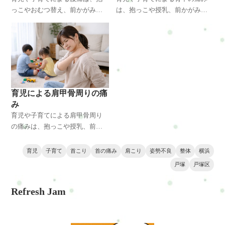
っこやおむつ替え、前かがみ姿
は、抱っこや授乳、前かがみ姿
勢などによって腰に負担がかか
勢などによって背中の筋肉に負
ることで起こりやすくなりま
担がかかることで起こりやすく
す。特に赤ちゃんを持ち上げる
なります。特に長時間の抱っこ
動作や中腰姿勢は腰痛の原因に
や猫背姿勢は背中の張りや痛み
なります。横浜・戸塚・戸塚区
の原因になります。横浜・戸
で育児中の腰痛に悩む方にも役
塚・戸塚区で育児中の背中の不
立つ原因と改善方法を整体の視
調に悩む方にも役立つ原因と改
育児による肩甲骨周りの痛
点から解説します。
善方法を整体の視点から解説し
み
ます。
育児や子育てによる肩甲骨周り
の痛みは、抱っこや授乳、前か
がみ姿勢などが続くことで起こ
りやすくなります。肩甲骨周辺
育児
子育て
首こり
首の痛み
肩こり
姿勢不良
整体
横浜
の筋肉が緊張し血流が低下する
戸塚
戸塚区
と、背中の張りや肩こりにつな
がることもあります。横浜・戸
Refresh Jam
塚・戸塚区で育児中の肩甲骨周
りの不調に悩む方にも役立つ原
因と改善方法を整体の視点から