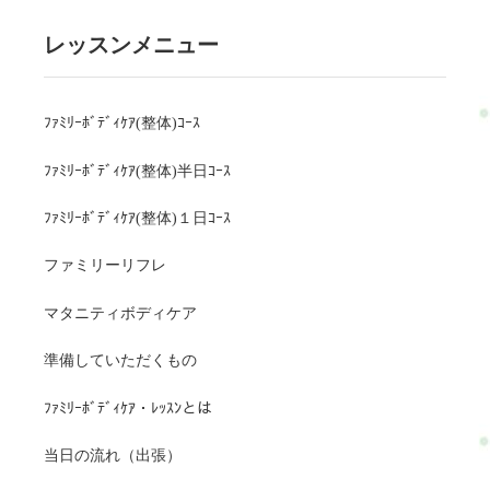
レッスンメニュー
ﾌｧﾐﾘｰﾎﾞﾃﾞｨｹｱ(整体)ｺｰｽ
ﾌｧﾐﾘｰﾎﾞﾃﾞｨｹｱ(整体)半日ｺｰｽ
ﾌｧﾐﾘｰﾎﾞﾃﾞｨｹｱ(整体)１日ｺｰｽ
ファミリーリフレ
マタニティボディケア
準備していただくもの
ﾌｧﾐﾘｰﾎﾞﾃﾞｨｹｱ・ﾚｯｽﾝとは
当日の流れ（出張）